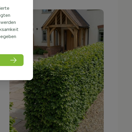
ierte
igten
 werden
rksamkeit
gegeben