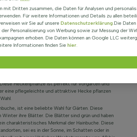
n mit Dritten zusammen, die Daten für Analysen und personalis
rwenden. Für weitere Informationen und Details zu allen beteil
verweisen wir Sie auf unsere
Datenschutzerklärung
.Die Daten
us Betulus 80-100 cm - Topf
der Personalisierung von Werbung sowie zur Messung der Wi
kampagnen erhoben. Die Daten können an Google LLC weiter
itere Informationen finden Sie
hier
.
r Gärten. Die
Carpinus
gehört zur Familie der
nbuche, hat viele Vorteile. Sie ist sowohl für
ne Blattwerk ist besonders schön und dicht. Carpinus
eiden, was sie ideal für die Gartengestaltung macht.
re, sondern auch eine natürliche Begrenzung. Sie kann
 Diese Heckenpflanze ist perfekt für Vorgärten und
er eine pflegeleichte und attraktive Hecke pflanzen
 Wahl.
buche, ist eine beliebte Wahl für Gärten. Diese
m Winter ihre Blätter. Die Blätter sind grün und haben
d ein charakteristisches Merkmal der Hainbuche. Diese
ndorten, sei es in der Sonne, im Schatten oder in