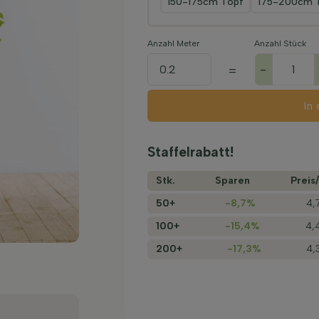
150-175cm Topf
175-200cm 
Anzahl Meter
Anzahl Stück
-
=
In
Staffelrabatt!
Stk.
Sparen
Preis/
50+
-8,7%
4,
100+
-15,4%
4,
200+
-17,3%
4,