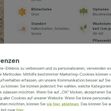
Blütenfarbe
Optionen
Grün
Blockhecke,
Standort
Wachstums
Halbschatten, Schatten,
keit (cm p
Sonne
40-60
Pflanzenh
Blickdichtigkeit
Lieferung
Schnell blickdicht
Wurzeln)
80-100
renzen
Ballen durchmesser (cm)
Lateinisc
ine-Erlebnis zu verbessern und zu personalisieren, verwenden w
17-19
Carpinus b
he Methoden. Mithilfe bestimmter Marketing-Cookies können w
Trivialnamensynonym
Art. nr.
Surfverhalten erfassen, um unsere Kommunikation besser auf Sie
Hainbuche
B-CB-P-08
zu können. Sie können jederzeit frei wählen, welche Kategorie
e zulassen möchten. Wenn Sie auf „OK“ klicken, akzeptieren Sie
 aller Cookies auf unserer Website. Wenn Sie keine personalis
ehen möchten, können Sie
sie hier ablehnen
. Das können Sie a
! Und zwar
hier
.