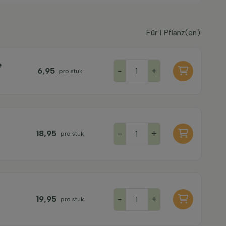
Für
1
Pflanz(en):
e
-
+
6,95
pro stuk
-
+
18,95
pro stuk
-
+
19,95
pro stuk