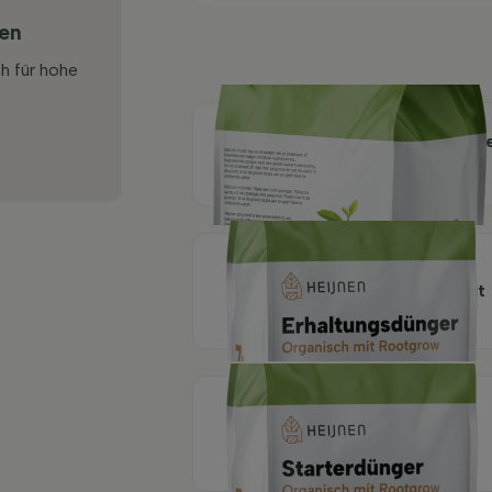
ten
ch für hohe
Organische Pflanzerd
40 l
Organischer
Erhaltungsdünger mit
Rootgrow 7 kg
Organischer
Starterdünger mit
Rootgrow 7 kg