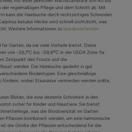
hnell, mit einer jährlichen Wachstumsrate von 40 bis
 der regelmäßigen Pflege und dem Schnitt ab. Mit
rm kann die Hainbuche durch rechtzeitiges Schneiden
arpinus betulus Hecke wird schnell sichtdicht, was
acht. Weitere Informationen zu
laubabwerfenden
für Gärten, da sie viele Vorteile bietet. Diese
uren von -26,1°C bis -28,8°C in der USDA Zone 5a
en Zeitpunkt des Frosts und die
lusst werden. Die Hainbuche gedeiht in gut
 verschiedene Bodentypen. Eine gleichmäßige
u fördern, wobei Staunässe vermieden werden sollte,
rünen Blüten, die eine dezente Schönheit in den
somit sicher für Kinder und Haustiere. Sie bietet
hmetterlinge, was die Biodiversität im Garten
en Pflanzen kombiniert werden, um eine harmonische
 ist die Größe der Pflanzen entscheidend für die