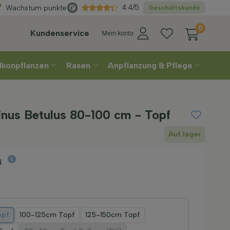
Direkt
aus der Gärtnerei
4.4/5
Wachstum punkte
Geschäftskunde
0
Kundenservice
Mein konto
lkonpflanzen
Rasen
Anpflanzung & Pflege
inus Betulus 80-100 cm - Topf
Auf lager
d
opf
100-125cm Topf
125-150cm Topf