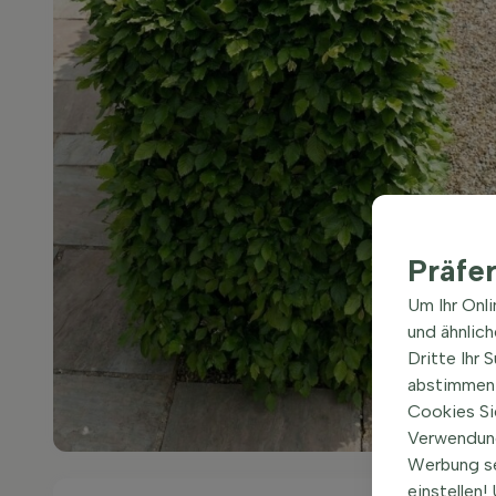
Präfe
Um Ihr Onl
und ähnlic
Dritte Ihr 
abstimmen 
Cookies Si
Verwendung
Werbung s
einstellen