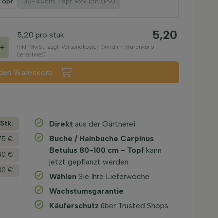
Topf
30-40cm Topf 9x9 cm (P9)
5,20
5,20
pro stuk
+
Inkl. MwSt. Zzgl. Versandkosten (wird im Warenkorb
berechnet)
 den Warenkorb
­Stk.
Direkt
aus der Gärtnerei
Buche / Hainbuche Carpinus
75 €
Betulus 80-100 cm - Topf
kann
40 €
jetzt gepflanzt werden
30 €
Wählen
Sie Ihre Lieferwoche
Wachstums­garantie
Käuferschutz
über Trusted Shops