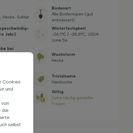
Bodenart
Alle Bodentypen (gut
 Hecke, Solitär
entwässert)
­geschwindig­
Winterfestigkeit
ro Jahr)
-26,1°C / -28,8°C, USDA
zone 5a
öhe bei
 (ohne
Wuchsform
Hecke
her Name
Trivialname
ir Cookies
etulus
Hainbuche
ir und
Giftig
Siehe häufig gestellte
0-100-P
n von
Fragen
 die
ierte
uch selbst