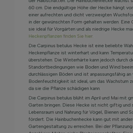
der Halbschatten. Die Hainbuchenhecke wächst sc
60 cm. Die endgültige Höhe der Hecke hängt von
einer aufrechten und dicht verzweigten Wuchsfo
in der gewünschten Form gehalten werden. Eine C
sie ideal für Vorgärten und als niedrige Hecke m
Heckenpflanzen finden Sie hier
.
Die Carpinus betulus Hecke ist eine beliebte Wahl 
Heckenpflanze ist winterhart und kann Temperat
überstehen. Die Winterhärte kann jedoch durch d
Standortbedingungen wie Boden und Wind beeinf
durchlässigen Böden und ist anpassungsfähig an
Bodenfeuchtigkeit ist ideal, um das Wachstum z
da sie die Pflanze schädigen kann.
Die Carpinus betulus blüht im April und Mai mit g
Garten bringen. Diese Hecke ist nicht giftig und 
Lebensraum und Nahrung für Vögel, Bienen und Sc
fördert. Die Hainbuchenhecke kann gut mit ander
Gartengestaltung zu erreichen. Bei der Pflanzung