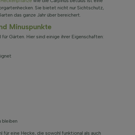
e
Heckenpflanze
wie die Carpinus betulus ist eine
rgartenhecken. Sie bietet nicht nur Sichtschutz,
Garten das ganze Jahr über bereichert.
und Minuspunkte
 für Gärten. Hier sind einige ihrer Eigenschaften:
eignet
 bleiben
 für eine Hecke, die sowohl funktional als auch