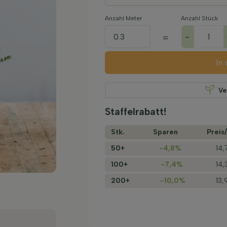
Anzahl Meter
Anzahl Stück
-
=
In
Ve
Staffelrabatt!
Stk.
Sparen
Preis/
50+
-4,8%
14,
100+
-7,4%
14,
200+
-10,0%
13,