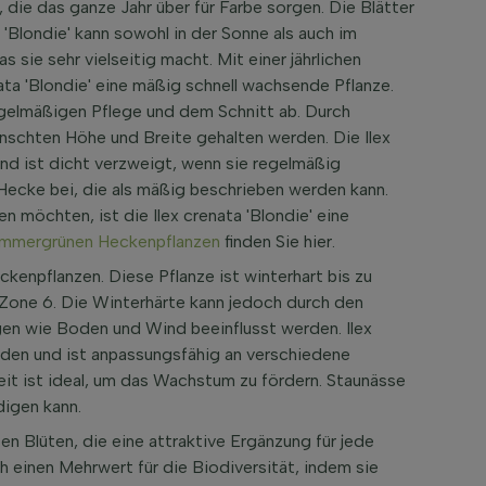
, die das ganze Jahr über für Farbe sorgen. Die Blätter
ta 'Blondie' kann sowohl in der Sonne als auch im
sie sehr vielseitig macht. Mit einer jährlichen
ata 'Blondie' eine mäßig schnell wachsende Pflanze.
gelmäßigen Pflege und dem Schnitt ab. Durch
ünschten Höhe und Breite gehalten werden. Die Ilex
nd ist dicht verzweigt, wenn sie regelmäßig
 Hecke bei, die als mäßig beschrieben werden kann.
n möchten, ist die Ilex crenata 'Blondie' eine
immergrünen Heckenpflanzen
finden Sie hier.
eckenpflanzen. Diese Pflanze ist winterhart bis zu
one 6. Die Winterhärte kann jedoch durch den
en wie Boden und Wind beeinflusst werden. Ilex
Böden und ist anpassungsfähig an verschiedene
t ist ideal, um das Wachstum zu fördern. Staunässe
digen kann.
ßen Blüten, die eine attraktive Ergänzung für jede
ch einen Mehrwert für die Biodiversität, indem sie