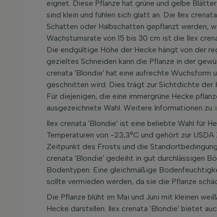
eignet. Diese Pflanze hat grüne und gelbe Blätter
sind klein und fühlen sich glatt an. Die Ilex crena
Schatten oder Halbschatten gepflanzt werden, was 
Wachstumsrate von 15 bis 30 cm ist die Ilex cren
Die endgültige Höhe der Hecke hängt von der re
gezieltes Schneiden kann die Pflanze in der gew
crenata 'Blondie' hat eine aufrechte Wuchsform u
geschnitten wird. Dies trägt zur Sichtdichte der
Für diejenigen, die eine immergrüne Hecke pflanze
ausgezeichnete Wahl. Weitere Informationen zu
Ilex crenata 'Blondie' ist eine beliebte Wahl für H
Temperaturen von -23,3°C und gehört zur USDA Z
Zeitpunkt des Frosts und die Standortbedingung
crenata 'Blondie' gedeiht in gut durchlässigen 
Bodentypen. Eine gleichmäßige Bodenfeuchtigkei
sollte vermieden werden, da sie die Pflanze schä
Die Pflanze blüht im Mai und Juni mit kleinen wei
Hecke darstellen. Ilex crenata 'Blondie' bietet au