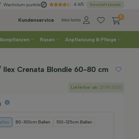
Wählen
Sie Ihre Lieferwoche
4.4/5
Wachstum punkte
Geschäftskunde
0
Kundenservice
Mein konto
lkonpflanzen
Rasen
Anpflanzung & Pflege
 Ilex Crenata Blondie 60-80 cm
Lieferbar ab:
21.09.2026
d
llen
80-100cm Ballen
100-125cm Ballen