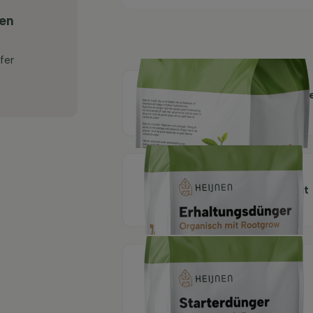
ten
fer
Organische Pflanzerd
40 l
Organischer
Erhaltungsdünger mit
Rootgrow 7 kg
Organischer
Starterdünger mit
Rootgrow 7 kg