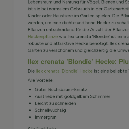
Lebensraum und Nahrung für Vögel, Bienen und Sch
ist sie bei normalem Gebrauch in der Gartenarbei
Kinder oder Haustiere im Garten spielen. Die Pfl
werden, um eine dichte und hohe Hecke zu schaffe
Pflanzen entscheidend für die Anzahl der Pflanze
Heckenpflanze
wie Ilex crenata 'Blondie' ist ein
robuste und attraktive Hecke benötigt. Ilex cren
Garten zu verschönern und gleichzeitig die Umwe
Ilex crenata 'Blondie' Hecke: P
Die
Ilex crenata 'Blondie' Hecke
ist eine beliebte 
Alle Vorteile:
Guter Buchsbaum-Ersatz
Austriebe mit goldgelbem Schimmer
Leicht zu schneiden
Schnellwüchsig
Immergrün
Alle Nachteile: