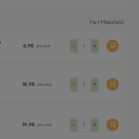
Für
1
Pflanz(en):
e
-
+
6,95
pro stuk
-
+
18,95
pro stuk
-
+
19,95
pro stuk