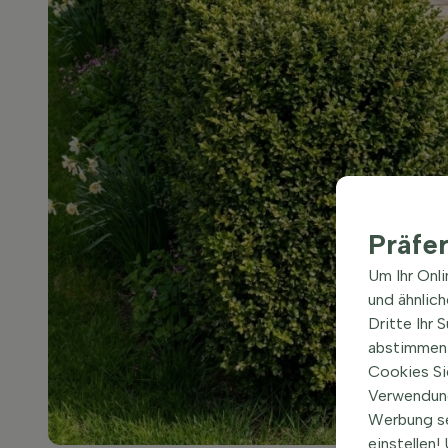
Präfe
Um Ihr Onl
und ähnlic
Dritte Ihr 
abstimmen 
Cookies Si
Verwendung
Werbung s
einstellen