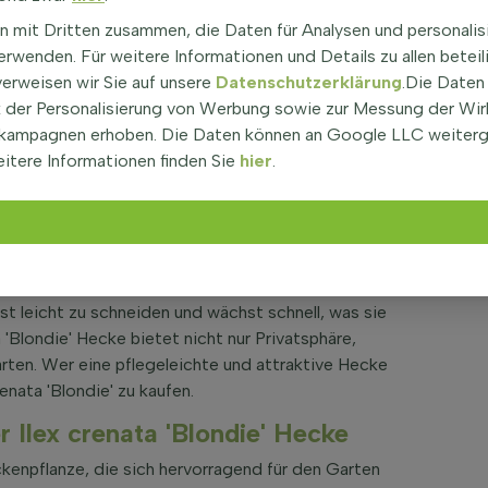
n mit Dritten zusammen, die Daten für Analysen und personalis
rwenden. Für weitere Informationen und Details zu allen beteil
verweisen wir Sie auf unsere
Datenschutzerklärung
.Die Daten
der Personalisierung von Werbung sowie zur Messung der Wi
lex Crenata Blondie 60-80
kampagnen erhoben. Die Daten können an Google LLC weiter
itere Informationen finden Sie
hier
.
Stechpalme
eine Hecke im Garten. Diese Pflanze gehört zur Familie
 immergrüne Struktur. Der
Ilex
crenata 'Blondie' ist ein
 Eigenschaften aufweist, aber resistenter gegen
n goldgelben Schimmer, der dem Garten einen
st leicht zu schneiden und wächst schnell, was sie
 'Blondie' Hecke bietet nicht nur Privatsphäre,
ten. Wer eine pflegeleichte und attraktive Hecke
enata 'Blondie' zu kaufen.
 Ilex crenata 'Blondie' Hecke
ckenpflanze, die sich hervorragend für den Garten