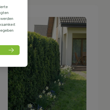
ierte
igten
 werden
rksamkeit
gegeben