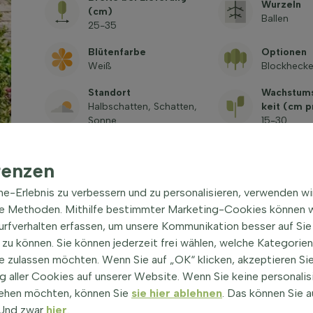
Wurzeln
(cm)
Ballen
25-35
Blütenfarbe
Optionen
Weiß
Blockhecke
Standort
Wachstums
Halbschatten, Schatten,
keit (cm p
Sonne
15-30
Pflanzenh
Blickdichtigkeit
Lieferung
renzen
Mäßig blickdicht
Wurzeln)
60-80
ine-Erlebnis zu verbessern und zu personalisieren, verwenden w
Ballen durchmesser (cm)
Lateinisc
he Methoden. Mithilfe bestimmter Marketing-Cookies können w
20-25
Ilex crenata
Surfverhalten erfassen, um unsere Kommunikation besser auf Sie
zu können. Sie können jederzeit frei wählen, welche Kategorie
Trivialnamensynonym
Art. nr.
e zulassen möchten. Wenn Sie auf „OK“ klicken, akzeptieren Sie
Ilex crenata 'Blondie'
JS-ICB-P-
 aller Cookies auf unserer Website. Wenn Sie keine personalis
ehen möchten, können Sie
sie hier ablehnen
. Das können Sie a
! Und zwar
hier
.