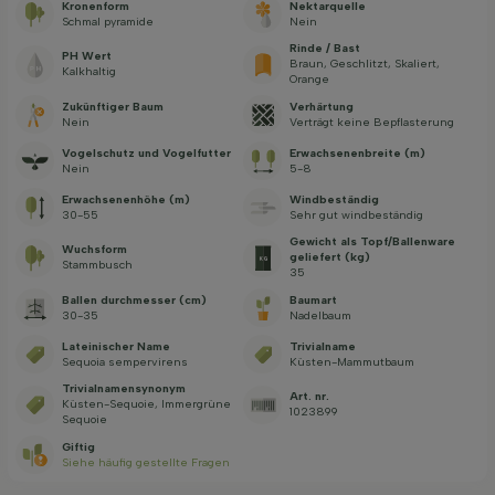
Kronenform
Nektarquelle
Schmal pyramide
Nein
Rinde / Bast
PH Wert
Braun, Geschlitzt, Skaliert,
Kalkhaltig
Orange
Zukünftiger Baum
Verhärtung
Nein
Verträgt keine Bepflasterung
Vogelschutz und Vogelfutter
Erwachsenenbreite (m)
Nein
5-8
Erwachsenenhöhe (m)
Windbeständig
30-55
Sehr gut windbeständig
Gewicht als Topf/Ballenware
Wuchsform
geliefert (kg)
Stammbusch
35
Ballen durchmesser (cm)
Baumart
30-35
Nadelbaum
Lateinischer Name
Trivialname
Sequoia sempervirens
Küsten-Mammutbaum
Trivialnamensynonym
Art. nr.
Küsten-Sequoie, Immergrüne
1023899
Sequoie
Giftig
Siehe häufig gestellte Fragen