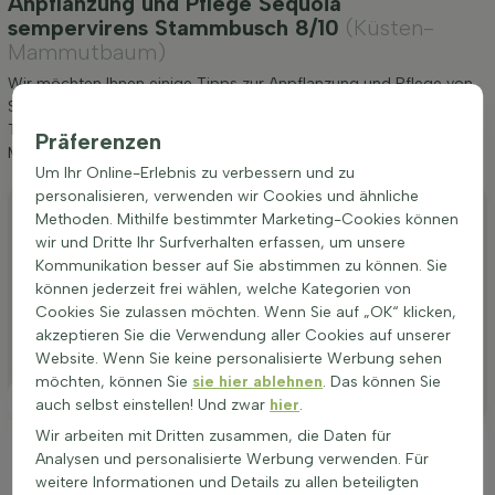
Anpflanzung und Pflege Sequoia
sempervirens Stammbusch 8/10
(Küsten-
Mammutbaum)
Wir möchten Ihnen einige Tipps zur Anpflanzung und Pflege von
Sequoia sempervirens Stammbusch 8/10 geben. Wenn Sie diese
Tipps befolgen, werden Sie lange Freude an Küsten-
Präferenzen
Mammutbaum haben.
Um Ihr Online-Erlebnis zu verbessern und zu
personalisieren, verwenden wir Cookies und ähnliche
Anpflanzen
Methoden. Mithilfe bestimmter Marketing-Cookies können
wir und Dritte Ihr Surfverhalten erfassen, um unsere
Stutzen
Kommunikation besser auf Sie abstimmen zu können. Sie
Bewässerung
können jederzeit frei wählen, welche Kategorien von
Cookies Sie zulassen möchten. Wenn Sie auf „OK“ klicken,
Düngen
akzeptieren Sie die Verwendung aller Cookies auf unserer
Website. Wenn Sie keine personalisierte Werbung sehen
Besonderheiten
möchten, können Sie
sie hier ablehnen
. Das können Sie
Platzierung
auch selbst einstellen! Und zwar
hier
.
Wir arbeiten mit Dritten zusammen, die Daten für
Ideale Platzierung einer Sequoia sempervirens
Analysen und personalisierte Werbung verwenden. Für
weitere Informationen und Details zu allen beteiligten
Der Küsten-Mammutbaum (Sequoia sempervirens)