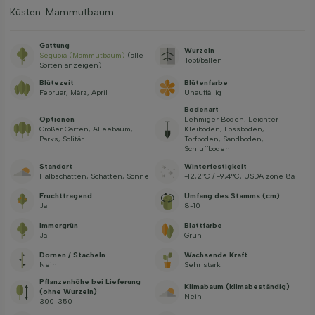
Küsten-Mammutbaum
Gattung
Wurzeln
Sequoia (Mammutbaum)
(alle
Topf/ballen
Sorten anzeigen)
Blütezeit
Blütenfarbe
Februar, März, April
Unauffällig
Bodenart
Optionen
Lehmiger Boden, Leichter
Großer Garten, Alleebaum,
Kleiboden, Lössboden,
Parks, Solitär
Torfboden, Sandboden,
Schluffboden
Standort
Winterfestigkeit
Halbschatten, Schatten, Sonne
-12,2°C / -9,4°C, USDA zone 8a
Fruchttragend
Umfang des Stamms (cm)
Ja
8-10
Immergrün
Blattfarbe
Ja
Grün
Dornen / Stacheln
Wachsende Kraft
Nein
Sehr stark
Pflanzenhöhe bei Lieferung
Klimabaum (klimabeständig)
(ohne Wurzeln)
Nein
300-350