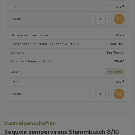
95
Preis
169
Anzahl
-
+
Umfang des Stamms (cm)
10-12
Pflanzenhöhe bei Lieferung (ohne Wurzeln)
350-400
Wurzeln
Topf/ballen
Ballen durchmesser (cm)
35-40
Lager
Auf lager
95
Preis
189
Anzahl
-
+
Baum­eigen­schaften
Sequoia sempervirens Stammbusch 8/10