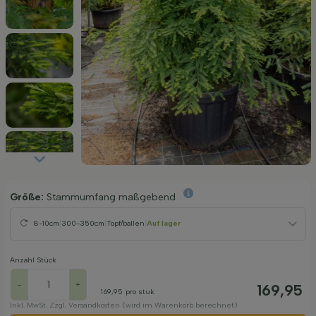
Größe:
Stammumfang maßgebend
8-10cm
|
300-350cm
|
Topf/ballen
|
Auf lager
Anzahl Stück
-
+
169,95
169,95
pro stuk
Inkl. MwSt. Zzgl. Versandkosten (wird im Warenkorb berechnet)