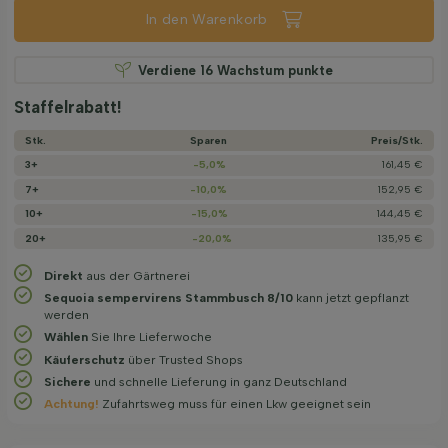
In den Warenkorb
Verdiene
16
Wachstum punkte
Staffelrabatt!
Stk.
Sparen
Preis/­Stk.
3+
-5,0%
161,45 €
7+
-10,0%
152,95 €
10+
-15,0%
144,45 €
20+
-20,0%
135,95 €
Direkt
aus der Gärtnerei
Sequoia sempervirens Stammbusch 8/10
kann jetzt gepflanzt
werden
Wählen
Sie Ihre Lieferwoche
Käuferschutz
über Trusted Shops
Sichere
und schnelle Lieferung in ganz Deutschland
Achtung!
Zufahrtsweg muss für einen Lkw geeignet sein