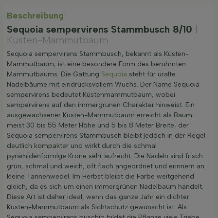
Beschreibung
Sequoia sempervirens Stammbusch 8/10
|
Küsten-Mammutbaum
Sequoia sempervirens Stammbusch, bekannt als Küsten-
Mammutbaum, ist eine besondere Form des berühmten
Mammutbaums. Die Gattung
Sequoia
steht für uralte
Nadelbäume mit eindrucksvollem Wuchs. Der Name Sequoia
sempervirens bedeutet Küstenmammutbaum, wobei
sempervirens auf den immergrünen Charakter hinweist. Ein
ausgewachsener Küsten-Mammutbaum erreicht als Baum
meist 30 bis 55 Meter Höhe und 5 bis 8 Meter Breite, der
Sequoia sempervirens Stammbusch bleibt jedoch in der Regel
deutlich kompakter und wirkt durch die schmal
pyramidenförmige Krone sehr aufrecht. Die Nadeln sind frisch
grün, schmal und weich, oft flach angeordnet und erinnern an
kleine Tannenwedel. Im Herbst bleibt die Farbe weitgehend
gleich, da es sich um einen immergrünen Nadelbaum handelt.
Diese Art ist daher ideal, wenn das ganze Jahr ein dichter
Küsten-Mammutbaum als Sichtschutz gewünscht ist. Als
Sequoia sempervirens buschig bildet die Pflanze viele Triebe