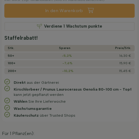
In den Warenkorb
Verdiene
1
Wachstum punkte
Staffelrabatt!
Stk.
Sparen
Preis/­Stk.
50+
-5,2%
16,30 €
100+
-7,6%
15,90 €
200+
-10,2%
15,45 €
Direkt
aus der Gärtnerei
Kirschlorbeer / Prunus Laurocerasus Genolia 80-100 cm - Topf
kann jetzt gepflanzt werden
Wählen
Sie Ihre Lieferwoche
Wachstums­garantie
Käuferschutz
über Trusted Shops
Für
1
Pflanz(en):