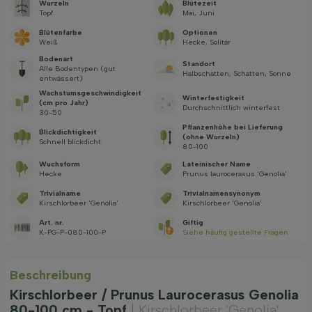
Wurzeln
Blütezeit
Topf
Mai, Juni
Blütenfarbe
Optionen
Weiß
Hecke, Solitär
Bodenart
Standort
Alle Bodentypen (gut
Halbschatten, Schatten, Sonne
entwässert)
Wachstums­geschwindig­keit
Winterfestigkeit
(cm pro Jahr)
Durchschnittlich winterfest
30-50
Pflanzenhöhe bei Lieferung
Blickdichtigkeit
(ohne Wurzeln)
Schnell blickdicht
80-100
Wuchsform
Lateinischer Name
Hecke
Prunus laurocerasus 'Genolia'
Trivialname
Trivialnamensynonym
Kirschlorbeer 'Genolia'
Kirschlorbeer 'Genolia'
Art. nr.
Giftig
K-PG-P-080-100-P
Siehe häufig gestellte Fragen
Beschreibung
Kirschlorbeer / Prunus Laurocerasus Genolia
80-100 cm - Topf
| Kirschlorbeer 'Genolia'