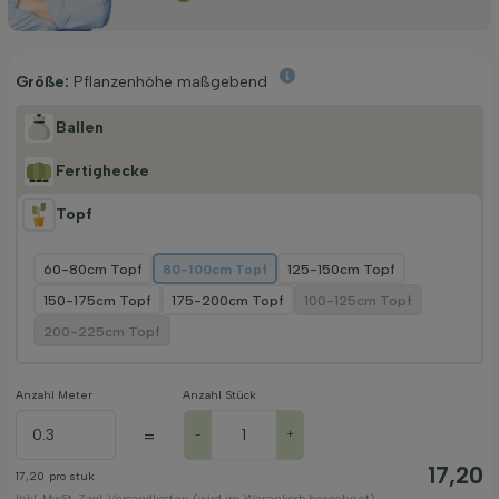
Größe:
Pflanzenhöhe maßgebend
Ballen
Fertighecke
Topf
60-80cm Topf
80-100cm Topf
125-150cm Topf
150-175cm Topf
175-200cm Topf
100-125cm Topf
200-225cm Topf
Anzahl Meter
Anzahl Stück
=
-
+
17,20
17,20
pro stuk
Inkl. MwSt. Zzgl. Versandkosten (wird im Warenkorb berechnet)