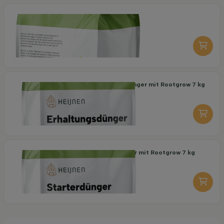
Organische Pflanzerde 40 l
6,95
pro stuk
-
+
Organischer Erhaltungsdünger mit Rootgrow 7 kg
18,95
pro stuk
-
+
Organischer Starterdünger mit Rootgrow 7 kg
19,95
pro stuk
-
+