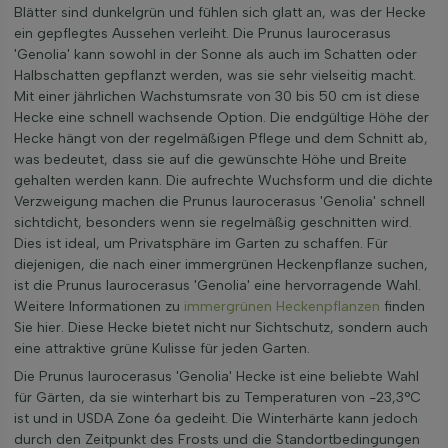
Blätter sind dunkelgrün und fühlen sich glatt an, was der Hecke
ein gepflegtes Aussehen verleiht. Die Prunus laurocerasus
'Genolia' kann sowohl in der Sonne als auch im Schatten oder
Halbschatten gepflanzt werden, was sie sehr vielseitig macht.
Mit einer jährlichen Wachstumsrate von 30 bis 50 cm ist diese
Hecke eine schnell wachsende Option. Die endgültige Höhe der
Hecke hängt von der regelmäßigen Pflege und dem Schnitt ab,
was bedeutet, dass sie auf die gewünschte Höhe und Breite
gehalten werden kann. Die aufrechte Wuchsform und die dichte
Verzweigung machen die Prunus laurocerasus 'Genolia' schnell
sichtdicht, besonders wenn sie regelmäßig geschnitten wird.
Dies ist ideal, um Privatsphäre im Garten zu schaffen. Für
diejenigen, die nach einer immergrünen Heckenpflanze suchen,
ist die Prunus laurocerasus 'Genolia' eine hervorragende Wahl.
Weitere Informationen zu
immergrünen Heckenpflanzen
finden
Sie hier. Diese Hecke bietet nicht nur Sichtschutz, sondern auch
eine attraktive grüne Kulisse für jeden Garten.
Die Prunus laurocerasus 'Genolia' Hecke ist eine beliebte Wahl
für Gärten, da sie winterhart bis zu Temperaturen von -23,3°C
ist und in USDA Zone 6a gedeiht. Die Winterhärte kann jedoch
durch den Zeitpunkt des Frosts und die Standortbedingungen