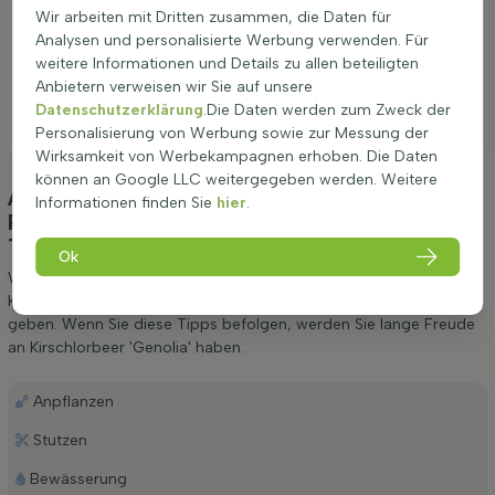
Wir arbeiten mit Dritten zusammen, die Daten für
Analysen und personalisierte Werbung verwenden. Für
weitere Informationen und Details zu allen beteiligten
Anbietern verweisen wir Sie auf unsere
Datenschutzerklärung
.Die Daten werden zum Zweck der
Personalisierung von Werbung sowie zur Messung der
Wirksamkeit von Werbekampagnen erhoben. Die Daten
können an Google LLC weitergegeben werden. Weitere
Anpflanzung und Pflege Kirschlorbeer /
Informationen finden Sie
hier
.
Prunus Laurocerasus Genolia 80-100 cm -
Topf
(Kirschlorbeer 'Genolia')
Ok
Wir möchten Ihnen einige Tipps zur Anpflanzung und Pflege von
Kirschlorbeer / Prunus Laurocerasus Genolia 80-100 cm - Topf
geben. Wenn Sie diese Tipps befolgen, werden Sie lange Freude
an Kirschlorbeer 'Genolia' haben.
Anpflanzen
Stutzen
Bewässerung