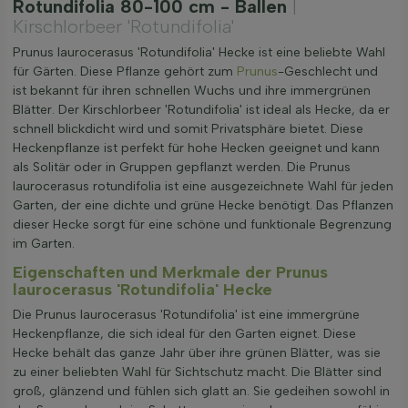
Rotundifolia 80-100 cm - Ballen
|
Kirschlorbeer 'Rotundifolia'
Prunus laurocerasus 'Rotundifolia' Hecke ist eine beliebte Wahl
für Gärten. Diese Pflanze gehört zum
Prunus
-Geschlecht und
ist bekannt für ihren schnellen Wuchs und ihre immergrünen
Blätter. Der Kirschlorbeer 'Rotundifolia' ist ideal als Hecke, da er
schnell blickdicht wird und somit Privatsphäre bietet. Diese
Heckenpflanze ist perfekt für hohe Hecken geeignet und kann
als Solitär oder in Gruppen gepflanzt werden. Die Prunus
laurocerasus rotundifolia ist eine ausgezeichnete Wahl für jeden
Garten, der eine dichte und grüne Hecke benötigt. Das Pflanzen
dieser Hecke sorgt für eine schöne und funktionale Begrenzung
im Garten.
Eigenschaften und Merkmale der Prunus
laurocerasus 'Rotundifolia' Hecke
Die Prunus laurocerasus 'Rotundifolia' ist eine immergrüne
Heckenpflanze, die sich ideal für den Garten eignet. Diese
Hecke behält das ganze Jahr über ihre grünen Blätter, was sie
zu einer beliebten Wahl für Sichtschutz macht. Die Blätter sind
groß, glänzend und fühlen sich glatt an. Sie gedeihen sowohl in