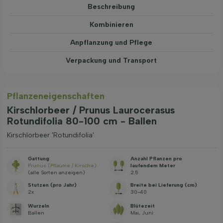
Beschreibung
Kombinieren
Anpflanzung und Pflege
Verpackung und Transport
Pflanzeneigenschaften
Kirschlorbeer / Prunus Laurocerasus
Rotundifolia 80-100 cm - Ballen
Kirschlorbeer 'Rotundifolia'
Gattung
Anzahl Pflanzen pro
Prunus (Pflaume / Kirsche)
laufendem Meter
(alle Sorten anzeigen)
2.5
Stutzen (pro Jahr)
Breite bei Lieferung (cm)
2x
30-40
Wurzeln
Blütezeit
Ballen
Mai, Juni