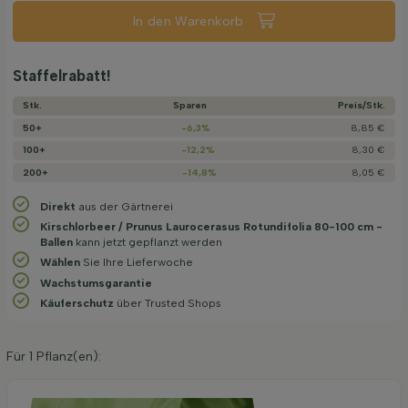
In den Warenkorb
Staffelrabatt!
Stk.
Sparen
Preis/­Stk.
50+
-6,3%
8,85 €
100+
-12,2%
8,30 €
200+
-14,8%
8,05 €
Direkt
aus der Gärtnerei
Kirschlorbeer / Prunus Laurocerasus Rotundifolia 80-100 cm -
Ballen
kann jetzt gepflanzt werden
Wählen
Sie Ihre Lieferwoche
Wachstums­garantie
Käuferschutz
über Trusted Shops
Für
1
Pflanz(en):
Organische Pflanzerde 40 l