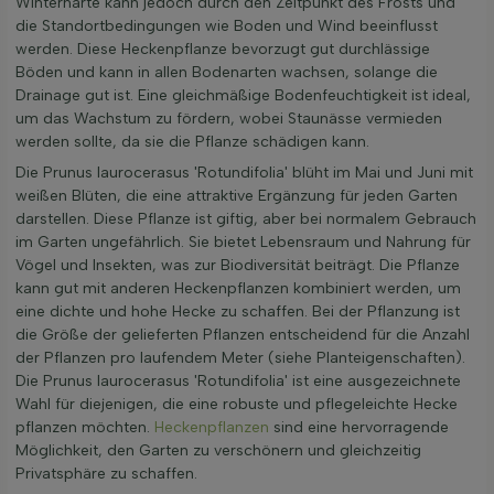
Winterhärte kann jedoch durch den Zeitpunkt des Frosts und
die Standortbedingungen wie Boden und Wind beeinflusst
werden. Diese Heckenpflanze bevorzugt gut durchlässige
Böden und kann in allen Bodenarten wachsen, solange die
Drainage gut ist. Eine gleichmäßige Bodenfeuchtigkeit ist ideal,
um das Wachstum zu fördern, wobei Staunässe vermieden
werden sollte, da sie die Pflanze schädigen kann.
Die Prunus laurocerasus 'Rotundifolia' blüht im Mai und Juni mit
weißen Blüten, die eine attraktive Ergänzung für jeden Garten
darstellen. Diese Pflanze ist giftig, aber bei normalem Gebrauch
im Garten ungefährlich. Sie bietet Lebensraum und Nahrung für
Vögel und Insekten, was zur Biodiversität beiträgt. Die Pflanze
kann gut mit anderen Heckenpflanzen kombiniert werden, um
eine dichte und hohe Hecke zu schaffen. Bei der Pflanzung ist
die Größe der gelieferten Pflanzen entscheidend für die Anzahl
der Pflanzen pro laufendem Meter (siehe Planteigenschaften).
Die Prunus laurocerasus 'Rotundifolia' ist eine ausgezeichnete
Wahl für diejenigen, die eine robuste und pflegeleichte Hecke
pflanzen möchten.
Heckenpflanzen
sind eine hervorragende
Möglichkeit, den Garten zu verschönern und gleichzeitig
Privatsphäre zu schaffen.