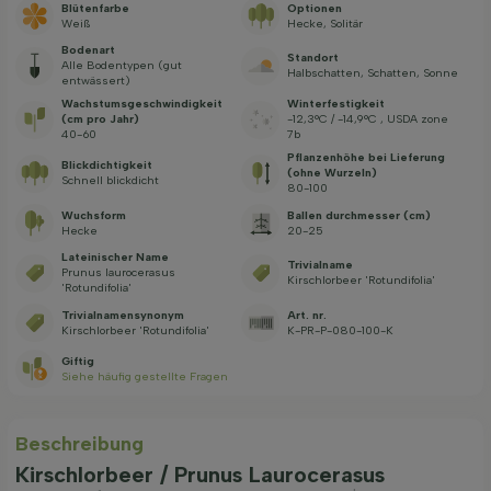
Blütenfarbe
Optionen
Weiß
Hecke, Solitär
Bodenart
Standort
Alle Bodentypen (gut
Halbschatten, Schatten, Sonne
entwässert)
Wachstums­geschwindig­keit
Winterfestigkeit
(cm pro Jahr)
-12,3°C / -14,9°C , USDA zone
40-60
7b
Pflanzenhöhe bei Lieferung
Blickdichtigkeit
(ohne Wurzeln)
Schnell blickdicht
80-100
Wuchsform
Ballen durchmesser (cm)
Hecke
20-25
Lateinischer Name
Trivialname
Prunus laurocerasus
Kirschlorbeer 'Rotundifolia'
'Rotundifolia'
Trivialnamensynonym
Art. nr.
Kirschlorbeer 'Rotundifolia'
K-PR-P-080-100-K
Giftig
Siehe häufig gestellte Fragen
Beschreibung
Kirschlorbeer / Prunus Laurocerasus