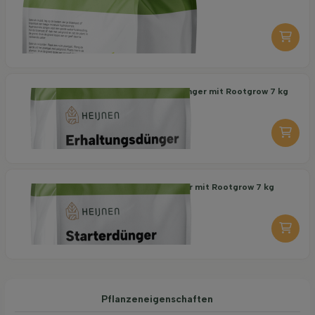
6,95
pro stuk
-
+
Organischer Erhaltungsdünger mit Rootgrow 7 kg
18,95
pro stuk
-
+
Organischer Starterdünger mit Rootgrow 7 kg
19,95
pro stuk
-
+
Pflanzeneigenschaften