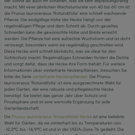
der Sonne als auch im Schatten, was sie sehr anpassungsfähig
macht. Mit einer jährlichen Wachstumsrate von 40 bis 60 cm ist
die Prunus laurocerasus 'Rotundifolia' eine schnell wachsende
Pflanze. Die endgültige Höhe der Hecke hängt von der
regelmäßigen Pflege und dem Schnitt ab. Durch gezieltes
Schneiden kann die gewünschte Höhe und Breite erreicht
werden. Die Pflanze hat eine aufrechte Wuchsform und ist dicht
verzweigt, besonders wenn sie regelmäßig geschnitten wird.
Diese Hecke wird schnell blickdicht, was sie ideal für den
Sichtschutz macht. Regelmäßiges Schneiden fördert die Dichte
und sorgt dafür, dass die Hecke ihre Form behält. Für weitere
Informationen über winterharte Heckenpflanzen, besuchen Sie
bitte die Seite
winterharte Heckenpflanzen
. Die Prunus
laurocerasus 'Rotundifolia' ist eine ausgezeichnete Wahl für
jeden Garten, der eine robuste und pflegeleichte Hecke
benötigt. Sie bietet das ganze Jahr über Schutz und
Privatsphäre und ist eine wertvolle Ergänzung für jede
Gartenlandschaft.
Die
Prunus laurocerasus 'Rotundifolia' Hecke
ist eine beliebte
Wahl für Gärten, da sie winterhart bis zu Temperaturen von
-12,3°C bis -14,9°C ist und in der USDA-Zone 7b gedeiht. Die