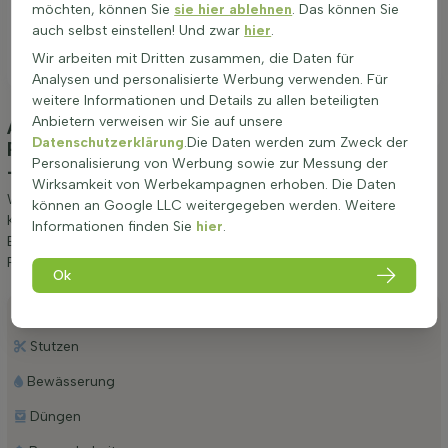
möchten, können Sie
sie hier ablehnen
. Das können Sie
auch selbst einstellen! Und zwar
hier
.
Wir arbeiten mit Dritten zusammen, die Daten für
Analysen und personalisierte Werbung verwenden. Für
weitere Informationen und Details zu allen beteiligten
Anbietern verweisen wir Sie auf unsere
Anpflanzung und Pflege Kirschlorbeer /
Datenschutzerklärung
.Die Daten werden zum Zweck der
Prunus Laurocerasus Rotundifolia 80-100 cm
Personalisierung von Werbung sowie zur Messung der
- Ballen
(Kirschlorbeer 'Rotundifolia')
Wirksamkeit von Werbekampagnen erhoben. Die Daten
Wir möchten Ihnen einige Tipps zur Anpflanzung und Pflege von
können an Google LLC weitergegeben werden. Weitere
Kirschlorbeer / Prunus Laurocerasus Rotundifolia 80-100 cm -
Informationen finden Sie
hier
.
Ballen geben. Wenn Sie diese Tipps befolgen, werden Sie lange
Freude an Kirschlorbeer 'Rotundifolia' haben.
Ok
Anpflanzen
Stutzen
Bewässerung
Düngen