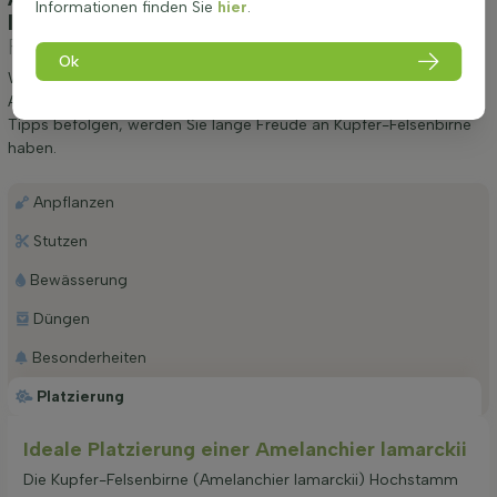
Informationen finden Sie
hier
.
lamarckii Hochstamm 4/6
(Kupfer-
Felsenbirne)
Ok
Wir möchten Ihnen einige Tipps zur Anpflanzung und Pflege von
Amelanchier lamarckii Hochstamm 4/6 geben. Wenn Sie diese
Tipps befolgen, werden Sie lange Freude an Kupfer-Felsenbirne
haben.
Anpflanzen
Stutzen
Bewässerung
Düngen
Besonderheiten
Platzierung
Ideale Platzierung einer Amelanchier lamarckii
Die Kupfer-Felsenbirne (Amelanchier lamarckii) Hochstamm