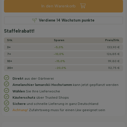
In den Warenkorb
Verdiene
14
Wachstum punkte
Staffelrabatt!
Stk.
Sparen
Preis/­Stk.
3+
-5,0%
133,90 €
7+
-10,0%
126,85 €
10+
-15,0%
119,80 €
20+
-20,0%
112,75 €
Direkt
aus der Gärtnerei
Amelanchier lamarckii Hochstamm
kann jetzt gepflanzt werden
Wählen
Sie Ihre Lieferwoche
Käuferschutz
über Trusted Shops
Sichere
und schnelle Lieferung in ganz Deutschland
Achtung!
Zufahrtsweg muss für einen Lkw geeignet sein