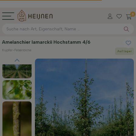
W
0
Amelanchier lamarckii Hochstamm 4/6
Kupfer-Felsenbirne
Auf lager