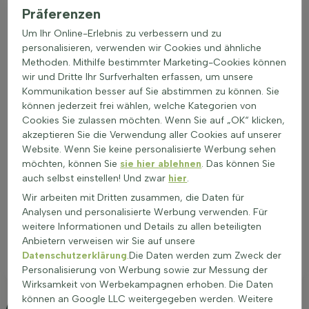
Präferenzen
Mehr Details zur Kupfer-Felsenbirne bietet der Artikel
Kupfer-
Um Ihr Online-Erlebnis zu verbessern und zu
Felsenbirne (Amelanchier lamarckii)
, eine gute Wahl, wenn im
personalisieren, verwenden wir Cookies und ähnliche
Garten ein Amelanchier lamarckii Hochstamm stehen soll.
Methoden. Mithilfe bestimmter Marketing-Cookies können
wir und Dritte Ihr Surfverhalten erfassen, um unsere
Kommunikation besser auf Sie abstimmen zu können. Sie
können jederzeit frei wählen, welche Kategorien von
Cookies Sie zulassen möchten. Wenn Sie auf „OK“ klicken,
akzeptieren Sie die Verwendung aller Cookies auf unserer
Website. Wenn Sie keine personalisierte Werbung sehen
möchten, können Sie
sie hier ablehnen
. Das können Sie
auch selbst einstellen! Und zwar
hier
.
Wir arbeiten mit Dritten zusammen, die Daten für
Analysen und personalisierte Werbung verwenden. Für
weitere Informationen und Details zu allen beteiligten
Anbietern verweisen wir Sie auf unsere
Datenschutzerklärung
.Die Daten werden zum Zweck der
Personalisierung von Werbung sowie zur Messung der
Wirksamkeit von Werbekampagnen erhoben. Die Daten
können an Google LLC weitergegeben werden. Weitere
Anpflanzung und Pflege Amelanchier