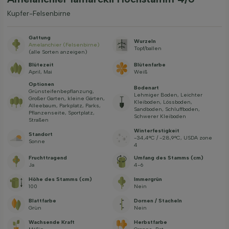
Kupfer-Felsenbirne
Gattung
Wurzeln
Amelanchier (Felsenbirne)
Topf/ballen
(alle Sorten anzeigen)
Blütezeit
Blütenfarbe
April, Mai
Weiß
Optionen
Bodenart
Grünsteifenbepflanzung,
Lehmiger Boden, Leichter
Großer Garten, kleine Gärten,
Kleiboden, Lössboden,
Alleebaum, Parkplatz, Parks,
Sandboden, Schluffboden,
Pflanzenseite, Sportplatz,
Schwerer Kleiboden
Straßen
Winterfestigkeit
Standort
-34,4°C / -28,9°C, USDA zone
Sonne
4
Fruchttragend
Umfang des Stamms (cm)
Ja
4-6
Höhe des Stamms (cm)
Immergrün
100
Nein
Blattfarbe
Dornen / Stacheln
Grün
Nein
Wachsende Kraft
Herbstfarbe