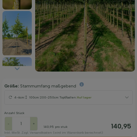
Größe:
Stammumfang maßgebend
4-6cm
|
100cm
|
200-250cm
|
Topf/ballen
|
Auf lager
Anzahl Stück
-
+
140,95
140,95
pro stuk
Inkl. MwSt. Zzgl. Versandkosten (wird im Warenkorb berechnet)