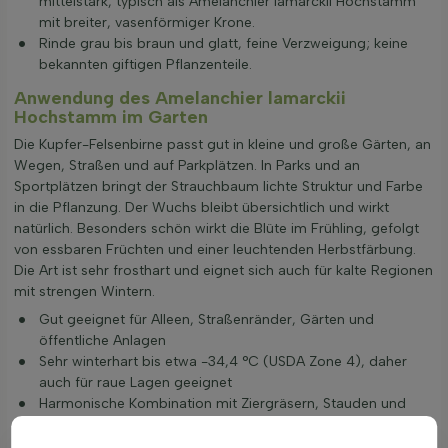
mittelstark, typisch als Amelanchier lamarckii Hochstamm
mit breiter, vasenförmiger Krone.
Rinde grau bis braun und glatt, feine Verzweigung; keine
bekannten giftigen Pflanzenteile.
Anwendung des Amelanchier lamarckii
Hochstamm im Garten
Die Kupfer-Felsenbirne passt gut in kleine und große Gärten, an
Wegen, Straßen und auf Parkplätzen. In Parks und an
Sportplätzen bringt der Strauchbaum lichte Struktur und Farbe
in die Pflanzung. Der Wuchs bleibt übersichtlich und wirkt
natürlich. Besonders schön wirkt die Blüte im Frühling, gefolgt
von essbaren Früchten und einer leuchtenden Herbstfärbung.
Die Art ist sehr frosthart und eignet sich auch für kalte Regionen
mit strengen Wintern.
Gut geeignet für Alleen, Straßenränder, Gärten und
öffentliche Anlagen
Sehr winterhart bis etwa -34,4 °C (USDA Zone 4), daher
auch für raue Lagen geeignet
Harmonische Kombination mit Ziergräsern, Stauden und
früh blühenden Sträuchern; hohe Zierwirkung durch weiße
Blüten, Früchte und intensive Herbstfarben