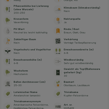
Mäßig
Orange, Rot
Pflanzenhöhe bei Lieferung
Klimabaum (klimabeständig)
(ohne Wurzeln)
Nein
200-250
Kronenform
Nektarquelle
Vasenförmig
Ja
PH Wert
Rinde / Bast
Neutral bis leicht kalkhaltig
Braun, Glatt, Grau
Zukünftiger Baum
Verhärtung
Nein
Verträgt Teilbepflasterung
Vogelschutz und Vogelfutter
Erwachsenenbreite (m)
Nein
6-8
Erwachsenenhöhe (m)
Windbeständig
6-8
Sehr gut windbeständig
Gewicht als Topf/Ballenware
Wuchsform
geliefert (kg)
Hochstamm
30
Ballen durchmesser (cm)
Baumart
25-30
Obstbaum, Laubbaum
Lateinischer Name
Trivialname
Amelanchier lamarckii
Kupfer-Felsenbirne
Trivialnamensynonym
Amerikanische Felsenbirne,
Art. nr.
Großblütige Felsenbirne,
1005499