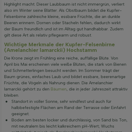
Highlight macht. Dieser Laubbaum ist nicht immergrün, verliert
also im Winter seine Blätter. Als Obstbaum bildet die Kupfer-
Felsenbirne zahlreiche kleine, essbare Früchte, die an dunkle
Beeren erinnern. Dornen oder Stacheln fehlen, dadurch wirkt
der Baum freundlich und ist im Alltag gut handhabbar. Zudem
gilt diese Art als relativ pflegearm und robust.
Wichtige Merkmale der Kupfer-Felsenbirne
(Amelanchier lamarckii) Hochstamm
Die Krone zeigt im Frühling eine reiche, auffällige Blüte. Von
April bis Mai erscheinen viele weiße Blüten, die stark von Bienen
und Schmetterlingen besucht werden. Im Sommer trägt der
Baum grünes, einfaches Laub und bildet essbare, beerenartige
Früchte, die Vögeln als Nahrung dienen. Die Amelanchier
lamarckii gehört zu den
Bäumen
, die in jeder Jahreszeit attraktiv
bleiben.
Standort in voller Sonne, sehr windfest und auch für
halbbefestigte Flächen am Rand der Terrasse oder Einfahrt
geeignet.
Boden am besten locker und durchlässig, von Sand bis Ton,
mit neutralem bis leicht kalkreichem pH-Wert; Wuchs