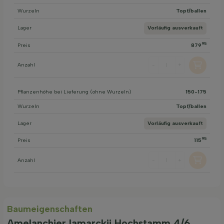
Wurzeln
Topf/ballen
Lager
Vorläufig ausverkauft
95
Preis
879
Anzahl
-
+
Pflanzenhöhe bei Lieferung (ohne Wurzeln)
150-175
Wurzeln
Topf/ballen
Lager
Vorläufig ausverkauft
95
Preis
115
Anzahl
-
+
Baum­eigen­schaften
Amelanchier lamarckii Hochstamm 4/6