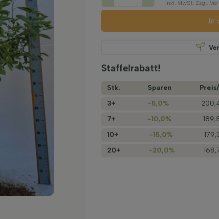
Inkl. MwSt. Zzgl. V
In
Ve
Staffelrabatt!
Stk.
Sparen
Preis/
3+
-5,0%
200,
7+
-10,0%
189,
10+
-15,0%
179,
20+
-20,0%
168,