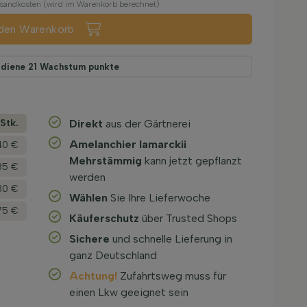
ersandkosten (wird im Warenkorb berechnet)
 den Warenkorb
rdiene
21
Wachstum punkte
­Stk.
Direkt
aus der Gärtnerei
Amelanchier lamarckii
40 €
Mehrstämmig
kann jetzt gepflanzt
85 €
werden
30 €
Wählen
Sie Ihre Lieferwoche
75 €
Käuferschutz
über Trusted Shops
Sichere
und schnelle Lieferung in
ganz Deutschland
Achtung!
Zufahrtsweg muss für
einen Lkw geeignet sein