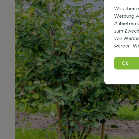
Wir arbeite
Werbung ve
Anbietern 
zum Zweck 
von Werbe
werden. We
Ok