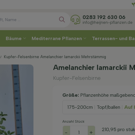
Wählen
0283 192 630 06
info@heijnen-pflanzen.de
Bäume
Mediterrane Pflanzen
Terrassen- und Ba
Kupfer-Felsenbirne Amelanchier lamarckii Mehrstämmig
Amelanchier lamarckii 
Kupfer-Felsenbirne
Größe:
Pflanzenhöhe maßgeben
175-200cm
|
Topf/ballen
|
Auf 
Anzahl Stück
210,95
pro stu
-
+