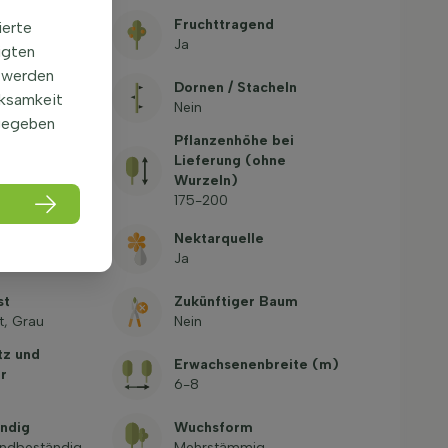
igkeit
Fruchttragend
ierte
-28,9°C, USDA
Ja
igten
 werden
Dornen / Stacheln
rksamkeit
Nein
gegeben
Pflanzenhöhe bei
be
Lieferung (ohne
t
Wurzeln)
175-200
rm
Nektarquelle
ig
Ja
st
Zukünftiger Baum
t, Grau
Nein
tz und
Erwachsenenbreite (m)
r
6-8
ndig
Wuchsform
indbeständig
Mehrstämmig