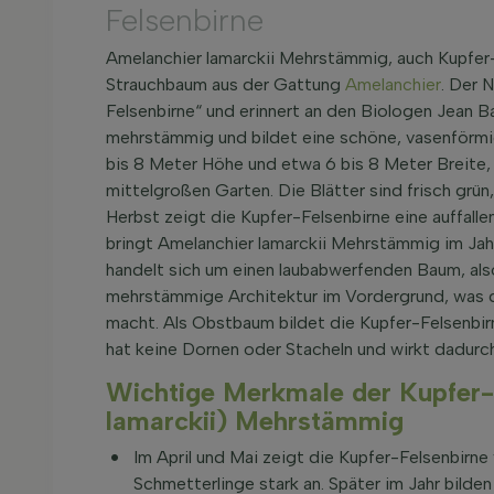
Felsenbirne
Amelanchier lamarckii Mehrstämmig, auch Kupfer-F
Strauchbaum aus der Gattung
Amelanchier
. Der 
Felsenbirne“ und erinnert an den Biologen Jean 
mehrstämmig und bildet eine schöne, vasenförmi
bis 8 Meter Höhe und etwa 6 bis 8 Meter Breite,
mittelgroßen Garten. Die Blätter sind frisch grün,
Herbst zeigt die Kupfer-Felsenbirne eine auffall
bringt Amelanchier lamarckii Mehrstämmig im Jahre
handelt sich um einen laubabwerfenden Baum, also
mehrstämmige Architektur im Vordergrund, was di
macht. Als Obstbaum bildet die Kupfer-Felsenbirn
hat keine Dornen oder Stacheln und wirkt dadurch
Wichtige Merkmale der Kupfer-
lamarckii) Mehrstämmig
Im April und Mai zeigt die Kupfer-Felsenbirne
Schmetterlinge stark an. Später im Jahr bilde