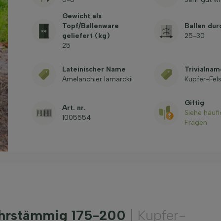
Gewicht als
Topf/Ballenware
Ballen du
geliefert (kg)
25-30
25
Lateinischer Name
Trivialnam
Amelanchier lamarckii
Kupfer-Fel
Giftig
Art. nr.
Siehe häufi
1005554
Fragen
ehrstämmig 175-200
| Kupfer-