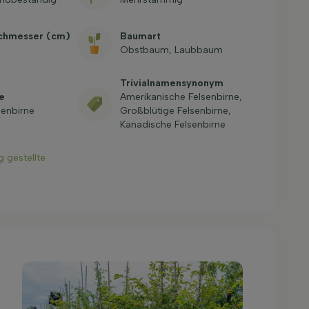
rchmesser (cm)
Baumart
Obstbaum, Laubbaum
Trivialnamensynonym
e
Amerikanische Felsenbirne,
senbirne
Großblütige Felsenbirne,
Kanadische Felsenbirne
g gestellte