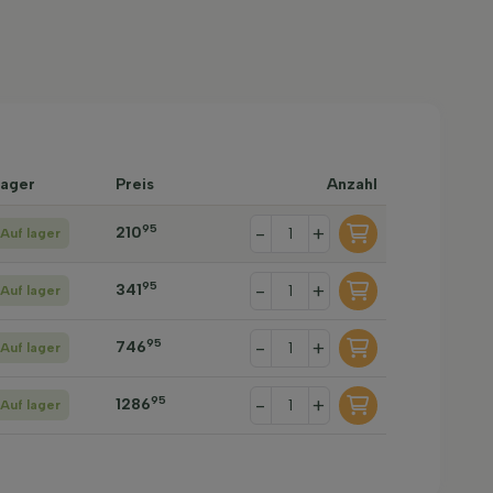
ager
Preis
Anzahl
95
-
+
210
Auf lager
95
-
+
341
Auf lager
95
-
+
746
Auf lager
95
-
+
1286
Auf lager