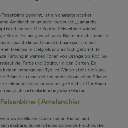
elsenbirne genannt, ist ein charakterstarker
Name Amelanchier lamarckii bedeutet „Lamarcks
Baptiste Lamarck. Die Kupfer-Felsenbirne wächst
ge Krone. Ein ausgewachsener Baum erreicht meist 6
 damit passt dieser Charakterbaum gut in einen
 eher klein bis mittelgroß und einfach geformt. Im
ende Färbung in warmen Tönen von Orange bis Rot. So
slauf viel Farbe und Struktur in den Garten. Es
 keinen immergrünen Typ. Im Winter steht die klare,
e Pflanze zu einer echten architektonischen Pflanze
e zahlreiche kleine, beerenartige Früchte. Der Baum
 freundlich und einladend in jedem Garten.
Felsenbirne (Amelanchier
 viele weiße Blüten. Diese ziehen Bienen und
n sich essbare, dunkelrote bis schwarze Früchte, die