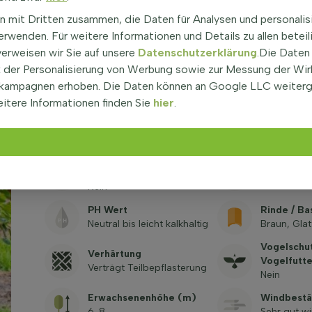
Winterfest
Standort
n mit Dritten zusammen, die Daten für Analysen und personalis
-34,4°C / 
Sonne
rwenden. Für weitere Informationen und Details zu allen beteil
zone 4
verweisen wir Sie auf unsere
Datenschutzerklärung
.Die Daten
Immergrün
Blattfarbe
der Personalisierung von Werbung sowie zur Messung der Wi
Nein
Grün
kampagnen erhoben. Die Daten können an Google LLC weiter
itere Informationen finden Sie
hier
.
Wachsende Kraft
Herbstfar
Mäßig
Orange, Ro
Klimabaum
Kronenfo
(klimabeständig)
Vasenförm
Nein
PH Wert
Rinde / Ba
Neutral bis leicht kalkhaltig
Braun, Glat
Vogelschu
Verhärtung
Vogelfutte
Verträgt Teilbepflasterung
Nein
Erwachsenenhöhe (m)
Windbestä
6-8
Sehr gut w