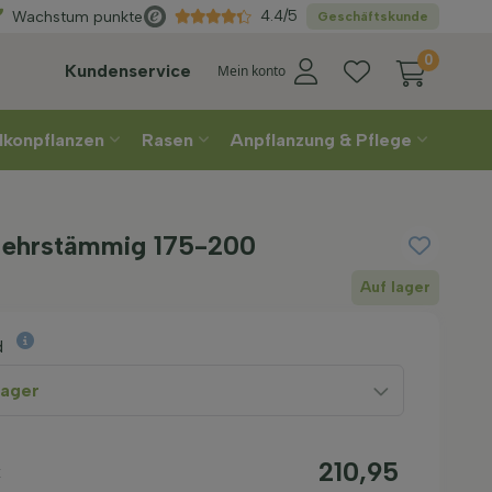
Direkt
aus der Gärtnerei
4.4/5
Wachstum punkte
Geschäftskunde
0
Kundenservice
Mein konto
lkonpflanzen
Rasen
Anpflanzung & Pflege
Mehrstämmig 175-200
Auf lager
d
lager
210,95
k