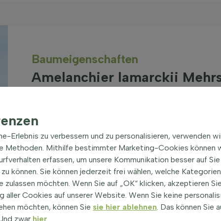
Baum­eigen­schaften
Amelanchier lamarckii Meh
Kupfer-Felsenbirne
renzen
Gattung
Wurzeln
Amelanchier (Felsenbirne)
ine-Erlebnis zu verbessern und zu personalisieren, verwenden w
Topf/ballen
(alle Sorten anzeigen)
he Methoden. Mithilfe bestimmter Marketing-Cookies können w
Optionen
Surfverhalten erfassen, um unsere Kommunikation besser auf Sie
Grünsteife
zu können. Sie können jederzeit frei wählen, welche Kategorie
Großer Gart
Blütenfarbe
e zulassen möchten. Wenn Sie auf „OK“ klicken, akzeptieren Sie
Gärten, Al
Weiß
 aller Cookies auf unserer Website. Wenn Sie keine personalis
Parkplatz, 
Pflanzensei
ehen möchten, können Sie
sie hier ablehnen
. Das können Sie a
Straßen
! Und zwar
hier
.