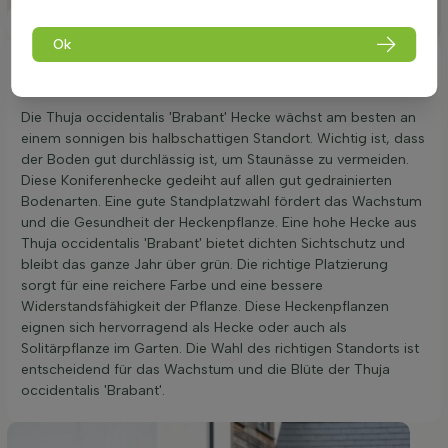
Platzierung
Ok
Ideale Platzierung einer Thuja occidentalis
'Brabant'
Die Thuja occidentalis 'Brabant' Hecke wächst am besten an
einem sonnigen bis halbschattigen Standort. Wichtig ist, dass
der Boden gut durchlässig ist, um Staunässe zu vermeiden.
Diese Koniferenhecke gedeiht auf allen gut gedrainierten
Bodenarten. Eine gute Standplatzwahl fördert das Wachstum
und die Gesundheit der Heckenpflanze. Eine hohe Hecke aus
Thuja occidentalis 'Brabant' bietet dichten Sichtschutz und
bleibt das ganze Jahr über grün. Die richtige Platzierung
sorgt für eine reichere Farbe und eine bessere
Widerstandsfähigkeit der Pflanze. Diese Heckenpflanzen
eignen sich hervorragend als Hecke oder auch als
Solitärpflanze im Garten. Die Wahl des richtigen Standorts ist
entscheidend für das Wachstum und die Blüte der Thuja
occidentalis 'Brabant'.