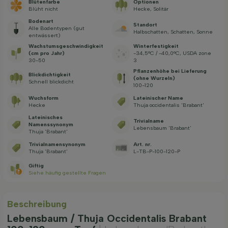
Blütenfarbe
Optionen
Blüht nicht
Hecke, Solitär
Bodenart
Standort
Alle Bodentypen (gut
Halbschatten, Schatten, Sonne
entwässert)
Wachstums­geschwindig­keit
Winterfestigkeit
(cm pro Jahr)
-34,5°C / -40,0°C, USDA zone
30-50
3
Pflanzenhöhe bei Lieferung
Blickdichtigkeit
(ohne Wurzeln)
Schnell blickdicht
100-120
Wuchsform
Lateinischer Name
Hecke
Thuja occidentalis 'Brabant'
Lateinisches
Trivialname
Namenssynonym
Lebensbaum 'Brabant'
Thuja 'Brabant'
Trivialnamensynonym
Art. nr.
Thuja 'Brabant'
L-TB-P-100-120-P
Giftig
Siehe häufig gestellte Fragen
Beschreibung
Lebensbaum / Thuja Occidentalis Brabant