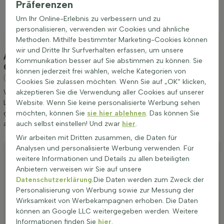
Präferenzen
sondern auch eine schöne Winterfärbung. Pflanzen für Hecke
wie diese sind robust und anpassungsfähig, was sie zu einer
Um Ihr Online-Erlebnis zu verbessern und zu
bevorzugten Option für viele Gärtner macht.
personalisieren, verwenden wir Cookies und ähnliche
Methoden. Mithilfe bestimmter Marketing-Cookies können
wir und Dritte Ihr Surfverhalten erfassen, um unsere
Anpflanzung und Pflege Lebensbaum / Thuja
Kommunikation besser auf Sie abstimmen zu können. Sie
Occidentalis Brabant 100-120 cm - Topf
können jederzeit frei wählen, welche Kategorien von
(Lebensbaum 'Brabant')
Cookies Sie zulassen möchten. Wenn Sie auf „OK“ klicken,
Wir möchten Ihnen einige Tipps zur Anpflanzung und Pflege von
akzeptieren Sie die Verwendung aller Cookies auf unserer
Lebensbaum / Thuja Occidentalis Brabant 100-120 cm - Topf
Website. Wenn Sie keine personalisierte Werbung sehen
geben. Wenn Sie diese Tipps befolgen, werden Sie lange Freude
möchten, können Sie
sie hier ablehnen
. Das können Sie
an Lebensbaum 'Brabant' haben.
auch selbst einstellen! Und zwar
hier
.
Wir arbeiten mit Dritten zusammen, die Daten für
Anpflanzen
Analysen und personalisierte Werbung verwenden. Für
weitere Informationen und Details zu allen beteiligten
Stutzen
Anbietern verweisen wir Sie auf unsere
Datenschutzerklärung
.Die Daten werden zum Zweck der
Bewässerung
Personalisierung von Werbung sowie zur Messung der
Düngen
Wirksamkeit von Werbekampagnen erhoben. Die Daten
können an Google LLC weitergegeben werden. Weitere
Besonderheiten
Informationen finden Sie
hier
.