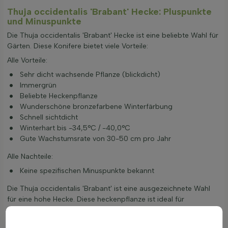
Thuja occidentalis 'Brabant' Hecke: Pluspunkte
und Minuspunkte
Die Thuja occidentalis 'Brabant' Hecke ist eine beliebte Wahl für
Gärten. Diese Konifere bietet viele Vorteile:
Alle Vorteile:
Sehr dicht wachsende Pflanze (blickdicht)
Immergrün
Beliebte Heckenpflanze
Wunderschöne bronzefarbene Winterfärbung
Schnell sichtdicht
Winterhart bis -34,5°C / -40,0°C
Gute Wachstumsrate von 30-50 cm pro Jahr
Alle Nachteile:
Keine spezifischen Minuspunkte bekannt
Die Thuja occidentalis 'Brabant' ist eine ausgezeichnete Wahl
für eine hohe Hecke. Diese heckenpflanze ist ideal für
diejenigen, die eine immergrüne und schnell wachsende Lösung
suchen. Die Koniferenhecke bietet nicht nur Sichtschutz,