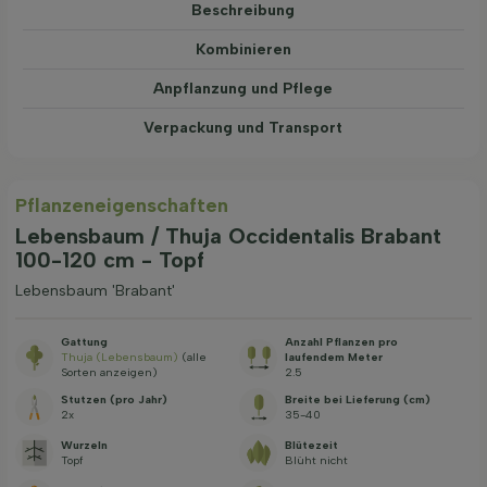
Beschreibung
Kombinieren
Anpflanzung und Pflege
Verpackung und Transport
Pflanzeneigenschaften
Lebensbaum / Thuja Occidentalis Brabant
100-120 cm - Topf
Lebensbaum 'Brabant'
Gattung
Anzahl Pflanzen pro
Thuja (Lebensbaum)
(alle
laufendem Meter
Sorten anzeigen)
2.5
Stutzen (pro Jahr)
Breite bei Lieferung (cm)
2x
35-40
Wurzeln
Blütezeit
Topf
Blüht nicht