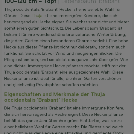
100-120 cm - Topf
| Lebensbaum 'Brabant'
Thuja occidentalis 'Brabant' Hecke ist eine beliebte Wahl für
Gärten. Diese
Thuja
ist eine immergrüne Konifere, die sich
hervorragend als Hecke eignet. Sie wächst sehr dicht und bietet
somit einen guten Sichtschutz. Die Lebensbaum 'Brabant' ist
bekannt für ihre wunderschöne bronzefarbene Winterfärbung,
die jedem Garten einen besonderen Charme verleiht. Eine hohe
Hecke aus dieser Pflanze ist nicht nur dekorativ, sondern auch
funktional. Sie schützt vor Wind und neugierigen Blicken. Die
Pflege ist einfach, und sie bleibt das ganze Jahr über grün. Wer
eine dichte, immergrüne Hecke pflanzen möchte, trifft mit der
Thuja occidentalis 'Brabant' eine ausgezeichnete Wahl. Diese
Heckenpflanze ist ideal für alle, die ihren Garten verschönern
und gleichzeitig Privatsphäre schaffen möchten.
Eigenschaften und Merkmale der Thuja
occidentalis 'Brabant' Hecke
Die Thuja occidentalis 'Brabant' ist eine immergrüne Konifere,
die sich hervorragend als Hecke eignet. Diese Heckenpflanze
behält das ganze Jahr über ihre grüne Blattfarbe, was sie zu
einer beliebten Wahl für Gärten macht. Die Blätter sind weich
und dicht, was der Hecke eine attraktive und gepflegte Optik