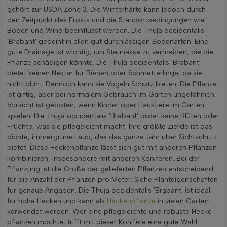
gehört zur USDA Zone 3. Die Winterhärte kann jedoch durch
den Zeitpunkt des Frosts und die Standortbedingungen wie
Boden und Wind beeinflusst werden. Die Thuja occidentalis
'Brabant' gedeiht in allen gut durchlässigen Bodenarten. Eine
gute Drainage ist wichtig, um Staunässe zu vermeiden, die die
Pflanze schädigen könnte. Die Thuja occidentalis 'Brabant'
bietet keinen Nektar für Bienen oder Schmetterlinge, da sie
nicht blüht. Dennoch kann sie Vögeln Schutz bieten. Die Pflanze
ist giftig, aber bei normalem Gebrauch im Garten ungefährlich.
Vorsicht ist geboten, wenn Kinder oder Haustiere im Garten
spielen. Die Thuja occidentalis 'Brabant' bildet keine Blüten oder
Früchte, was sie pflegeleicht macht. Ihre größte Zierde ist das
dichte, immergrüne Laub, das das ganze Jahr über Sichtschutz
bietet. Diese Heckenpflanze lässt sich gut mit anderen Pflanzen
kombinieren, insbesondere mit anderen Koniferen. Bei der
Pflanzung ist die Größe der gelieferten Pflanzen entscheidend
für die Anzahl der Pflanzen pro Meter. Siehe Planteigenschaften
für genaue Angaben. Die Thuja occidentalis 'Brabant' ist ideal
für hohe Hecken und kann als
Heckenpflanze
in vielen Gärten
verwendet werden. Wer eine pflegeleichte und robuste Hecke
pflanzen möchte, trifft mit dieser Konifere eine gute Wahl.