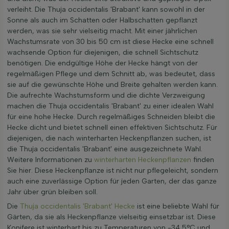
verleiht. Die Thuja occidentalis 'Brabant' kann sowohl in der
Sonne als auch im Schatten oder Halbschatten gepflanzt
werden, was sie sehr vielseitig macht. Mit einer jährlichen
Wachstumsrate von 30 bis 50 cm ist diese Hecke eine schnell
wachsende Option für diejenigen, die schnell Sichtschutz
benötigen. Die endgültige Höhe der Hecke hängt von der
regelmäßigen Pflege und dem Schnitt ab, was bedeutet, dass
sie auf die gewünschte Höhe und Breite gehalten werden kann.
Die aufrechte Wachstumsform und die dichte Verzweigung
machen die Thuja occidentalis 'Brabant' zu einer idealen Wahl
für eine hohe Hecke. Durch regelmäßiges Schneiden bleibt die
Hecke dicht und bietet schnell einen effektiven Sichtschutz. Für
diejenigen, die nach winterharten Heckenpflanzen suchen, ist
die Thuja occidentalis 'Brabant' eine ausgezeichnete Wahl.
Weitere Informationen zu
winterharten Heckenpflanzen
finden
Sie hier. Diese Heckenpflanze ist nicht nur pflegeleicht, sondern
auch eine zuverlässige Option für jeden Garten, der das ganze
Jahr über grün bleiben soll.
Die
Thuja occidentalis 'Brabant' Hecke
ist eine beliebte Wahl für
Gärten, da sie als Heckenpflanze vielseitig einsetzbar ist. Diese
Konifere ist winterhart bis zu Temperaturen von -34,5°C und