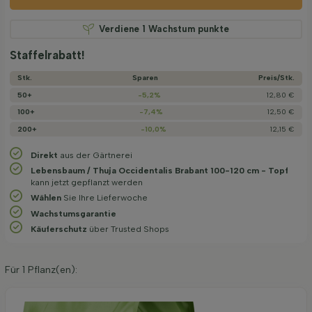
Verdiene
1
Wachstum punkte
Staffelrabatt!
Stk.
Sparen
Preis/­Stk.
50+
-5,2%
12,80 €
100+
-7,4%
12,50 €
200+
-10,0%
12,15 €
Direkt
aus der Gärtnerei
Lebensbaum / Thuja Occidentalis Brabant 100-120 cm - Topf
kann jetzt gepflanzt werden
Wählen
Sie Ihre Lieferwoche
Wachstums­garantie
Käuferschutz
über Trusted Shops
Für
1
Pflanz(en):
Organische Pflanzerde 40 l