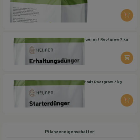
6,95
pro stuk
-
+
Organischer Erhaltungsdünger mit Rootgrow 7 kg
18,95
pro stuk
-
+
Organischer Starterdünger mit Rootgrow 7 kg
19,95
pro stuk
-
+
Pflanzeneigenschaften