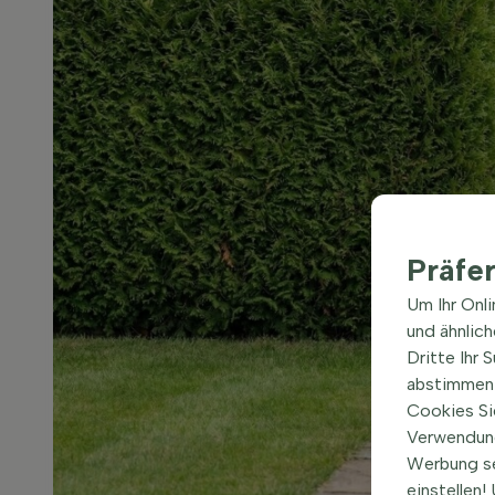
Präfe
Um Ihr Onl
und ähnlic
Dritte Ihr 
abstimmen 
Cookies Si
Verwendung
Werbung s
einstellen