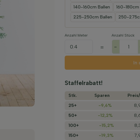
140-160cm Ballen
160-180cm 
225-250cm Ballen
250-275c
Anzahl Meter
Anzahl Stück
-
=
In
Staffelrabatt!
Stk.
Sparen
Preis/
25+
-9,6%
8,
50+
-12,2%
8,
100+
-15,2%
8,
150+
-19,3%
7,