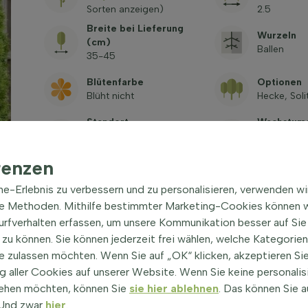
Sorten anzeigen)
2.5
Breite bei Lieferung
Wurzeln
(cm)
Ballen
35-45
Blütenfarbe
Optionen
Blüht nicht
Hecke, Soli
Standort
Wachstums
Halbschatten, Schatten,
keit (cm p
Sonne
30-50
renzen
Pflanzenh
Blickdichtigkeit
Lieferung
ine-Erlebnis zu verbessern und zu personalisieren, verwenden w
Schnell blickdicht
Wurzeln)
he Methoden. Mithilfe bestimmter Marketing-Cookies können w
120-140
Surfverhalten erfassen, um unsere Kommunikation besser auf Sie
Lateinisc
Ballen durchmesser (cm)
zu können. Sie können jederzeit frei wählen, welche Kategorie
Thuja occid
25-30
e zulassen möchten. Wenn Sie auf „OK“ klicken, akzeptieren Sie
'Brabant'
 aller Cookies auf unserer Website. Wenn Sie keine personalis
Trivialname
Trivialna
ehen möchten, können Sie
sie hier ablehnen
. Das können Sie a
Lebensbaum 'Brabant'
Thuja 'Brab
! Und zwar
hier
.