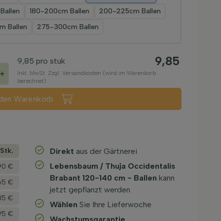
Ballen
180-200cm Ballen
200-225cm Ballen
m Ballen
275-300cm Ballen
9,85
9,85
pro stuk
+
Inkl. MwSt. Zzgl. Versandkosten (wird im Warenkorb
berechnet)
 den Warenkorb
­Stk.
Direkt
aus der Gärtnerei
Lebensbaum / Thuja Occidentalis
90 €
Brabant 120-140 cm - Ballen
kann
65 €
jetzt gepflanzt werden
35 €
Wählen
Sie Ihre Lieferwoche
95 €
Wachstums­garantie