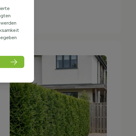
ierte
igten
 werden
rksamkeit
gegeben