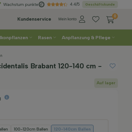
Direkt
aus der Gärtnerei
4.4/5
Wachstum punkte
Geschäftskunde
0
Kundenservice
Mein konto
lkonpflanzen
Rasen
Anpflanzung & Pflege
en
identalis Brabant 120-140 cm -
Auf lager
d
llen
100-120cm Ballen
120-140cm Ballen