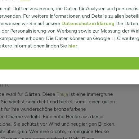
Giftig
n mit Dritten zusammen, die Daten für Analysen und personalis
Siehe häufig gestellte
rwenden. Für weitere Informationen und Details zu allen beteil
Fragen
verweisen wir Sie auf unsere
Datenschutzerklärung
.Die Daten
der Personalisierung von Werbung sowie zur Messung der Wi
kampagnen erhoben. Die Daten können an Google LLC weiter
itere Informationen finden Sie
hier
.
entalis Brabant 120-140 cm -
nt'
bte Wahl für Gärten. Diese
Thuja
ist eine immergrüne
. Sie wächst sehr dicht und bietet somit einen guten
nt für ihre wunderschöne bronzefarbene
n Charme verleiht. Eine hohe Hecke aus dieser
tional. Sie schützt vor Wind und neugierigen Blicken.
Jahr über grün. Wer eine dichte, immergrüne Hecke
s 'Brabant' eine ausgezeichnete Wahl. Diese