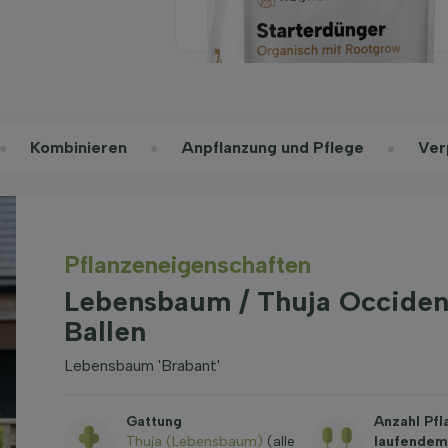
Rootgrow 7 kg
Kombinieren
Anpflanzung und Pflege
Ver
Pflanzeneigenschaften
Lebensbaum / Thuja Occident
Ballen
Lebensbaum 'Brabant'
Gattung
Anzahl Pfl
Thuja (Lebensbaum)
(alle
laufendem