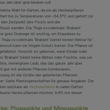
e Jahr über grün bleiben soll.
eliebte Wahl für Gärten, da sie als Heckenpflanze
terhart bis zu Temperaturen von -34,5°C und gehört zur
 den Zeitpunkt des Frosts und die
usst werden. Die Thuja occidentalis 'Brabant'
ine gute Drainage ist wichtig, um Staunässe zu
Thuja occidentalis 'Brabant' bietet keinen Nektar für
ennoch kann sie Vögeln Schutz bieten. Die Pflanze ist
efährlich. Vorsicht ist geboten, wenn Kinder oder
is 'Brabant' bildet keine Blüten oder Früchte, was sie
ichte, immergrüne Laub, das das ganze Jahr über
ch gut mit anderen Pflanzen kombinieren,
nzung ist die Größe der gelieferten Pflanzen
ter. Siehe Planteigenschaften für genaue Angaben. Die
cken und kann als
Heckenpflanze
in vielen Gärten
buste Hecke pflanzen möchte, trifft mit dieser
ecke: Pluspunkte und Minuspunkte