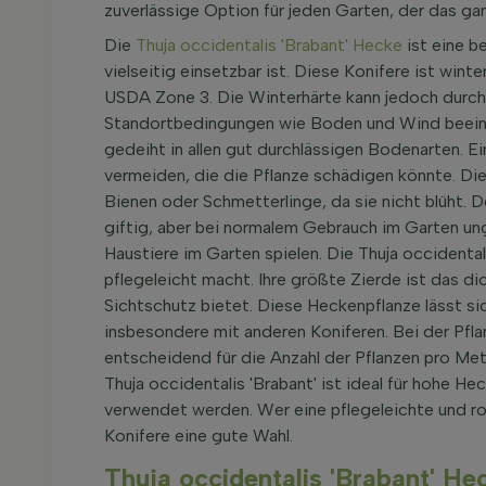
zuverlässige Option für jeden Garten, der das ganz
Die
Thuja occidentalis 'Brabant' Hecke
ist eine b
vielseitig einsetzbar ist. Diese Konifere ist win
USDA Zone 3. Die Winterhärte kann jedoch durch
Standortbedingungen wie Boden und Wind beeinfl
gedeiht in allen gut durchlässigen Bodenarten. E
vermeiden, die die Pflanze schädigen könnte. Die 
Bienen oder Schmetterlinge, da sie nicht blüht. D
giftig, aber bei normalem Gebrauch im Garten ung
Haustiere im Garten spielen. Die Thuja occidental
pflegeleicht macht. Ihre größte Zierde ist das d
Sichtschutz bietet. Diese Heckenpflanze lässt si
insbesondere mit anderen Koniferen. Bei der Pfla
entscheidend für die Anzahl der Pflanzen pro Me
Thuja occidentalis 'Brabant' ist ideal für hohe He
verwendet werden. Wer eine pflegeleichte und ro
Konifere eine gute Wahl.
Thuja occidentalis 'Brabant' H