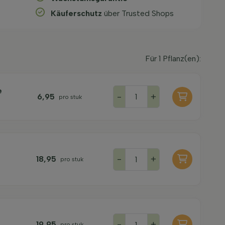
Käuferschutz
über Trusted Shops
Für
1
Pflanz(en):
e
-
+
6,95
pro stuk
-
+
18,95
pro stuk
-
+
19,95
pro stuk