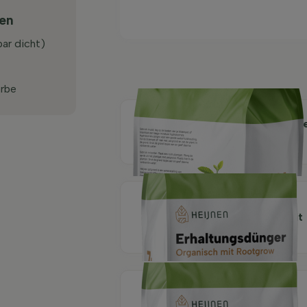
ten
bar dicht)
arbe
Organische Pflanzerd
40 l
Organischer
Erhaltungsdünger mit
Rootgrow 7 kg
Organischer
Starterdünger mit