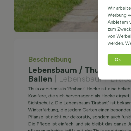
Wir arbeite
Werbung ve
Anbietern 
zum Zweck 
von Werbe
werden. We
Beschreibung
Ok
Lebensbaum / Thuja Occid
Ballen
| Lebensbaum 'Braba
Thuja occidentalis 'Brabant' Hecke ist eine belie
Konifere, die sich hervorragend als Hecke eignet
Sichtschutz. Die Lebensbaum 'Brabant' ist bekan
Winterfärbung, die jedem Garten einen besondere
Pflanze ist nicht nur dekorativ, sondern auch funk
Die Pflege ist einfach, und sie bleibt das ganze 
pflanzen möchte, trifft mit der Thuja occidentali