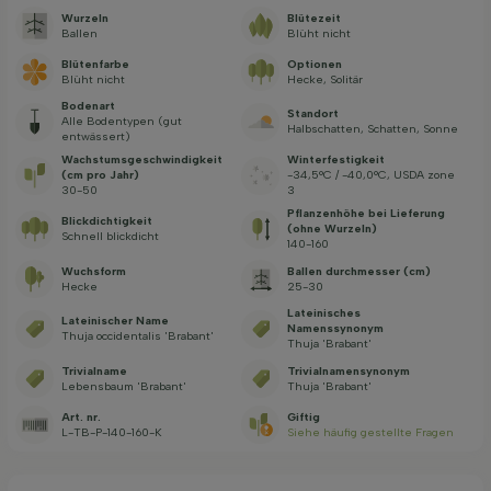
Wurzeln
Blütezeit
Ballen
Blüht nicht
Blütenfarbe
Optionen
Blüht nicht
Hecke, Solitär
Bodenart
Standort
Alle Bodentypen (gut
Halbschatten, Schatten, Sonne
entwässert)
Wachstums­geschwindig­keit
Winterfestigkeit
(cm pro Jahr)
-34,5°C / -40,0°C, USDA zone
30-50
3
Pflanzenhöhe bei Lieferung
Blickdichtigkeit
(ohne Wurzeln)
Schnell blickdicht
140-160
Wuchsform
Ballen durchmesser (cm)
Hecke
25-30
Lateinisches
Lateinischer Name
Namenssynonym
Thuja occidentalis 'Brabant'
Thuja 'Brabant'
Trivialname
Trivialnamensynonym
Lebensbaum 'Brabant'
Thuja 'Brabant'
Art. nr.
Giftig
L-TB-P-140-160-K
Siehe häufig gestellte Fragen