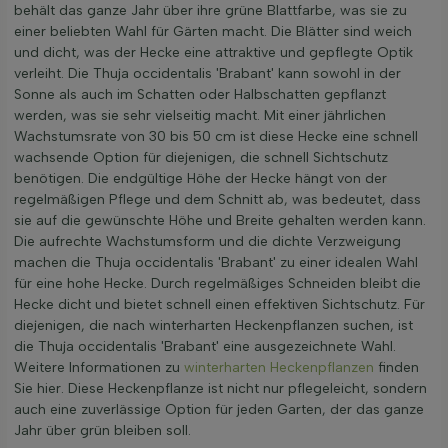
behält das ganze Jahr über ihre grüne Blattfarbe, was sie zu
einer beliebten Wahl für Gärten macht. Die Blätter sind weich
und dicht, was der Hecke eine attraktive und gepflegte Optik
verleiht. Die Thuja occidentalis 'Brabant' kann sowohl in der
Sonne als auch im Schatten oder Halbschatten gepflanzt
werden, was sie sehr vielseitig macht. Mit einer jährlichen
Wachstumsrate von 30 bis 50 cm ist diese Hecke eine schnell
wachsende Option für diejenigen, die schnell Sichtschutz
benötigen. Die endgültige Höhe der Hecke hängt von der
regelmäßigen Pflege und dem Schnitt ab, was bedeutet, dass
sie auf die gewünschte Höhe und Breite gehalten werden kann.
Die aufrechte Wachstumsform und die dichte Verzweigung
machen die Thuja occidentalis 'Brabant' zu einer idealen Wahl
für eine hohe Hecke. Durch regelmäßiges Schneiden bleibt die
Hecke dicht und bietet schnell einen effektiven Sichtschutz. Für
diejenigen, die nach winterharten Heckenpflanzen suchen, ist
die Thuja occidentalis 'Brabant' eine ausgezeichnete Wahl.
Weitere Informationen zu
winterharten Heckenpflanzen
finden
Sie hier. Diese Heckenpflanze ist nicht nur pflegeleicht, sondern
auch eine zuverlässige Option für jeden Garten, der das ganze
Jahr über grün bleiben soll.