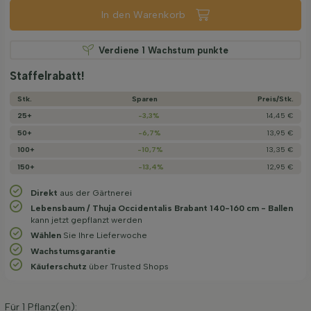
In den Warenkorb
Verdiene
1
Wachstum punkte
Staffelrabatt!
Stk.
Sparen
Preis/­Stk.
25+
-3,3%
14,45 €
50+
-6,7%
13,95 €
100+
-10,7%
13,35 €
150+
-13,4%
12,95 €
Direkt
aus der Gärtnerei
Lebensbaum / Thuja Occidentalis Brabant 140-160 cm - Ballen
kann jetzt gepflanzt werden
Wählen
Sie Ihre Lieferwoche
Wachstums­garantie
Käuferschutz
über Trusted Shops
Für
1
Pflanz(en):