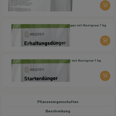
-
+
Organischer Erhaltungsdünger mit Rootgrow 7 kg
18,95
pro stuk
-
+
Organischer Starterdünger mit Rootgrow 7 kg
19,95
pro stuk
-
+
Pflanzeneigenschaften
Beschreibung