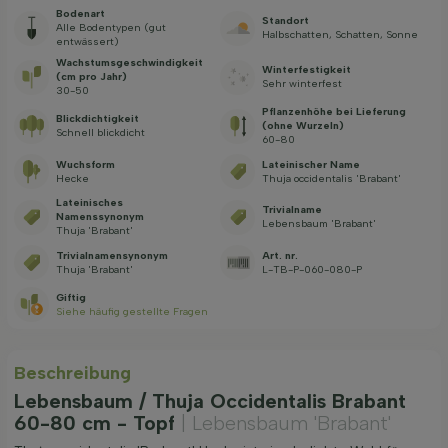
Bodenart
Standort
Alle Bodentypen (gut
Halbschatten, Schatten, Sonne
entwässert)
Wachstums­geschwindig­keit
Winterfestigkeit
(cm pro Jahr)
Sehr winterfest
30-50
Pflanzenhöhe bei Lieferung
Blickdichtigkeit
(ohne Wurzeln)
Schnell blickdicht
60-80
Wuchsform
Lateinischer Name
Hecke
Thuja occidentalis 'Brabant'
Lateinisches
Trivialname
Namenssynonym
Lebensbaum 'Brabant'
Thuja 'Brabant'
Trivialnamensynonym
Art. nr.
Thuja 'Brabant'
L-TB-P-060-080-P
Giftig
Siehe häufig gestellte Fragen
Beschreibung
Lebensbaum / Thuja Occidentalis Brabant
60-80 cm - Topf
| Lebensbaum 'Brabant'