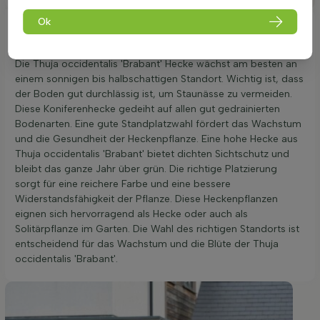
Ok
Ideale Platzierung einer Thuja occidentalis
'Brabant'
Die Thuja occidentalis 'Brabant' Hecke wächst am besten an
einem sonnigen bis halbschattigen Standort. Wichtig ist, dass
der Boden gut durchlässig ist, um Staunässe zu vermeiden.
Diese Koniferenhecke gedeiht auf allen gut gedrainierten
Bodenarten. Eine gute Standplatzwahl fördert das Wachstum
und die Gesundheit der Heckenpflanze. Eine hohe Hecke aus
Thuja occidentalis 'Brabant' bietet dichten Sichtschutz und
bleibt das ganze Jahr über grün. Die richtige Platzierung
sorgt für eine reichere Farbe und eine bessere
Widerstandsfähigkeit der Pflanze. Diese Heckenpflanzen
eignen sich hervorragend als Hecke oder auch als
Solitärpflanze im Garten. Die Wahl des richtigen Standorts ist
entscheidend für das Wachstum und die Blüte der Thuja
occidentalis 'Brabant'.