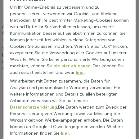
bevorzugten Option für viele Gärtner macht.
Um Ihr Online-Erlebnis zu verbessern und zu
personalisieren, verwenden wir Cookies und ähnliche
Methoden. Mithilfe bestimmter Marketing-Cookies können
Anpflanzung und Pflege Lebensbaum / Thuja
wir und Dritte Ihr Surfverhalten erfassen, um unsere
Occidentalis Brabant 60-80 cm - Topf
Kommunikation besser auf Sie abstimmen zu können. Sie
(Lebensbaum 'Brabant')
können jederzeit frei wählen, welche Kategorien von
Cookies Sie zulassen möchten. Wenn Sie auf „OK“ klicken,
Wir möchten Ihnen einige Tipps zur Anpflanzung und Pflege von
akzeptieren Sie die Verwendung aller Cookies auf unserer
Lebensbaum / Thuja Occidentalis Brabant 60-80 cm - Topf
Website. Wenn Sie keine personalisierte Werbung sehen
geben. Wenn Sie diese Tipps befolgen, werden Sie lange Freude
möchten, können Sie
sie hier ablehnen
. Das können Sie
an Lebensbaum 'Brabant' haben.
auch selbst einstellen! Und zwar
hier
.
Wir arbeiten mit Dritten zusammen, die Daten für
Anpflanzen
Analysen und personalisierte Werbung verwenden. Für
Stutzen
weitere Informationen und Details zu allen beteiligten
Anbietern verweisen wir Sie auf unsere
Bewässerung
Datenschutzerklärung
.Die Daten werden zum Zweck der
Personalisierung von Werbung sowie zur Messung der
Düngen
Wirksamkeit von Werbekampagnen erhoben. Die Daten
Besonderheiten
können an Google LLC weitergegeben werden. Weitere
Informationen finden Sie
hier
.
Platzierung