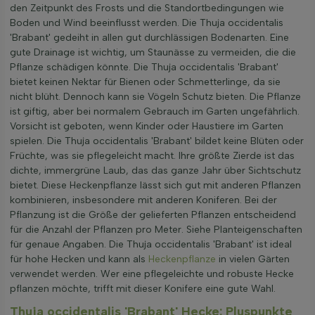
den Zeitpunkt des Frosts und die Standortbedingungen wie
Boden und Wind beeinflusst werden. Die Thuja occidentalis
'Brabant' gedeiht in allen gut durchlässigen Bodenarten. Eine
gute Drainage ist wichtig, um Staunässe zu vermeiden, die die
Pflanze schädigen könnte. Die Thuja occidentalis 'Brabant'
bietet keinen Nektar für Bienen oder Schmetterlinge, da sie
nicht blüht. Dennoch kann sie Vögeln Schutz bieten. Die Pflanze
ist giftig, aber bei normalem Gebrauch im Garten ungefährlich.
Vorsicht ist geboten, wenn Kinder oder Haustiere im Garten
spielen. Die Thuja occidentalis 'Brabant' bildet keine Blüten oder
Früchte, was sie pflegeleicht macht. Ihre größte Zierde ist das
dichte, immergrüne Laub, das das ganze Jahr über Sichtschutz
bietet. Diese Heckenpflanze lässt sich gut mit anderen Pflanzen
kombinieren, insbesondere mit anderen Koniferen. Bei der
Pflanzung ist die Größe der gelieferten Pflanzen entscheidend
für die Anzahl der Pflanzen pro Meter. Siehe Planteigenschaften
für genaue Angaben. Die Thuja occidentalis 'Brabant' ist ideal
für hohe Hecken und kann als
Heckenpflanze
in vielen Gärten
verwendet werden. Wer eine pflegeleichte und robuste Hecke
pflanzen möchte, trifft mit dieser Konifere eine gute Wahl.
Thuja occidentalis 'Brabant' Hecke: Pluspunkte