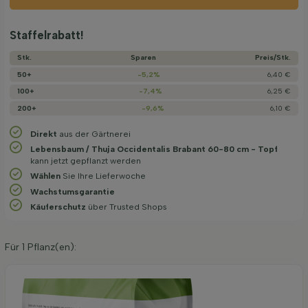
Staffelrabatt!
Stk.
Sparen
Preis/­Stk.
50+
-5,2%
6,40 €
100+
-7,4%
6,25 €
200+
-9,6%
6,10 €
Direkt
aus der Gärtnerei
Lebensbaum / Thuja Occidentalis Brabant 60-80 cm - Topf
kann jetzt gepflanzt werden
Wählen
Sie Ihre Lieferwoche
Wachstums­garantie
Käuferschutz
über Trusted Shops
Für
1
Pflanz(en):
Organische Pflanzerde 40 l
6,95
pro stuk