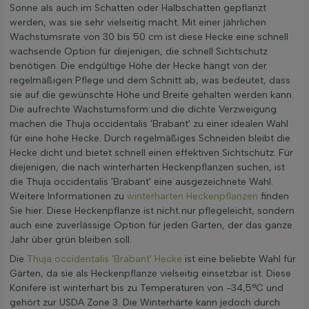
Sonne als auch im Schatten oder Halbschatten gepflanzt
werden, was sie sehr vielseitig macht. Mit einer jährlichen
Wachstumsrate von 30 bis 50 cm ist diese Hecke eine schnell
wachsende Option für diejenigen, die schnell Sichtschutz
benötigen. Die endgültige Höhe der Hecke hängt von der
regelmäßigen Pflege und dem Schnitt ab, was bedeutet, dass
sie auf die gewünschte Höhe und Breite gehalten werden kann.
Die aufrechte Wachstumsform und die dichte Verzweigung
machen die Thuja occidentalis 'Brabant' zu einer idealen Wahl
für eine hohe Hecke. Durch regelmäßiges Schneiden bleibt die
Hecke dicht und bietet schnell einen effektiven Sichtschutz. Für
diejenigen, die nach winterharten Heckenpflanzen suchen, ist
die Thuja occidentalis 'Brabant' eine ausgezeichnete Wahl.
Weitere Informationen zu
winterharten Heckenpflanzen
finden
Sie hier. Diese Heckenpflanze ist nicht nur pflegeleicht, sondern
auch eine zuverlässige Option für jeden Garten, der das ganze
Jahr über grün bleiben soll.
Die
Thuja occidentalis 'Brabant' Hecke
ist eine beliebte Wahl für
Gärten, da sie als Heckenpflanze vielseitig einsetzbar ist. Diese
Konifere ist winterhart bis zu Temperaturen von -34,5°C und
gehört zur USDA Zone 3. Die Winterhärte kann jedoch durch