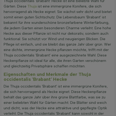
Thuja occidentalis 'Brabant' Hecke ist eine beliebte Wahl für
Gärten. Diese
Thuja
ist eine immergrüne Konifere, die sich
hervorragend als Hecke eignet. Sie wächst sehr dicht und bietet
somit einen guten Sichtschutz. Die Lebensbaum 'Brabant' ist
bekannt für ihre wunderschöne bronzefarbene Winterfärbung,
die jedem Garten einen besonderen Charme verleiht. Eine hohe
Hecke aus dieser Pflanze ist nicht nur dekorativ, sondern auch
funktional. Sie schützt vor Wind und neugierigen Blicken. Die
Pflege ist einfach, und sie bleibt das ganze Jahr über grün. Wer
eine dichte, immergrüne Hecke pflanzen möchte, trifft mit der
Thuja occidentalis 'Brabant' eine ausgezeichnete Wahl. Diese
Heckenpflanze ist ideal für alle, die ihren Garten verschönern
und gleichzeitig Privatsphäre schaffen möchten.
Eigenschaften und Merkmale der Thuja
occidentalis 'Brabant' Hecke
Die Thuja occidentalis 'Brabant' ist eine immergrüne Konifere,
die sich hervorragend als Hecke eignet. Diese Heckenpflanze
behält das ganze Jahr über ihre grüne Blattfarbe, was sie zu
einer beliebten Wahl für Gärten macht. Die Blätter sind weich
und dicht, was der Hecke eine attraktive und gepflegte Optik
verleiht. Die Thuja occidentalis 'Brabant' kann sowohl in der