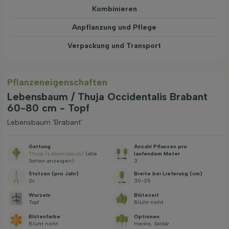
Kombinieren
Anpflanzung und Pflege
Verpackung und Transport
Pflanzeneigenschaften
Lebensbaum / Thuja Occidentalis Brabant
60-80 cm - Topf
Lebensbaum 'Brabant'
Gattung
Anzahl Pflanzen pro
Thuja (Lebensbaum)
(alle
laufendem Meter
Sorten anzeigen)
3
Stutzen (pro Jahr)
Breite bei Lieferung (cm)
2x
30-35
Wurzeln
Blütezeit
Topf
Blüht nicht
Blütenfarbe
Optionen
Blüht nicht
Hecke, Solitär