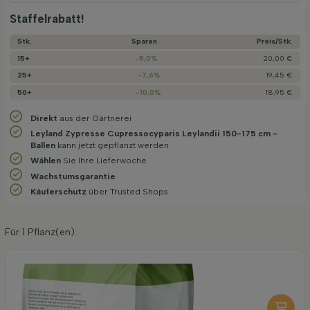
Staffelrabatt!
Stk.
Sparen
Preis/­Stk.
15+
-5,0%
20,00 €
25+
-7,6%
19,45 €
50+
-10,0%
18,95 €
Direkt
aus der Gärtnerei
Leyland Zypresse Cupressocyparis Leylandii 150-175 cm -
Ballen
kann jetzt gepflanzt werden
Wählen
Sie Ihre Lieferwoche
Wachstums­garantie
Käuferschutz
über Trusted Shops
Für
1
Pflanz(en):
Organische Pflanzerde 40 l
6,95
pro stuk
-
+