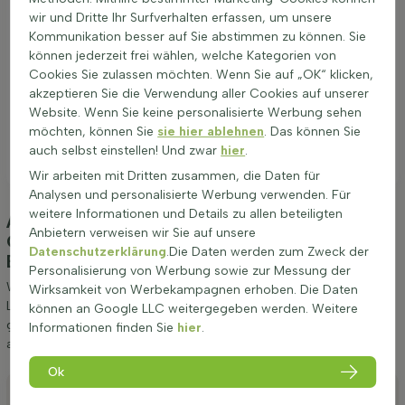
wir und Dritte Ihr Surfverhalten erfassen, um unsere
Kommunikation besser auf Sie abstimmen zu können. Sie
können jederzeit frei wählen, welche Kategorien von
Cookies Sie zulassen möchten. Wenn Sie auf „OK“ klicken,
akzeptieren Sie die Verwendung aller Cookies auf unserer
Website. Wenn Sie keine personalisierte Werbung sehen
möchten, können Sie
sie hier ablehnen
. Das können Sie
auch selbst einstellen! Und zwar
hier
.
Wir arbeiten mit Dritten zusammen, die Daten für
Analysen und personalisierte Werbung verwenden. Für
weitere Informationen und Details zu allen beteiligten
Anpflanzung und Pflege Leyland Zypresse
Anbietern verweisen wir Sie auf unsere
Cupressocyparis Leylandii 150-175 cm -
Datenschutzerklärung
.Die Daten werden zum Zweck der
Ballen
(Leyland Zypresse)
Personalisierung von Werbung sowie zur Messung der
Wir möchten Ihnen einige Tipps zur Anpflanzung und Pflege von
Wirksamkeit von Werbekampagnen erhoben. Die Daten
Leyland Zypresse Cupressocyparis Leylandii 150-175 cm - Ballen
können an Google LLC weitergegeben werden. Weitere
geben. Wenn Sie diese Tipps befolgen, werden Sie lange Freude
Informationen finden Sie
hier
.
an Leyland Zypresse haben.
Ok
Anpflanzen