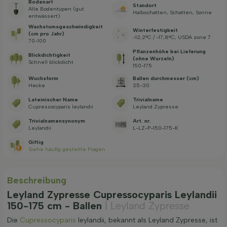
Bodenart
Standort
Alle Bodentypen (gut
Halbschatten, Schatten, Sonne
entwässert)
Wachstums­geschwindig­keit
Winterfestigkeit
(cm pro Jahr)
-12,2°C / -17,8°C, USDA zone 7
70-100
Pflanzenhöhe bei Lieferung
Blickdichtigkeit
(ohne Wurzeln)
Schnell blickdicht
150-175
Wuchsform
Ballen durchmesser (cm)
Hecke
25-30
Lateinischer Name
Trivialname
Cupressocyparis leylandii
Leyland Zypresse
Trivialnamensynonym
Art. nr.
Leylandii
L-LZ-P-150-175-K
Giftig
Siehe häufig gestellte Fragen
Beschreibung
Leyland Zypresse Cupressocyparis Leylandii
150-175 cm - Ballen
| Leyland Zypresse
Die
Cupressocyparis
leylandii, bekannt als Leyland Zypresse, ist