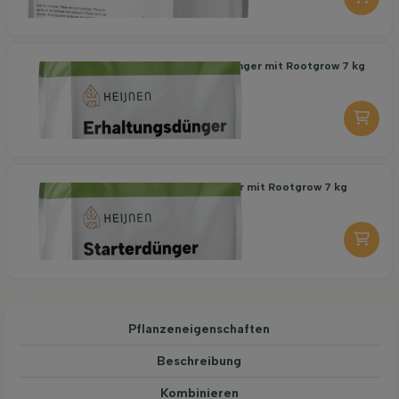
Organischer Erhaltungsdünger mit Rootgrow 7 kg
18,95
pro stuk
-
+
Organischer Starterdünger mit Rootgrow 7 kg
19,95
pro stuk
-
+
Pflanzeneigenschaften
Beschreibung
Kombinieren