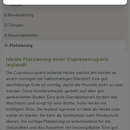
Stutzen
Bewässerung
Düngen
Besonderheiten
Platzierung
Ideale Platzierung einer Cupressocyparis
leylandii
Die Cupressocyparis leylandii Hecke wächst am besten an
einem sonnigen bis halbschattigen Standort. Eine gut
durchlässige Erde ist wichtig, damit die Wurzeln nicht zu nass
werden. Diese Koniferenhecke gedeiht auf allen gut
gedrainierten Böden. Eine gute Standplatzwahl fördert das
Wachstum und sorgt für eine dichte, hohe Hecke mit
kräftigem Grün. Die leyland zypresse ist ideal als Hecke oder
solitär im Garten. Sie kann als Sichtschutz oder Windschutz
dienen. Die richtige Platzierung ist entscheidend für die
Gesundheit und das Aussehen der heckenpflanze. Eine gut