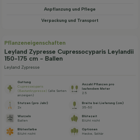
Anpflanzung und Pflege
Verpackung und Transport
Pflanzeneigenschaften
Leyland Zypresse Cupressocyparis Leylandii
150-175 cm - Ballen
Leyland Zypresse
Gattung
Anzahl Pflanzen pro
Cupressocyparis
laufendem Meter
(Bastardzypresse)
(alle Sorten
2.5
anzeigen)
Stutzen (pro Jahr)
Breite bei Lieferung (cm)
2x
35-50
Wurzeln
Blütezeit
Ballen
Blüht nicht
Blütenfarbe
Optionen
Blüht nicht
Hecke, Solitär