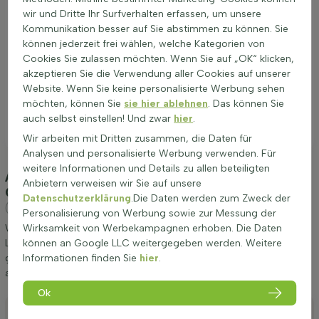
wir und Dritte Ihr Surfverhalten erfassen, um unsere
Kommunikation besser auf Sie abstimmen zu können. Sie
können jederzeit frei wählen, welche Kategorien von
Cookies Sie zulassen möchten. Wenn Sie auf „OK“ klicken,
akzeptieren Sie die Verwendung aller Cookies auf unserer
Website. Wenn Sie keine personalisierte Werbung sehen
möchten, können Sie
sie hier ablehnen
. Das können Sie
auch selbst einstellen! Und zwar
hier
.
Wir arbeiten mit Dritten zusammen, die Daten für
Analysen und personalisierte Werbung verwenden. Für
weitere Informationen und Details zu allen beteiligten
Anpflanzung und Pflege Leyland Zypresse
Anbietern verweisen wir Sie auf unsere
Cupressocyparis Leylandii 60-80 cm - Ballen
Datenschutzerklärung
.Die Daten werden zum Zweck der
(Leyland Zypresse)
Personalisierung von Werbung sowie zur Messung der
Wirksamkeit von Werbekampagnen erhoben. Die Daten
Wir möchten Ihnen einige Tipps zur Anpflanzung und Pflege von
können an Google LLC weitergegeben werden. Weitere
Leyland Zypresse Cupressocyparis Leylandii 60-80 cm - Ballen
Informationen finden Sie
hier
.
geben. Wenn Sie diese Tipps befolgen, werden Sie lange Freude
an Leyland Zypresse haben.
Ok
Anpflanzen