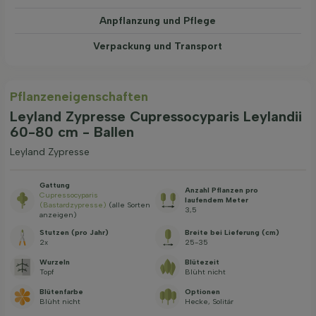
Anpflanzung und Pflege
Verpackung und Transport
Pflanzeneigenschaften
Leyland Zypresse Cupressocyparis Leylandii
60-80 cm - Ballen
Leyland Zypresse
Gattung
Anzahl Pflanzen pro
Cupressocyparis
laufendem Meter
(Bastardzypresse)
(alle Sorten
3,5
anzeigen)
Stutzen (pro Jahr)
Breite bei Lieferung (cm)
2x
25-35
Wurzeln
Blütezeit
Topf
Blüht nicht
Blütenfarbe
Optionen
Blüht nicht
Hecke, Solitär