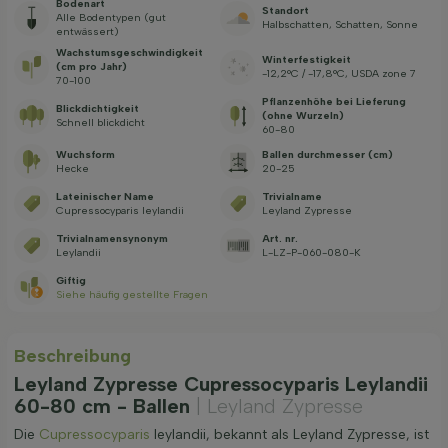
Bodenart
Standort
Alle Bodentypen (gut
Halbschatten, Schatten, Sonne
entwässert)
Wachstums­geschwindig­keit
Winterfestigkeit
(cm pro Jahr)
-12,2°C / -17,8°C, USDA zone 7
70-100
Pflanzenhöhe bei Lieferung
Blickdichtigkeit
(ohne Wurzeln)
Schnell blickdicht
60-80
Wuchsform
Ballen durchmesser (cm)
Hecke
20-25
Lateinischer Name
Trivialname
Cupressocyparis leylandii
Leyland Zypresse
Trivialnamensynonym
Art. nr.
Leylandii
L-LZ-P-060-080-K
Giftig
Siehe häufig gestellte Fragen
Beschreibung
Leyland Zypresse Cupressocyparis Leylandii
60-80 cm - Ballen
| Leyland Zypresse
Die
Cupressocyparis
leylandii, bekannt als Leyland Zypresse, ist