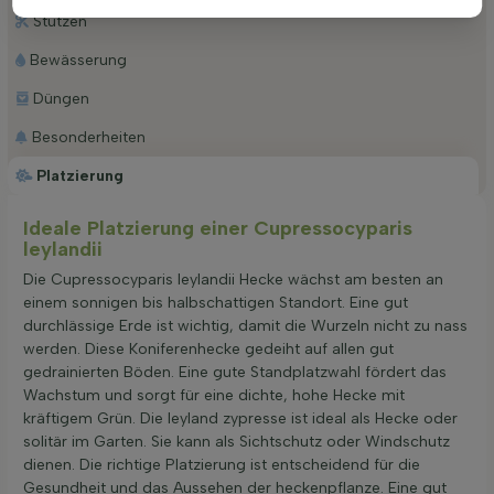
Stutzen
Bewässerung
Düngen
Besonderheiten
Platzierung
Ideale Platzierung einer Cupressocyparis
leylandii
Die Cupressocyparis leylandii Hecke wächst am besten an
einem sonnigen bis halbschattigen Standort. Eine gut
durchlässige Erde ist wichtig, damit die Wurzeln nicht zu nass
werden. Diese Koniferenhecke gedeiht auf allen gut
gedrainierten Böden. Eine gute Standplatzwahl fördert das
Wachstum und sorgt für eine dichte, hohe Hecke mit
kräftigem Grün. Die leyland zypresse ist ideal als Hecke oder
solitär im Garten. Sie kann als Sichtschutz oder Windschutz
dienen. Die richtige Platzierung ist entscheidend für die
Gesundheit und das Aussehen der heckenpflanze. Eine gut