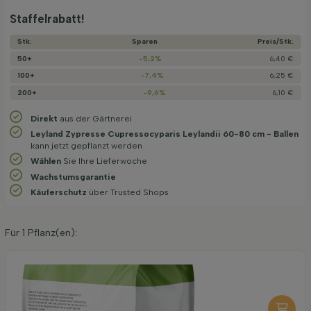
Staffelrabatt!
Stk.
Sparen
Preis/­Stk.
50+
-5,2%
6,40 €
100+
-7,4%
6,25 €
200+
-9,6%
6,10 €
Direkt
aus der Gärtnerei
Leyland Zypresse Cupressocyparis Leylandii 60-80 cm - Ballen
kann jetzt gepflanzt werden
Wählen
Sie Ihre Lieferwoche
Wachstums­garantie
Käuferschutz
über Trusted Shops
Für
1
Pflanz(en):
Organische Pflanzerde 40 l
6,95
pro stuk
-
+