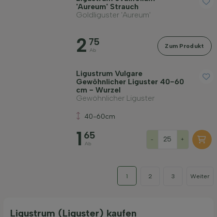
'Aureum' Strauch
Goldliguster 'Aureum'
2
75
Zum Produkt
Ab
Ligustrum Vulgare
Gewöhnlicher Liguster 40-60
cm - Wurzel
Gewöhnlicher Liguster
40-60cm
1
65
-
+
Ab
1
2
3
Weiter
Ligustrum (Liguster) kaufen