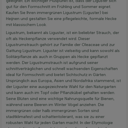
geeignet. Ein wichtiger Pluspunkt ist, dass der Liguster sich
gut für den Formschnitt im Frühling und Sommer eignet.
Kaufen Sie Ihren immergrünen Ligustrum (Liguster) bei
Heijnen und gestalten Sie eine pflegeleichte, formale Hecke
mit klassischem Look.
Ligustrum, bekannt als Liguster, ist ein beliebter Strauch, der
oft als Heckenpflanze verwendet wird. Dieser
Ligustrumstrauch gehört zur Familie der Oleaceae und zur
Gattung Ligustrum. Liguster ist vielseitig und kann sowohl als
Solitärpflanze als auch in Gruppen als Hecke gepflanzt
werden. Der Ligustrumstrauch ist aufgrund seiner
schnittverträglichen und schnell wachsenden Eigenschaften
ideal für Formschnitt und bietet Sichtschutz in Gärten.
Ursprünglich aus Europa, Asien und Nordafrika stammend, ist
der Liguster eine ausgezeichnete Wahl für den Naturgarten
und kann auch im Topf oder Pflanzkübel gehalten werden.
Seine Blüten sind eine wichtige Nahrungsquelle für Bienen,
während seine Beeren im Winter Vögel anziehen. Die
immergrünen oder halb immergrünen Sorten sind
stadtklimafest und schattentolerant, was sie zu einer
robusten Wahl für jeden Garten macht. In der Etymologie