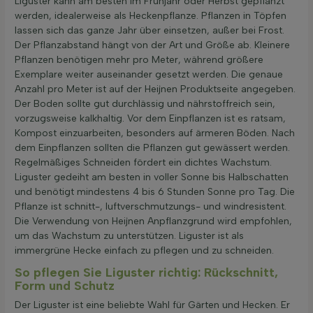
Liguster kann am besten im Frühjahr oder Herbst gepflanzt
werden, idealerweise als Heckenpflanze. Pflanzen in Töpfen
lassen sich das ganze Jahr über einsetzen, außer bei Frost.
Der Pflanzabstand hängt von der Art und Größe ab. Kleinere
Pflanzen benötigen mehr pro Meter, während größere
Exemplare weiter auseinander gesetzt werden. Die genaue
Anzahl pro Meter ist auf der Heijnen Produktseite angegeben.
Der Boden sollte gut durchlässig und nährstoffreich sein,
vorzugsweise kalkhaltig. Vor dem Einpflanzen ist es ratsam,
Kompost einzuarbeiten, besonders auf ärmeren Böden. Nach
dem Einpflanzen sollten die Pflanzen gut gewässert werden.
Regelmäßiges Schneiden fördert ein dichtes Wachstum.
Liguster gedeiht am besten in voller Sonne bis Halbschatten
und benötigt mindestens 4 bis 6 Stunden Sonne pro Tag. Die
Pflanze ist schnitt-, luftverschmutzungs- und windresistent.
Die Verwendung von Heijnen Anpflanzgrund wird empfohlen,
um das Wachstum zu unterstützen. Liguster ist als
immergrüne Hecke einfach zu pflegen und zu schneiden.
So pflegen Sie Liguster richtig: Rückschnitt,
Form und Schutz
Der Liguster ist eine beliebte Wahl für Gärten und Hecken. Er