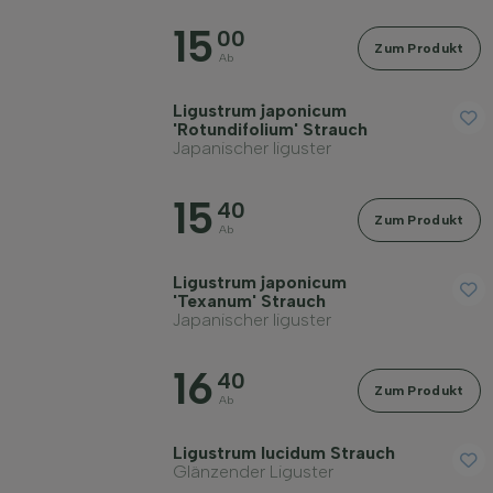
Maximale Höhe (cm)
15
00
Zum Produkt
Ab
Standort
Ligustrum japonicum
'Rotundifolium' Strauch
Japanischer liguster
Wuchsform
15
40
Zum Produkt
Ab
Anwendung
Ligustrum japonicum
'Texanum' Strauch
Blütezeit
Japanischer liguster
16
Blattfarbe
40
Zum Produkt
Ab
Preis
Ligustrum lucidum Strauch
Glänzender Liguster