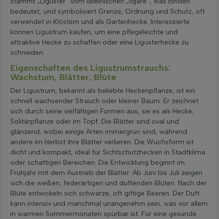
stammt „Liguster“ vom lateinischen „ligare“, was binden
bedeutet, und symbolisiert Grenze, Ordnung und Schutz, oft
verwendet in Klöstern und als Gartenhecke. Interessierte
können Ligustrum kaufen, um eine pflegeleichte und
attraktive Hecke zu schaffen oder eine Ligusterhecke zu
schneiden.
Eigenschaften des Ligustrumstrauchs:
Wachstum, Blätter, Blüte
Der Ligustrum, bekannt als beliebte Heckenpflanze, ist ein
schnell wachsender Strauch oder kleiner Baum. Er zeichnet
sich durch seine vielfältigen Formen aus, sei es als Hecke,
Solitärpflanze oder im Topf. Die Blätter sind oval und
glänzend, wobei einige Arten immergrün sind, während
andere im Herbst ihre Blätter verlieren. Die Wuchsform ist
dicht und kompakt, ideal für Sichtschutzhecken in Stadtklima
oder schattigen Bereichen. Die Entwicklung beginnt im
Frühjahr mit dem Austrieb der Blätter. Ab Juni bis Juli zeigen
sich die weißen, federartigen und duftenden Blüten. Nach der
Blüte entwickeln sich schwarze, oft giftige Beeren. Der Duft
kann intensiv und manchmal unangenehm sein, was vor allem
in warmen Sommermonaten spürbar ist. Für eine gesunde