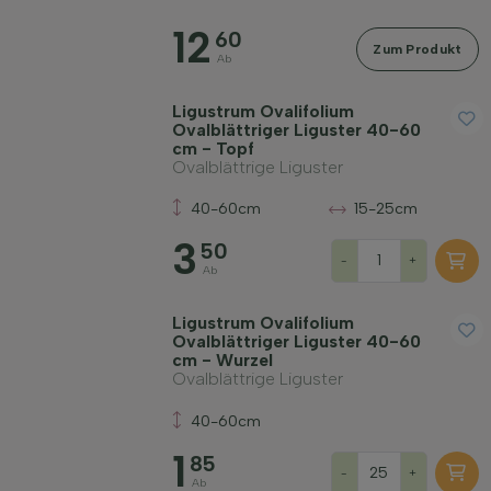
12
60
Zum Produkt
Ab
Widerstandsfähigkeit
Ligustrum Ovalifolium
Ovalblättriger Liguster 40-60
cm - Topf
Ovalblättrige Liguster
Duftend
40-60cm
15-25cm
3
Fruchttragend
50
-
+
Ab
Bodenart
Ligustrum Ovalifolium
Ovalblättriger Liguster 40-60
cm - Wurzel
Ovalblättrige Liguster
Wuchsform
40-60cm
Filter anwenden
1
85
-
+
Ab