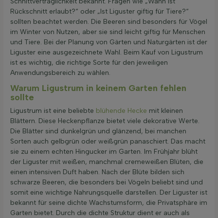
Schnittverträglichkeit bekannt. Fragen wie „Wann ist
Rückschnitt erlaubt?“ oder „Ist Liguster giftig für Tiere?“
sollten beachtet werden. Die Beeren sind besonders für Vögel
im Winter von Nutzen, aber sie sind leicht giftig für Menschen
und Tiere. Bei der Planung von Gärten und Naturgärten ist der
Liguster eine ausgezeichnete Wahl. Beim Kauf von Ligustrum
ist es wichtig, die richtige Sorte für den jeweiligen
Anwendungsbereich zu wählen.
Warum Ligustrum in keinem Garten fehlen
sollte
Ligustrum ist eine beliebte
blühende Hecke
mit kleinen
Blättern. Diese Heckenpflanze bietet viele dekorative Werte.
Die Blätter sind dunkelgrün und glänzend, bei manchen
Sorten auch gelbgrün oder weißgrün panaschiert. Das macht
sie zu einem echten Hingucker im Garten. Im Frühjahr blüht
der Liguster mit weißen, manchmal cremeweißen Blüten, die
einen intensiven Duft haben. Nach der Blüte bilden sich
schwarze Beeren, die besonders bei Vögeln beliebt sind und
somit eine wichtige Nahrungsquelle darstellen. Der Liguster ist
bekannt für seine dichte Wachstumsform, die Privatsphäre im
Garten bietet. Durch die dichte Struktur dient er auch als