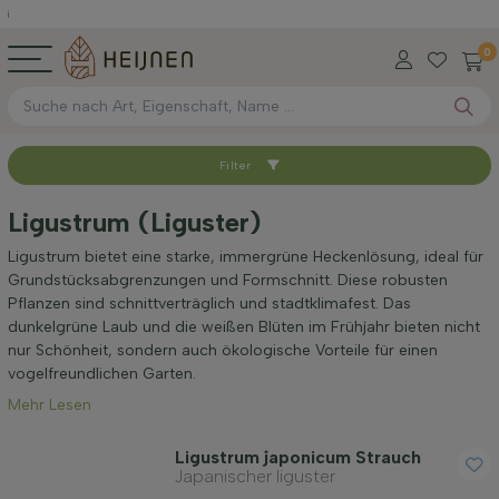
0
Filter
Sortieren nach
Ligustrum (Liguster)
Verfügbar
Ligustrum bietet eine starke, immergrüne Heckenlösung, ideal für
Grundstücksabgrenzungen und Formschnitt. Diese robusten
Pflanzen sind schnittverträglich und stadtklimafest. Das
Wurzel-Typ
dunkelgrüne Laub und die weißen Blüten im Frühjahr bieten nicht
nur Schönheit, sondern auch ökologische Vorteile für einen
vogelfreundlichen Garten.
Höhe bei Lieferung (cm)
Mehr Lesen
Breite bei Lieferung (cm)
Ligustrum japonicum Strauch
Japanischer liguster