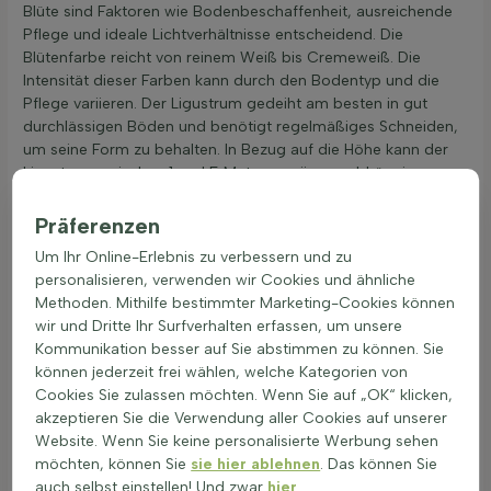
Blüte sind Faktoren wie Bodenbeschaffenheit, ausreichende
Pflege und ideale Lichtverhältnisse entscheidend. Die
Blütenfarbe reicht von reinem Weiß bis Cremeweiß. Die
Intensität dieser Farben kann durch den Bodentyp und die
Pflege variieren. Der Ligustrum gedeiht am besten in gut
durchlässigen Böden und benötigt regelmäßiges Schneiden,
um seine Form zu behalten. In Bezug auf die Höhe kann der
Ligustrum zwischen 1 und 5 Metern variieren, abhängig von
Art und Wachstumsbedingungen. Er ist schnittverträglich und
eignet sich gut für Gartengestaltungen, die pflegeleicht und
Präferenzen
anpassungsfähig sein sollen. Der Ligustrum ist eine häufig
Um Ihr Online-Erlebnis zu verbessern und zu
verwendete
Heckenpflanze
, die schnell wächst und gut zu
personalisieren, verwenden wir Cookies und ähnliche
schneiden ist.
Methoden. Mithilfe bestimmter Marketing-Cookies können
Der Ligustrum hat ovale bis spitze Blätter, die glänzen und in
wir und Dritte Ihr Surfverhalten erfassen, um unsere
verschiedenen Grüntönen vorkommen. Einige Sorten sind
Kommunikation besser auf Sie abstimmen zu können. Sie
panaschiert mit gelbgrünen oder weißgrünen Färbungen.
können jederzeit frei wählen, welche Kategorien von
Diese Pflanze ist an verschiedene Umweltfaktoren angepasst
Cookies Sie zulassen möchten. Wenn Sie auf „OK“ klicken,
und zeigt eine hohe Wind- sowie
akzeptieren Sie die Verwendung aller Cookies auf unserer
Luftverschmutzungsresistenz. Sie ist halbimmergrün oder
Website. Wenn Sie keine personalisierte Werbung sehen
immergrün, was von der Art abhängt. Im Winter können
möchten, können Sie
sie hier ablehnen
. Das können Sie
manche Arten ihr Laub abwerfen, doch viele bleiben grün,
auch selbst einstellen! Und zwar
hier
.