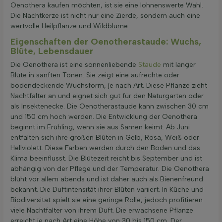
Oenothera kaufen möchten, ist sie eine lohnenswerte Wahl.
Die Nachtkerze ist nicht nur eine Zierde, sondern auch eine
wertvolle Heilpflanze und Wildblume.
Eigenschaften der Oenotherastaude: Wuchs,
Blüte, Lebensdauer
Die Oenothera ist eine sonnenliebende
Staude
mit langer
Blüte in sanften Tönen. Sie zeigt eine aufrechte oder
bodendeckende Wuchsform, je nach Art. Diese Pflanze zieht
Nachtfalter an und eignet sich gut für den Naturgarten oder
als Insektenecke. Die Oenotherastaude kann zwischen 30 cm
und 150 cm hoch werden. Die Entwicklung der Oenothera
beginnt im Frühling, wenn sie aus Samen keimt. Ab Juni
entfalten sich ihre großen Blüten in Gelb, Rosa, Weiß oder
Hellviolett. Diese Farben werden durch den Boden und das
Klima beeinflusst. Die Blütezeit reicht bis September und ist
abhängig von der Pflege und der Temperatur. Die Oenothera
blüht vor allem abends und ist daher auch als Bienenfreund
bekannt. Die Duftintensität ihrer Blüten variiert. In Küche und
Biodiversität spielt sie eine geringe Rolle, jedoch profitieren
viele Nachtfalter von ihrem Duft. Die erwachsene Pflanze
erreicht je nach Art eine Höhe von 30 bis 150 cm. Der