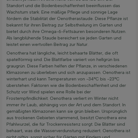
Standort und die Bodenbeschaffenheit beeinflussen das
Wachstum stark. Eine mäßige Pflege und sonnige Lage
fördern die Stabilität der Oenotherastaude. Diese Pflanze ist
bekannt für ihren Beitrag zur Selbstheilung im Garten und
bietet durch ihre Omega-6-Fettsäuren besonderen Nutzen.
Als langblühende Staude bereichert sie jeden Garten und
leistet einen wertvollen Beitrag zur Natur.
Oenothera hat längliche, leicht behaarte Blätter, die oft
spatelförmig sind. Die Blattfarbe variiert von hellgrün bis
graugrün. Diese Farben helfen der Pflanze, in verschiedenen
Klimazonen zu überleben und sich anzupassen. Oenothera ist
winterhart und kann Temperaturen von -34°C bis -23°C
überstehen. Faktoren wie die Bodenbeschaffenheit und der
Schutz vor Wind spielen eine Rolle bei der
Frostempfindlichkeit. Oenothera verliert im Winter nicht
immer ihr Laub, abhängig von der Art und dem Standort. In
gemäßigten Klimazonen kann sie grün bleiben. Ursprünglich
aus trockenen Gebieten stammend, besitzt Oenothera eine
Pfahlwurzel, die für Trockenresistenz sorgt. Die Blätter sind
behaart, was die Wasserverdunstung reduziert. Oenothera ist
nicht giftig, somit sicher für Gärten mit Kindern und