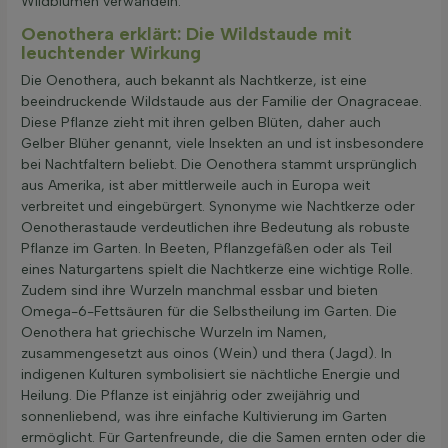
Wildblumen verwandeln.
Oenothera erklärt: Die Wildstaude mit
leuchtender Wirkung
Die Oenothera, auch bekannt als Nachtkerze, ist eine
beeindruckende Wildstaude aus der Familie der Onagraceae.
Diese Pflanze zieht mit ihren gelben Blüten, daher auch
Gelber Blüher genannt, viele Insekten an und ist insbesondere
bei Nachtfaltern beliebt. Die Oenothera stammt ursprünglich
aus Amerika, ist aber mittlerweile auch in Europa weit
verbreitet und eingebürgert. Synonyme wie Nachtkerze oder
Oenotherastaude verdeutlichen ihre Bedeutung als robuste
Pflanze im Garten. In Beeten, Pflanzgefäßen oder als Teil
eines Naturgartens spielt die Nachtkerze eine wichtige Rolle.
Zudem sind ihre Wurzeln manchmal essbar und bieten
Omega-6-Fettsäuren für die Selbstheilung im Garten. Die
Oenothera hat griechische Wurzeln im Namen,
zusammengesetzt aus oinos (Wein) und thera (Jagd). In
indigenen Kulturen symbolisiert sie nächtliche Energie und
Heilung. Die Pflanze ist einjährig oder zweijährig und
sonnenliebend, was ihre einfache Kultivierung im Garten
ermöglicht. Für Gartenfreunde, die die Samen ernten oder die