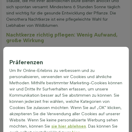
Staude, die mit ihrer abendlichen Blüte Bienen anlockt und
sich spontan versamt. Mindestens 6 Stunden Sonne täglich
sind wichtig für die gesunde Entwicklung der Pflanze. Die
Oenothera Nachtkerze ist eine pflegeleichte Wahl für
Liebhaber von Wildblumen.
Nachtkerze richtig pflegen: Wenig Aufwand,
große Wirkung
Nachtkerze, bekannt für ihre leuchtenden Blüten, ist eine
pflegeleichte Pflanze. Um ihre Schönheit optimal zur Geltung
zu bringen, sind einige einfache Pflegeschritte notwendig.
Präferenzen
Hier sind Tipps für die richtige Pflege der Oenothera:
Um Ihr Online-Erlebnis zu verbessern und zu
Regelmäßige Bewässerung ist wichtig, besonders
personalisieren, verwenden wir Cookies und ähnliche
während der Blütezeit Juni–September. Der Boden sollte
Methoden. Mithilfe bestimmter Marketing-Cookies können
jedoch nicht zu feucht sein.
wir und Dritte Ihr Surfverhalten erfassen, um unsere
Der richtige Zeitpunkt zum Schneiden ist nach der Blüte.
Kommunikation besser auf Sie abstimmen zu können. Sie
Dies fördert neues Wachstum und verlängert die
können jederzeit frei wählen, welche Kategorien von
Blütezeit.
Cookies Sie zulassen möchten. Wenn Sie auf „OK“ klicken,
Eine gelegentliche Düngung im Frühjahr kann das
akzeptieren Sie die Verwendung aller Cookies auf unserer
Wachstum unterstützen.
Website. Wenn Sie keine personalisierte Werbung sehen
Die Pflanze benötigt volle Sonne und einen gut
möchten, können Sie
sie hier ablehnen
. Das können Sie
durchlässigen Boden. Zu viel Schatten kann das