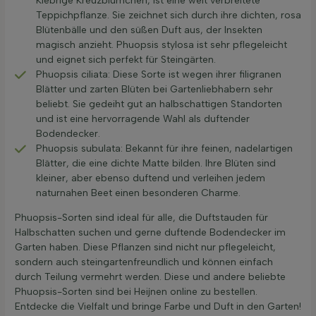
Klebrige Kreuzblümchen, ist eine weit verbreitete
Teppichpflanze. Sie zeichnet sich durch ihre dichten, rosa
Blütenbälle und den süßen Duft aus, der Insekten
magisch anzieht. Phuopsis stylosa ist sehr pflegeleicht
und eignet sich perfekt für Steingärten.
Phuopsis ciliata: Diese Sorte ist wegen ihrer filigranen
Blätter und zarten Blüten bei Gartenliebhabern sehr
beliebt. Sie gedeiht gut an halbschattigen Standorten
und ist eine hervorragende Wahl als duftender
Bodendecker.
Phuopsis subulata: Bekannt für ihre feinen, nadelartigen
Blätter, die eine dichte Matte bilden. Ihre Blüten sind
kleiner, aber ebenso duftend und verleihen jedem
naturnahen Beet einen besonderen Charme.
Phuopsis-Sorten sind ideal für alle, die Duftstauden für
Halbschatten suchen und gerne duftende Bodendecker im
Garten haben. Diese Pflanzen sind nicht nur pflegeleicht,
sondern auch steingartenfreundlich und können einfach
durch Teilung vermehrt werden. Diese und andere beliebte
Phuopsis-Sorten sind bei Heijnen online zu bestellen.
Entdecke die Vielfalt und bringe Farbe und Duft in den Garten!