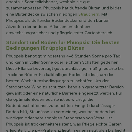
ebenfalls Sonnenliebhaber, weshalb sie gut
zusammenpassen. Phuopsis hat duftende Blüten und bildet
eine Blütendecke zwischen niedrigen
Sträuchern
. Mit
Phuopsis als duftender Bodendecker und den bunten
Akzenten der anderen Pflanzen entsteht ein
abwechslungsreicher und pflegeleichter Gartenbereich.
Standort und Boden für Phuopsis: Die besten
Bedingungen für üppige Blüten
Phuopsis benötigt mindestens 4-6 Stunden Sonne pro Tag
und kann in voller Sonne oder leichtem Schatten gedeihen.
Diese Pflanze bevorzugt gut durchlässige, mäßig feuchte bis
trockene Böden. Ein kalkhaltiger Boden ist ideal, um die
besten Wachstumsbedingungen zu schaffen. Um den
Standort vor Wind zu schützen, kann ein geschützter Bereich
gewählt oder eine natürliche Barriere eingesetzt werden. Für
die optimale Bodenfeuchte ist es wichtig, die
Bodenbeschaffenheit zu beachten. Ein gut durchlässiger
Boden hilft, Staunässe zu vermeiden, was besonders bei
windigen oder sehr sonnigen Standorten von Vorteil ist.
Phuopsis ist trockenheitsresistent, was Pflegeleichte Gärten
erleichtert. Die pH-Präferenz liegt in einem neutralen bis leicht