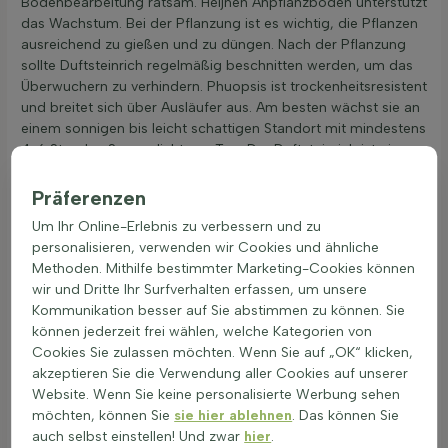
Bodenbearbeitung ratsam. Heijnen Anpflanzboden unterstützt
das Wachstum. Bei der Pflanzung ist es wichtig, die Pflanzen
ausreichend zu gießen und zu düngen. Nach der Pflanzung
sollte Duftsteinrich regelmäßig beschnitten werden, um das
Überwuchern zu verhindern. Phuopsis ist trockenheitsresistent
und breitet sich über Ausläufer aus. Am besten wächst sie an
einem sonnigen bis leicht schattigen Standort mit mindestens
4-6 Stunden Sonnenlicht pro Tag. Der Duftsteinrich ist eine
ausgezeichnete Wahl für einen duftenden Bodendecker, der
sich durch dauerhafte Blüte und niedrigen Pflegeaufwand
Präferenzen
auszeichnet.
Um Ihr Online-Erlebnis zu verbessern und zu
Pflege und Rückschnitt der Kreuzblume – ein
personalisieren, verwenden wir Cookies und ähnliche
praktischer Leitfaden
Methoden. Mithilfe bestimmter Marketing-Cookies können
wir und Dritte Ihr Surfverhalten erfassen, um unsere
Die Phuopsis, auch bekannt als Duftsteinrich, ist eine
Kommunikation besser auf Sie abstimmen zu können. Sie
mehrjährige Pflanze, die sich hervorragend als Bodendecker
können jederzeit frei wählen, welche Kategorien von
eignet. Diese robuste Pflanze ist winterhart und verbreitet sich
Cookies Sie zulassen möchten. Wenn Sie auf „OK“ klicken,
schnell, was sie ideal für Naturgärten und Beetränder macht.
akzeptieren Sie die Verwendung aller Cookies auf unserer
Für eine gesunde und attraktive Pflanze sind regelmäßige
Website. Wenn Sie keine personalisierte Werbung sehen
Pflege und Wartung wichtig.
möchten, können Sie
sie hier ablehnen
. Das können Sie
Standort: Sonnig bis halbschattig; bevorzugt gut
auch selbst einstellen! Und zwar
hier
.
durchlässigen, kalkhaltigen Boden.