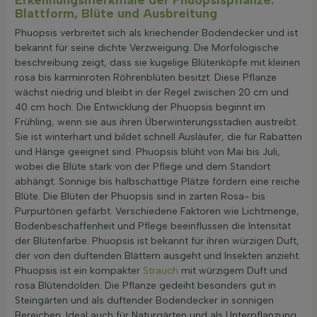
Blattform, Blüte und Ausbreitung
Phuopsis verbreitet sich als kriechender Bodendecker und ist
bekannt für seine dichte Verzweigung. Die Morfologische
beschreibung zeigt, dass sie kugelige Blütenköpfe mit kleinen
rosa bis karminroten Röhrenblüten besitzt. Diese Pflanze
wächst niedrig und bleibt in der Regel zwischen 20 cm und
40 cm hoch. Die Entwicklung der Phuopsis beginnt im
Frühling, wenn sie aus ihren Überwinterungsstadien austreibt.
Sie ist winterhart und bildet schnell Ausläufer, die für Rabatten
und Hänge geeignet sind. Phuopsis blüht von Mai bis Juli,
wobei die Blüte stark von der Pflege und dem Standort
abhängt. Sonnige bis halbschattige Plätze fördern eine reiche
Blüte. Die Blüten der Phuopsis sind in zarten Rosa- bis
Purpurtönen gefärbt. Verschiedene Faktoren wie Lichtmenge,
Bodenbeschaffenheit und Pflege beeinflussen die Intensität
der Blütenfarbe. Phuopsis ist bekannt für ihren würzigen Duft,
der von den duftenden Blättern ausgeht und Insekten anzieht.
Phuopsis ist ein kompakter
Strauch
mit würzigem Duft und
rosa Blütendolden. Die Pflanze gedeiht besonders gut in
Steingärten und als duftender Bodendecker in sonnigen
Bereichen. Ideal auch für Naturgärten und als Unterpflanzung