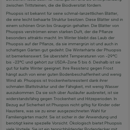
zwischen Trittsteinen, die die Biodiversität fördern.
Phuopsis ist bekannt für seine schmal-lanzettlichen Blätter,
die eine leicht behaarte Struktur besitzen. Diese Blätter sind in
einem schönen Grün bis Graugrün gehalten. Die Blätter von
Phuopsis verströmen einen starken Duft, der die Pflanze
besonders attraktiv macht. Im Winter bleibt das Laub der
Phuopsis auf der Pflanze, da sie immergrün ist und auch in
schattigen Gärten gut gedeiht. Die Winterhärte der Phuopsis
ist bemerkenswert. Sie übersteht Temperaturen von -29°C
bis -23°C und gehört zur USDA-Zone 5 bis 6. Deshalb ist sie
gut für kalte Winter geeignet. Ihre Resistenz gegen Frost
hängt auch von einer guten Bodenbeschaffenheit und wenig
Wind ab. Phuopsis ist trockenheitsresistent dank ihrer
schmalen Blattstruktur und der Fähigkeit, mit wenig Wasser
auszukommen. Da sie sich über Ausläufer ausbreitet, ist sie
widerstandsfähig gegen Trockenheit und Hitzeperioden. In
Bezug auf Sicherheit ist Phuopsis nicht giftig für Kinder oder
Haustiere, was sie zu einer ausgezeichneten Wahl für
Familiengärten macht. Sie ist sicher in der Anwendung und
benötigt keine spezielle Vorsicht. Ökologisch bietet Phuopsis
viele Vorteile. Sie ist ein teppichbildender Bodendecker mit