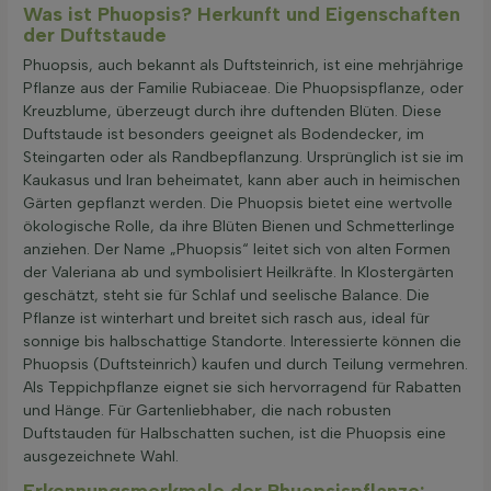
Was ist Phuopsis? Herkunft und Eigenschaften
der Duftstaude
Phuopsis, auch bekannt als Duftsteinrich, ist eine mehrjährige
Pflanze aus der Familie Rubiaceae. Die Phuopsispflanze, oder
Kreuzblume, überzeugt durch ihre duftenden Blüten. Diese
Duftstaude ist besonders geeignet als Bodendecker, im
Steingarten oder als Randbepflanzung. Ursprünglich ist sie im
Kaukasus und Iran beheimatet, kann aber auch in heimischen
Gärten gepflanzt werden. Die Phuopsis bietet eine wertvolle
ökologische Rolle, da ihre Blüten Bienen und Schmetterlinge
anziehen. Der Name „Phuopsis“ leitet sich von alten Formen
der Valeriana ab und symbolisiert Heilkräfte. In Klostergärten
geschätzt, steht sie für Schlaf und seelische Balance. Die
Pflanze ist winterhart und breitet sich rasch aus, ideal für
sonnige bis halbschattige Standorte. Interessierte können die
Phuopsis (Duftsteinrich) kaufen und durch Teilung vermehren.
Als Teppichpflanze eignet sie sich hervorragend für Rabatten
und Hänge. Für Gartenliebhaber, die nach robusten
Duftstauden für Halbschatten suchen, ist die Phuopsis eine
ausgezeichnete Wahl.
Erkennungsmerkmale der Phuopsispflanze: