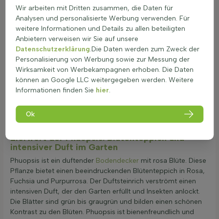
Wir arbeiten mit Dritten zusammen, die Daten für
Rückschnitt: Schneiden Sie die Pflanze nach der Blüte,
Analysen und personalisierte Werbung verwenden. Für
um die Form zu erhalten. Verwenden Sie eine scharfe
weitere Informationen und Details zu allen beteiligten
Gartenschere.
Anbietern verweisen wir Sie auf unsere
Bewässerung: Regelmäßig gießen, besonders während
Datenschutzerklärung
.Die Daten werden zum Zweck der
der Blütezeit von Mai bis Juli; vermeiden Sie Staunässe.
Personalisierung von Werbung sowie zur Messung der
Düngung: Einmal pro Jahr im Frühjahr mit einem
Wirksamkeit von Werbekampagnen erhoben. Die Daten
ausgewogenen Dünger.
können an Google LLC weitergegeben werden. Weitere
Winterbeschirmung: In der Regel keine zusätzliche
Informationen finden Sie
hier
.
Schutzmaßnahme nötig, da sie winterhart ist.
Verpflanzen: Optimal im Frühjahr oder Herbst; nach dem
Verpflanzen gut wässern.
Ok
Teilen nicht zutreffend für diese Gattung.
Zierwert der Phuopsis: Blütenteppich und
intensiver Duft im Garten
Phuopsis ist ein duftender
Bodendecker
mit rosa Blüte. Diese
Pflanze bietet einen beeindruckenden Blütenteppich in Rosa,
Fuchsia und Purpurrosa. Der Duftsteinrich verströmt einen
intensiven Duft, der den Garten erfüllt und Insekten anlockt.
Die Blätter sind grün bis graugrün und bilden einen schönen
Kontrast zu den Blüten. Phuopsis ist bienenfreundlich und