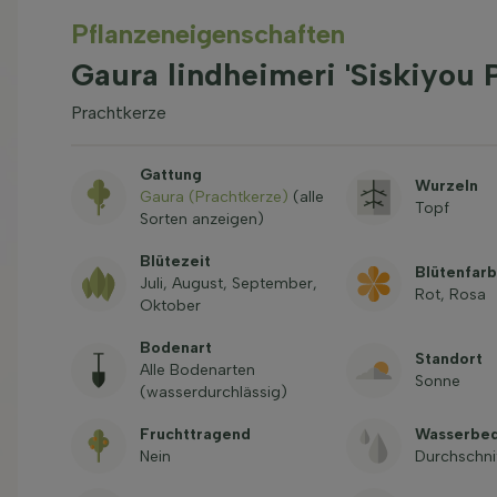
Pflanzeneigenschaften
Gaura lindheimeri 'Siskiyou 
Prachtkerze
Gattung
Wurzeln
Gaura (Prachtkerze)
(alle
Topf
Sorten anzeigen)
Blütezeit
Blütenfar
Juli, August, September,
Rot, Rosa
Oktober
Bodenart
Standort
Alle Bodenarten
Sonne
(wasserdurchlässig)
Fruchttragend
Wasserbed
Nein
Durchschni