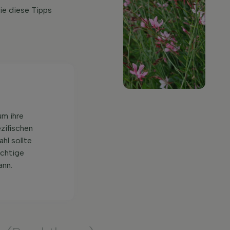
ie diese Tipps
um ihre
zifischen
hl sollte
ichtige
ann.