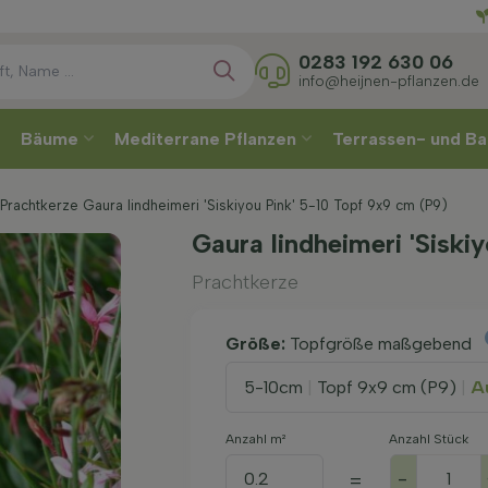
Direkt
Wä
0283 192 630 06
info@heijnen-pflanzen.de
Bäume
Mediterrane Pflanzen
Terrassen- und Ba
Prachtkerze Gaura lindheimeri 'Siskiyou Pink' 5-10 Topf 9x9 cm (P9)
Gaura lindheimeri 'Siski
Prachtkerze
Größe:
Topfgröße maßgebend
5-10cm
|
Topf 9x9 cm (P9)
|
Au
Anzahl m²
Anzahl Stück
-
=