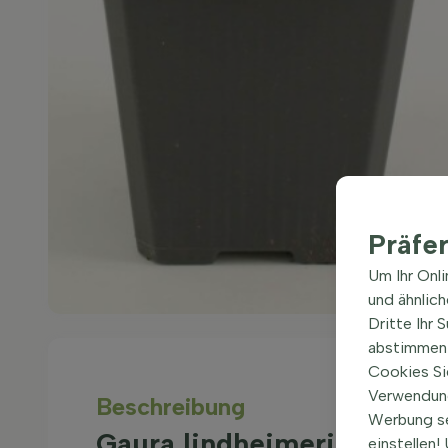
Präfe
Um Ihr Onl
und ähnlic
Dritte Ihr 
abstimmen 
Cookies Si
Verwendung
Beschreibung
Werbung s
Gaura lindheimeri 'Siskiy
einstellen