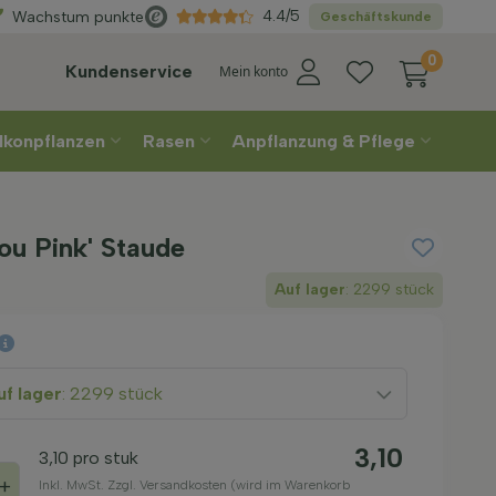
hlen
Sie Ihre Lieferwoche
4.4/5
Wachstum punkte
Geschäftskunde
0
Kundenservice
Mein konto
lkonpflanzen
Rasen
Anpflanzung & Pflege
you Pink' Staude
Auf lager
: 2299 stück
f lager
: 2299 stück
3,10
3,10
pro stuk
+
Inkl. MwSt. Zzgl. Versandkosten (wird im Warenkorb