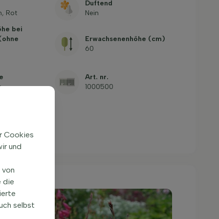
Duftend
n, Rot
Nein
öhe bei
 (ohne
Erwachsenenhöhe (cm)
60
e
Art. nr.
e
1000500
ir Cookies
ir und
n von
 die
ierte
uch selbst