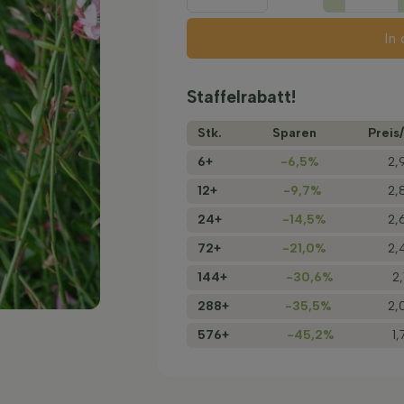
In
Staffelrabatt!
Stk.
Sparen
Preis/
6+
-6,5%
2,
12+
-9,7%
2,
24+
-14,5%
2,
72+
-21,0%
2,
144+
-30,6%
2
288+
-35,5%
2,
576+
-45,2%
1