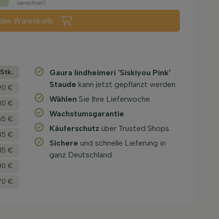
berechnet)
 den Warenkorb
­Stk.
Gaura lindheimeri 'Siskiyou Pink'
Staude
kann jetzt gepflanzt werden
90 €
Wählen
Sie Ihre Lieferwoche
80 €
Wachstums­garantie
65 €
Käuferschutz
über Trusted Shops
45 €
Sichere
und schnelle Lieferung in
,15 €
ganz Deutschland
00 €
,70 €