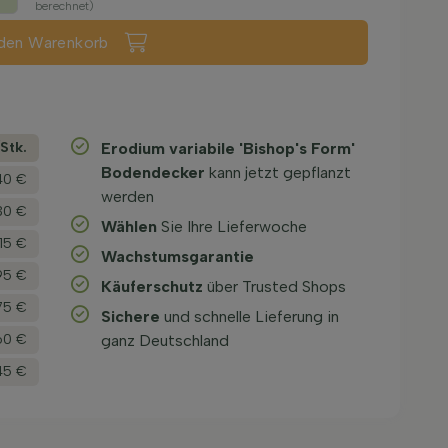
berechnet)
 den Warenkorb
­Stk.
Erodium variabile 'Bishop's Form'
Bodendecker
kann jetzt gepflanzt
40 €
werden
30 €
Wählen
Sie Ihre Lieferwoche
,15 €
Wachstums­garantie
95 €
Käuferschutz
über Trusted Shops
75 €
Sichere
und schnelle Lieferung in
60 €
ganz Deutschland
45 €