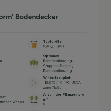
 Form' Bodendecker
Topfgröße
9x9 cm (P9)
Optionen
be
Randbepflanzung,
Gruppenpflanzung,
Randbepflanzung
Winterfestigkeit
-15,0°C / -9,4°C, USDA
zone 7b/8a
Anzahl der Pflanzen pro
arf
m²
ttliches Wasser
9