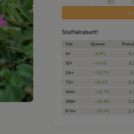
In
Staffelrabatt!
Stk.
Sparen
Preis/
6+
-6,8%
3,
12+
-9,6%
3,
24+
-13,7%
3
72+
-19,2%
2,
144+
-24,7%
2,
288+
-28,8%
2,
576+
-32,9%
2,