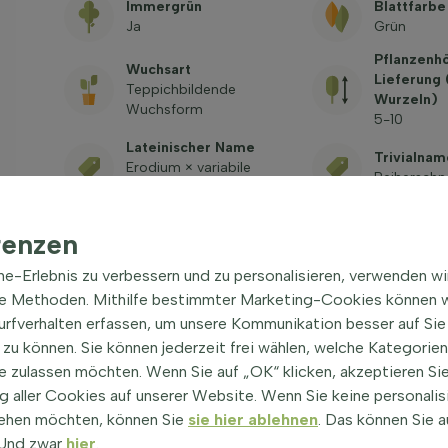
Immergrün
Blattfarbe
Ja
Grün
Pflanzenh
Wuchsart
Lieferung
Teppichbildende
Wurzeln)
Wuchsform
5-10
Lateinischer Name
Trivialnam
Erodium × variabile
Reiherschn
'Bishop's Form'
Giftig
renzen
Siehe häufig gestellte
Fragen
ine-Erlebnis zu verbessern und zu personalisieren, verwenden w
he Methoden. Mithilfe bestimmter Marketing-Cookies können w
Surfverhalten erfassen, um unsere Kommunikation besser auf Sie
zu können. Sie können jederzeit frei wählen, welche Kategorie
e zulassen möchten. Wenn Sie auf „OK“ klicken, akzeptieren Sie
 aller Cookies auf unserer Website. Wenn Sie keine personalis
ehen möchten, können Sie
sie hier ablehnen
. Das können Sie a
's Form' Bodendecker
|
! Und zwar
hier
.