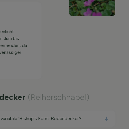
enlicht
n Juni bis
 vermeiden, da
verlässiger
endecker
(Reiherschnabel)
 variabile 'Bishop's Form' Bodendecker?