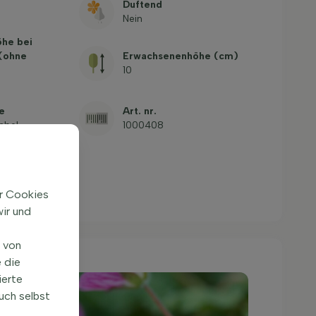
Duftend
Nein
öhe bei
 (ohne
Erwachsenenhöhe (cm)
10
e
Art. nr.
abel
1000408
ir Cookies
ir und
n von
 die
ierte
uch selbst