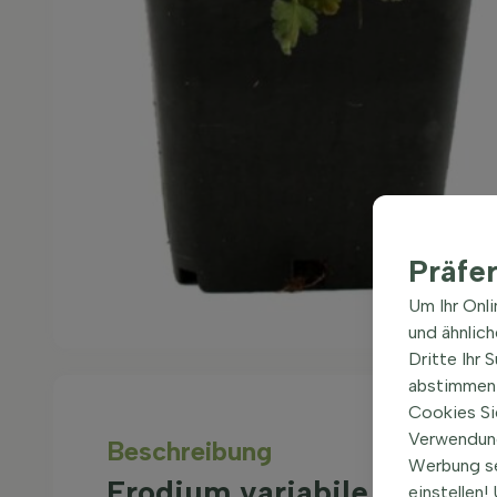
Präfe
Um Ihr Onl
und ähnlic
Dritte Ihr 
abstimmen 
Cookies Si
Verwendung
Beschreibung
Werbung s
Erodium variabile 'Bishop
einstellen