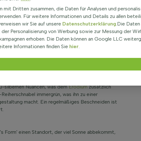
n mit Dritten zusammen, die Daten für Analysen und personalis
rwenden. Für weitere Informationen und Details zu allen beteil
 variabile 'Bishop's Form', ist eine entzückende,
verweisen wir Sie auf unsere
Datenschutzerklärung
.Die Daten
staltungen, Gruppen- und Grenzbepflanzungen eignet.
der Personalisierung von Werbung sowie zur Messung der Wi
e von nur ungefähr 10 cm ist diese Sorte ideal, um
kampagnen erhoben. Die Daten können an Google LLC weiter
e attraktiven rosa Blüten erscheinen von Juni bis
itere Informationen finden Sie
hier
.
äre in jeden Außenbereich.
flegeleichte und robuste Natur bekannt. Die Pflanze
 gut durchlässig sind. Die Blätter zeigen sich das
rau-silbernen Nuancen, was dem
Erodium
zusätzlich
en-Reiherschnabel immergrün, was ihn zu einer
gestaltung macht. Ein regelmäßiges Beschneiden ist
t.
p's Form' einen Standort, der viel Sonne abbekommt,