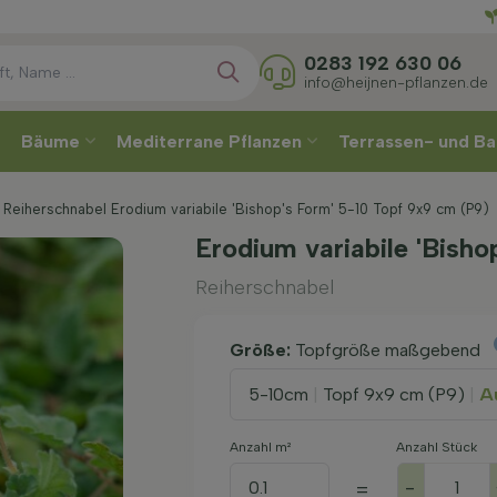
Direkt
0283 192 630 06
info@heijnen-pflanzen.de
Bäume
Mediterrane Pflanzen
Terrassen- und Ba
Reiherschnabel Erodium variabile 'Bishop's Form' 5-10 Topf 9x9 cm (P9)
Erodium variabile 'Bish
Reiherschnabel
Größe:
Topfgröße maßgebend
5-10cm
|
Topf 9x9 cm (P9)
|
Au
Anzahl m²
Anzahl Stück
-
=