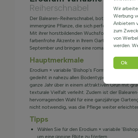
Reiherschnabel
Wir arbeite
Werbung ve
Der Balearen-Reiherschnabel, botanisch Erodium ×
Anbietern 
immergrüne Pflanze, die sich perfekt für Beetge
zum Zweck 
Mit ihrer horstbildenden Wuchsform und einer Höh
von Werbe
farbenfrohe Akzente in Ihrem Garten zu setzen. Di
werden. We
September und bringen eine romantische Atmosph
Hauptmerkmale
Ok
Erodium × variabile 'Bishop's Form' ist für ihre p
gedeiht in nahezu allen Bodentypen, solange diese
ganze Jahr über in einem attraktiven Grün mit g
texturale Vielfalt verleiht. Zudem ist der Balear
hervorragenden Wahl für eine ganzjährige Garten
nicht notwendig, was die Pflege weiter erleichter
Tipps
Wählen Sie für den Erodium × variabile 'Bisho
um eine üppige Blüte zu fördern.