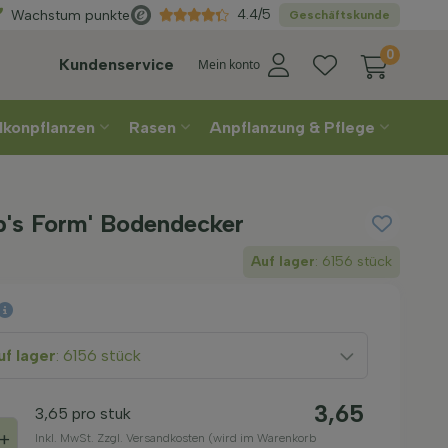
Wählen
Sie Ihre Lieferwoche
4.4/5
Wachstum punkte
Geschäftskunde
0
Kundenservice
Mein konto
lkonpflanzen
Rasen
Anpflanzung & Pflege
op's Form' Bodendecker
Auf lager
: 6156 stück
f lager
: 6156 stück
3,65
3,65
pro stuk
+
Inkl. MwSt. Zzgl. Versandkosten (wird im Warenkorb