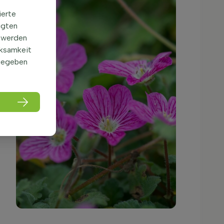
ierte
igten
 werden
rksamkeit
gegeben