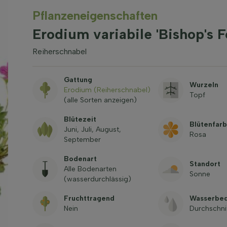
Pflanzeneigenschaften
Erodium variabile 'Bishop's
Reiherschnabel
Gattung
Wurzeln
Erodium (Reiherschnabel)
Topf
(alle Sorten anzeigen)
Blütezeit
Blütenfar
Juni, Juli, August,
Rosa
September
Bodenart
Standort
Alle Bodenarten
Sonne
(wasserdurchlässig)
Fruchttragend
Wasserbed
Nein
Durchschni