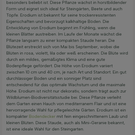
besonders beliebt ist. Diese Pflanze wächst in horstbildender
Form und eignet sich ideal für Steingärten, Beete und auch
Töpfe. Erodium ist bekannt für seine trockenresistenten
Eigenschaften und bevorzugt kalkhaltige Böden. Die
Entwicklung von Erodium beginnt im Frühling, wenn die
kleinen Blätter austreiben. Im Laufe der Monate wächst die
Pflanze langsam zu einer kompakten Staude heran. Die
Blütezeit erstreckt sich von Mai bis September, wobei die
Blüten in rosa, violett, lila oder weiß erscheinen. Die Blüte wird
durch ein mildes, gemäßigtes Klima und eine gute
Bodenpflege gefördert. Die Höhe von Erodium variiert
zwischen 10 cm und 40 cm, je nach Art und Standort. Ein gut
durchlässiger Boden und ein sonniger Platz sind
entscheidend für das optimale Wachstum und die maximale
Höhe. Erodium ist nicht nur dekorativ, sondern trägt auch zur
Wildblumen‑Biodiversitätsstudie bei. Diese Pflanze verleiht
dem Garten einen Hauch von mediterranem Flair und ist eine
hervorragende Wahl für pflegeleichte Gärten. Erodium ist ein
kompakter
Bodendecker
mit fein eingeschnittenem Laub und
kleinen Blüten. Diese Staude, auch als Mini-Geranie bekannt,
ist eine ideale Wahl für den Steingarten.