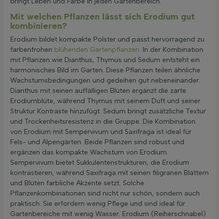
bringt Leben und Farbe in jeden Gartenbereich.
Mit welchen Pflanzen lässt sich Erodium gut
kombinieren?
Erodium bildet kompakte Polster und passt hervorragend zu
farbenfrohen
blühenden Gartenpflanzen
. In der Kombination
mit Pflanzen wie Dianthus, Thymus und Sedum entsteht ein
harmonisches Bild im Garten. Diese Pflanzen teilen ähnliche
Wachstumsbedingungen und gedeihen gut nebeneinander.
Dianthus mit seinen auffälligen Blüten ergänzt die zarte
Erodiumblüte, während Thymus mit seinem Duft und seiner
Struktur Kontraste hinzufügt. Sedum bringt zusätzliche Textur
und Trockenheitsresistenz in die Gruppe. Die Kombination
von Erodium mit Sempervivum und Saxifraga ist ideal für
Fels- und Alpengärten. Beide Pflanzen sind robust und
ergänzen das kompakte Wachstum von Erodium.
Sempervivum bietet Sukkulentenstrukturen, die Erodium
kontrastieren, während Saxifraga mit seinen filigranen Blättern
und Blüten farbliche Akzente setzt. Solche
Pflanzenkombinationen sind nicht nur schön, sondern auch
praktisch. Sie erfordern wenig Pflege und sind ideal für
Gartenbereiche mit wenig Wasser. Erodium (Reiherschnabel)