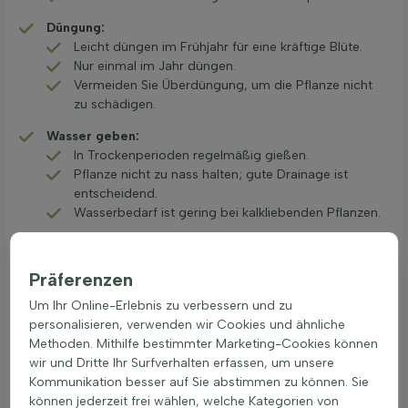
Düngung:
Leicht düngen im Frühjahr für eine kräftige Blüte.
Nur einmal im Jahr düngen.
Vermeiden Sie Überdüngung, um die Pflanze nicht
zu schädigen.
Wasser geben:
In Trockenperioden regelmäßig gießen.
Pflanze nicht zu nass halten; gute Drainage ist
entscheidend.
Wasserbedarf ist gering bei kalkliebenden Pflanzen.
Teilen:
Im Frühjahr oder Herbst teilen, um die Pflanze zu
Präferenzen
verjüngen.
Jede 2-3 Jahre teilen, um den Wachstum zu
Um Ihr Online-Erlebnis zu verbessern und zu
unterstützen.
personalisieren, verwenden wir Cookies und ähnliche
Methoden. Mithilfe bestimmter Marketing-Cookies können
Winterschutz:
wir und Dritte Ihr Surfverhalten erfassen, um unsere
In milden Regionen keine spezielle Abdeckung
Kommunikation besser auf Sie abstimmen zu können. Sie
notwendig.
können jederzeit frei wählen, welche Kategorien von