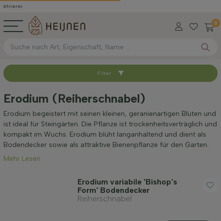
0
Filter
Sortieren nach
Erodium (Reiherschnabel)
Verfügbar
Erodium begeistert mit seinen kleinen, geranienartigen Blüten und
ist ideal für Steingärten. Die Pflanze ist trockenheitsverträglich und
kompakt im Wuchs. Erodium blüht langanhaltend und dient als
Höhe bei Lieferung (cm)
Bodendecker sowie als attraktive Bienenpflanze für den Garten.
Mehr Lesen
Anwendung
Erodium variabile 'Bishop's
Form' Bodendecker
Reiherschnabel
Blütezeit