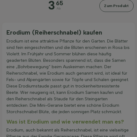
3
65
Zum Produkt
Preis
Ab
Erodium (Reiherschnabel) kaufen
Erodium ist eine attraktive Pflanze für den Garten. Die Blätter
sind fein eingeschnitten und die Blüten erscheinen in Rosa bis
Filter anwenden
Violett. Im Frühjahr und Sommer blühen diese häufig
geaderten Blüten. Besonders spannend ist, dass die Samen
eine „Bohrbewegung“ beim Auskeimen machen. Der
Reiherschnabel, wie Erodium auch genannt wird, ist ideal für
Fels- und Alpengärten sowie für Töpfe und Schalen geeignet.
Diese Erodiumstaude passt gut in trockenheitsresistente
Beete. Wer neugierig ist, kann Erodium Samen kaufen und
den Reiherschnabel als Staude für den Steingarten
entdecken. Die Mini-Geranie bietet eine schöne Erodium
Storchschnabel Blüte, die jeden sonnigen Platz schmückt.
Was ist Erodium und wie verwendet man es?
Erodium, auch bekannt als Reiherschnabel, ist eine vielseitige
Pflanze aus der Familie Geraniaceae. Diese Pflanze wird oft