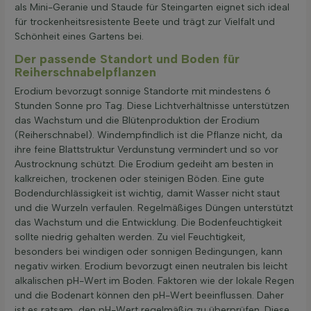
als Mini-Geranie und Staude für Steingarten eignet sich ideal
für trockenheitsresistente Beete und trägt zur Vielfalt und
Schönheit eines Gartens bei.
Der passende Standort und Boden für
Reiherschnabelpflanzen
Erodium bevorzugt sonnige Standorte mit mindestens 6
Stunden Sonne pro Tag. Diese Lichtverhältnisse unterstützen
das Wachstum und die Blütenproduktion der Erodium
(Reiherschnabel). Windempfindlich ist die Pflanze nicht, da
ihre feine Blattstruktur Verdunstung vermindert und so vor
Austrocknung schützt. Die Erodium gedeiht am besten in
kalkreichen, trockenen oder steinigen Böden. Eine gute
Bodendurchlässigkeit ist wichtig, damit Wasser nicht staut
und die Wurzeln verfaulen. Regelmäßiges Düngen unterstützt
das Wachstum und die Entwicklung. Die Bodenfeuchtigkeit
sollte niedrig gehalten werden. Zu viel Feuchtigkeit,
besonders bei windigen oder sonnigen Bedingungen, kann
negativ wirken. Erodium bevorzugt einen neutralen bis leicht
alkalischen pH-Wert im Boden. Faktoren wie der lokale Regen
und die Bodenart können den pH-Wert beeinflussen. Daher
ist es ratsam, den pH-Wert regelmäßig zu überprüfen. Diese