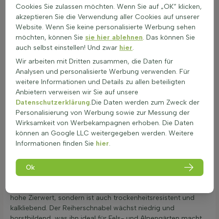
In kälteren Gebieten leichten Winterschutz bieten.
Cookies Sie zulassen möchten. Wenn Sie auf „OK“ klicken,
akzeptieren Sie die Verwendung aller Cookies auf unserer
Umpflanzen:
Website. Wenn Sie keine personalisierte Werbung sehen
Im Frühjahr oder Herbst umpflanzen.
möchten, können Sie
sie hier ablehnen
. Das können Sie
Gut wässern nach dem Verpflanzen, um den
auch selbst einstellen! Und zwar
hier
.
Wurzeln zu helfen.
Achten Sie auf Bodenqualität und
Wir arbeiten mit Dritten zusammen, die Daten für
Sonneneinstrahlung.
Analysen und personalisierte Werbung verwenden. Für
weitere Informationen und Details zu allen beteiligten
Der Erodium ist eine sichere Wahl für Gärten mit Kindern und
Anbietern verweisen wir Sie auf unsere
Haustieren, da er nicht giftig ist. Mit der richtigen Pflege kann
Datenschutzerklärung
.Die Daten werden zum Zweck der
diese Pflanze jahrelang Freude bereiten.
Personalisierung von Werbung sowie zur Messung der
Feine Blüten und zierliches Laub als Zierwert
Wirksamkeit von Werbekampagnen erhoben. Die Daten
können an Google LLC weitergegeben werden. Weitere
Erodium ist bekannt für seine zarten und geranienartigen
Informationen finden Sie
hier
.
Blüten, die in Rosa, Violett, Lila und Weiß blühen. Die Blätter
dieser Pflanze sind frischgrün bis hellgrün und bieten eine
zierliche und feine Struktur in jedem Garten. Erodium bildet
Ok
kompakte Polster und ist hervorragend als
Steingartenpflanze
. Diese niedrige Staude hat nicht nur eine
hohe Zierwert, sondern ist auch trockenheitsresistent und
kalkliebend. Der Reiherschnabel wächst niedrig und
horstbildend, was ihn ideal für Fels- und Alpengärten macht.