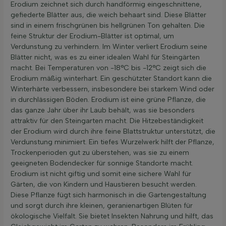
Erodium zeichnet sich durch handförmig eingeschnittene,
gefiederte Blätter aus, die weich behaart sind. Diese Blätter
sind in einem frischgrünen bis hellgrünen Ton gehalten. Die
feine Struktur der Erodium-Blätter ist optimal, um
Verdunstung zu verhindern. Im Winter verliert Erodium seine
Blätter nicht, was es zu einer idealen Wahl für Steingärten
macht. Bei Temperaturen von -18°C bis -12°C zeigt sich die
Erodium mäßig winterhart. Ein geschützter Standort kann die
Winterhärte verbessern, insbesondere bei starkem Wind oder
in durchlässigen Böden. Erodium ist eine grüne Pflanze, die
das ganze Jahr über ihr Laub behält, was sie besonders
attraktiv für den Steingarten macht. Die Hitzebeständigkeit
der Erodium wird durch ihre feine Blattstruktur unterstützt, die
Verdunstung minimiert. Ein tiefes Wurzelwerk hilft der Pflanze,
Trockenperioden gut zu überstehen, was sie zu einem
geeigneten Bodendecker für sonnige Standorte macht.
Erodium ist nicht giftig und somit eine sichere Wahl für
Gärten, die von Kindern und Haustieren besucht werden.
Diese Pflanze fügt sich harmonisch in die Gartengestaltung
und sorgt durch ihre kleinen, geranienartigen Blüten für
ökologische Vielfalt. Sie bietet Insekten Nahrung und hilft, das