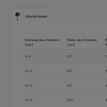
Hochstamm
Umfang des Stamms
Höhe des Stamms
P
(cm)
(cm)
W
6-8
120
10-12
180
12-14
180
14-16
200