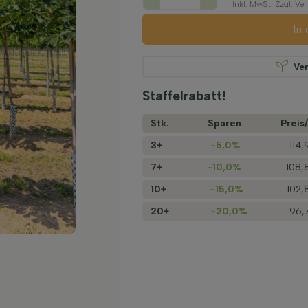
Inkl. MwSt. Zzgl. V
In
Ve
Staffelrabatt!
Stk.
Sparen
Preis/
3+
-5,0%
114
7+
-10,0%
108,
10+
-15,0%
102,
20+
-20,0%
96,