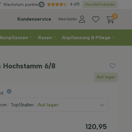
n
Sie Ihre Lieferwoche
4.4/5
Wachstum punkte
Geschäftskunde
0
Kundenservice
Mein konto
lkonpflanzen
Rasen
Anpflanzung & Pflege
m Hochstamm 6/8
Auf lager
nd
0cm
|
Topf/ballen
|
Auf lager
120,95
k