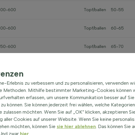
500-600
Topf/ballen
50-55
500-600
Topf/ballen
60-65
550-600
Topf/ballen
65-70
renzen
ine-Erlebnis zu verbessern und zu personalisieren, verwenden w
he Methoden. Mithilfe bestimmter Marketing-Cookies können w
Surfverhalten erfassen, um unsere Kommunikation besser auf Sie
zu können. Sie können jederzeit frei wählen, welche Kategorie
Baum­eigen­schaften
e zulassen möchten. Wenn Sie auf „OK“ klicken, akzeptieren Sie
Aesculus hippocastanum Ho
 aller Cookies auf unserer Website. Wenn Sie keine personalis
ehen möchten, können Sie
sie hier ablehnen
. Das können Sie a
Roßkastanie
! Und zwar
hier
.