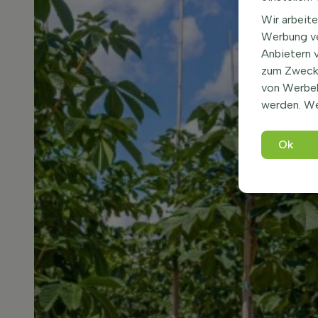
Wir arbeite
Werbung ve
Anbietern 
zum Zweck 
von Werbe
werden. We
Ok