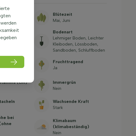
ierte
Blütezeit
igten
Mai, Juni
 werden
rksamkeit
Bodenart
gegeben
Großer Garten,
Lehmiger Boden, Leichter
 Parks,
Kleiboden, Lössboden,
h, Sportplatz
Sandboden, Schluffboden
igkeit
Fruchttragend
-20,6°C, USDA
Ja
Stamms (cm)
Immergrün
Nein
tacheln
Wachsende Kraft
Stark
öhe bei
Klimabaum
 (ohne
(klimabeständig)
Nein