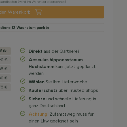
ersandkosten (wird im Warenkorb berechnet)
 den Warenkorb
rdiene
12
Wachstum punkte
­Stk.
Direkt
aus der Gärtnerei
Aesculus hippocastanum
,90 €
Hochstamm
kann jetzt gepflanzt
85 €
werden
80 €
Wählen
Sie Ihre Lieferwoche
75 €
Käuferschutz
über Trusted Shops
Sichere
und schnelle Lieferung in
ganz Deutschland
Achtung!
Zufahrtsweg muss für
einen Lkw geeignet sein