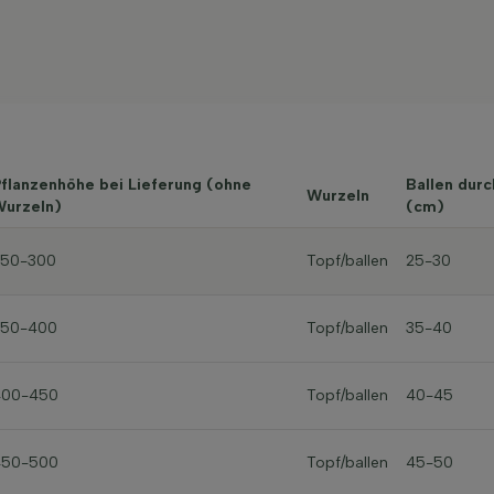
flanzenhöhe bei Lieferung (ohne
Ballen dur
Wurzeln
urzeln)
(cm)
250-300
Topf/ballen
25-30
350-400
Topf/ballen
35-40
400-450
Topf/ballen
40-45
450-500
Topf/ballen
45-50