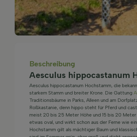
Beschreibung
Aesculus hippocastanum
Aesculus hippocastanum Hochstamm, die bekannte
starkem Stamm und breiter Krone. Die Gattung
A
Traditionsbäume in Parks, Alleen und am Dorfpl
Roßkastanie, denn hippo steht für Pferd und cas
meist 20 bis 25 Meter Höhe und 15 bis 20 Meter B
etwas oval, und wirkt schon aus der Ferne wie e
Hochstamm gilt als mächtiger Baum und klassisch
sind im Sommer grün, eher groß und dicht angeordn