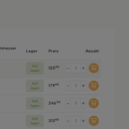
chmesser
Lager
Preis
Anzahl
Auf
-
+
95
120
lager
Auf
-
+
95
179
lager
Auf
-
+
95
246
lager
Auf
-
+
95
313
lager