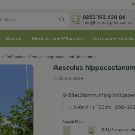
Direkt
Wähle
0283 192 630 06
info@heijnen-pflanzen.de
Bäume
Mediterrane Pflanzen
Terrassen- und Ba
Roßkastanie Aesculus hippocastanum Hochstamm
Aesculus hippocastanu
Roßkastanie
Größe:
Stammumfang maßgebe
6-8cm
|
120cm
|
250-30
Anzahl Stück
120,95
pro stu
-
+