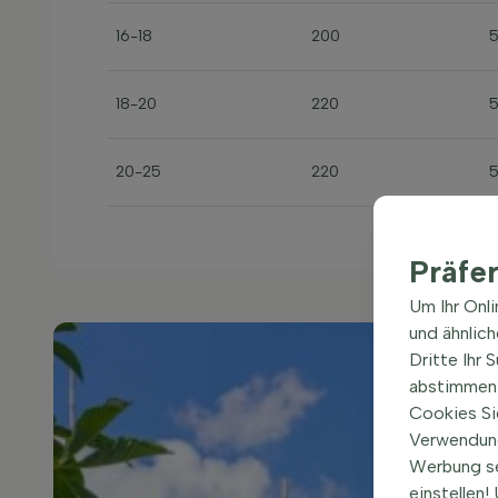
16-18
200
18-20
220
20-25
220
Präfe
Um Ihr Onl
und ähnlic
Dritte Ihr 
abstimmen 
Cookies Si
Verwendung
Werbung s
einstellen