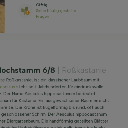
Giftig
Siehe häufig gestellte
Fragen
 Hochstamm 6/8
| Roßkastanie
 Roßkastanie, ist ein klassischer Laubbaum mit
esculus
steht seit Jahrhunderten für eindrucksvolle
atz. Der Name Aesculus hippocastanum bedeutet
tanum für Kastanie. Ein ausgewachsener Baum erreicht
reite. Die Krone ist kugelförmig bis rund, oft auch
in geschlossener Schirm. Der Aesculus hippocastanum
er Biergartenbaum. Die handförmig geteilten Blätter
et. Im Herbst färben sie sich gelb, braun bis leicht