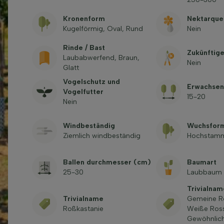
Kronenform
Nektarque
Kugelförmig, Oval, Rund
Nein
Rinde / Bast
Zukünftig
Laubabwerfend, Braun,
Nein
Glatt
Vogelschutz und
Erwachsen
Vogelfutter
15-20
Nein
Windbeständig
Wuchsfor
Ziemlich windbeständig
Hochstam
Ballen durchmesser (cm)
Baumart
25-30
Laubbaum
Trivialna
Trivialname
Gemeine Ro
Roßkastanie
Weiße Ross
Gewöhnlich