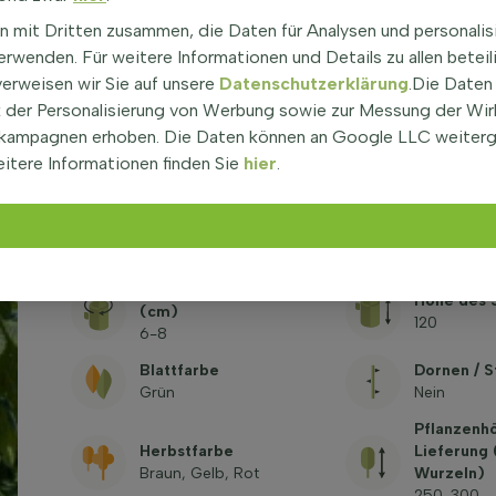
n mit Dritten zusammen, die Daten für Analysen und personalis
Gattung
Wurzeln
rwenden. Für weitere Informationen und Details zu allen beteil
Aesculus (Rosskastanie)
Topf/ballen
verweisen wir Sie auf unsere
Datenschutzerklärung
.Die Daten
(alle Sorten anzeigen)
der Personalisierung von Werbung sowie zur Messung der Wi
Optionen
kampagnen erhoben. Die Daten können an Google LLC weiter
Blütenfarbe
Golfplatz, 
Weiß
Alleebaum,
itere Informationen finden Sie
hier
.
Quadratisc
Winterfest
Standort
-23,3°C / 
Halbschatten, Sonne
zone 6a
Umfang des Stamms
Höhe des 
(cm)
120
6-8
Blattfarbe
Dornen / S
Grün
Nein
Pflanzenh
Herbstfarbe
Lieferung
Braun, Gelb, Rot
Wurzeln)
250-300