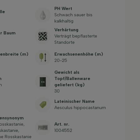
PH Wert
lle
Schwach sauer bis
kalkhaltig
Verhärtung
er Baum
Verträgt bepflasterte
Standorte
enbreite (m)
Erwachsenenhöhe (m)
20-25
Gewicht als
m
Topf/Ballenware
m
geliefert (kg)
30
Lateinischer Name
Aesculus hippocastanum
mensynonym
sskastanie,
Art. nr.
kastanie,
1004552
e Rosskastanie