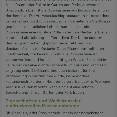
Allee-Baum oder Solitär in Gärten und Parks verwendet.
Ursprünglich kommt die Rosskastanie aus Europa, Asien und
Nordamerika. Die Art Aesculus hippocastanum ist besonders
verbreitet und wird oft in städtischen Gebieten als Stadtbaum
gepflanzt. In natürlichen Lebensräumen spielt die
Rosskastanie eine wichtige Rolle, indem sie Nektar für Bienen
bietet und als Nahrung für Tiere dient. Der Name stammt aus
dem Altgriechischen, „hippos“ bedeutet Pferd und
„kastanon“ steht für Kastanie. Diese Bäume symbolisieren
Fruchtbarkeit, Stärke und Schutz. Die Rosskastanie ist
laubabwerfend und hat einen kräftigen Wuchs. Sie bildet im
Laufe der Zeit eine dichte Kronenstruktur aus und kann sehr
langlebig sein. Die Bäume sind auch bekannt für ihre
Verwendung in der Naturheilkunde, insbesondere
Kastanienextrakt, der in Heilcremes verarbeitet wird. Wer eine
Aesculus kaufen möchte, kann sich auf eine schöne
Bereicherung für den Garten oder Park freuen.
Eigenschaften und Wachstum der
eindrucksvollen Kastanienbäume
Die Aesculus, oder Rosskastanie, ist ein beeindruckender