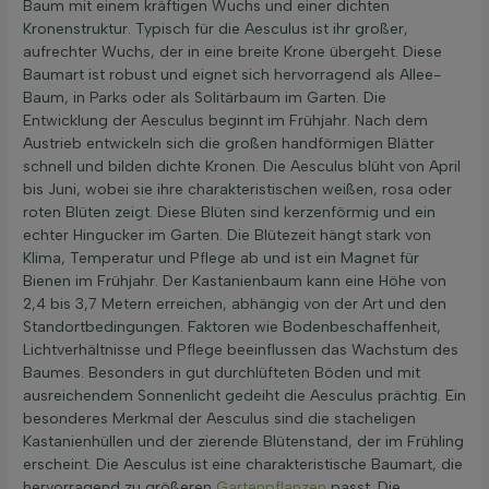
Baum mit einem kräftigen Wuchs und einer dichten
Kronenstruktur. Typisch für die Aesculus ist ihr großer,
aufrechter Wuchs, der in eine breite Krone übergeht. Diese
Baumart ist robust und eignet sich hervorragend als Allee-
Baum, in Parks oder als Solitärbaum im Garten. Die
Entwicklung der Aesculus beginnt im Frühjahr. Nach dem
Austrieb entwickeln sich die großen handförmigen Blätter
schnell und bilden dichte Kronen. Die Aesculus blüht von April
bis Juni, wobei sie ihre charakteristischen weißen, rosa oder
roten Blüten zeigt. Diese Blüten sind kerzenförmig und ein
echter Hingucker im Garten. Die Blütezeit hängt stark von
Klima, Temperatur und Pflege ab und ist ein Magnet für
Bienen im Frühjahr. Der Kastanienbaum kann eine Höhe von
2,4 bis 3,7 Metern erreichen, abhängig von der Art und den
Standortbedingungen. Faktoren wie Bodenbeschaffenheit,
Lichtverhältnisse und Pflege beeinflussen das Wachstum des
Baumes. Besonders in gut durchlüfteten Böden und mit
ausreichendem Sonnenlicht gedeiht die Aesculus prächtig. Ein
besonderes Merkmal der Aesculus sind die stacheligen
Kastanienhüllen und der zierende Blütenstand, der im Frühling
erscheint. Die Aesculus ist eine charakteristische Baumart, die
hervorragend zu größeren
Gartenpflanzen
passt. Die