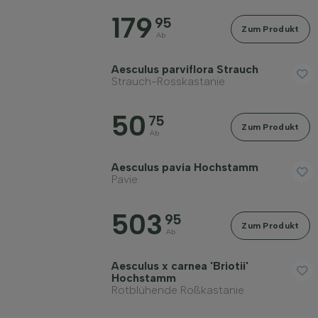
179
95
Zum Produkt
Ab
Aesculus parviflora Strauch
Widerstandsfähigkeit
Strauch-Rosskastanie
50
75
Fruchttragend
Zum Produkt
Ab
Aesculus pavia Hochstamm
Herbstfarbe
Pavie
Rinde/Bast
503
95
Zum Produkt
Ab
Erwachsene Höhe in Metern
Aesculus x carnea 'Briotii'
Hochstamm
Rotblühende Roßkastanie
Erwachsene Breite in Metern