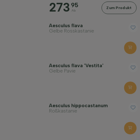
273
95
Zum Produkt
Ab
Bodenart
Aesculus flava
Gelbe Rosskastanie
Kronenform
Verhärtung
Aesculus flava 'Vestita'
Gelbe Pavie
Wuchsform
Filter anwenden
Aesculus hippocastanum
Roßkastanie