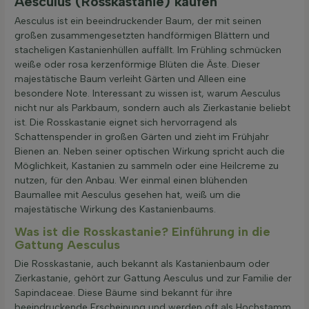
Aesculus (Rosskastanie) kaufen
Aesculus ist ein beeindruckender Baum, der mit seinen
großen zusammengesetzten handförmigen Blättern und
stacheligen Kastanienhüllen auffällt. Im Frühling schmücken
weiße oder rosa kerzenförmige Blüten die Äste. Dieser
majestätische Baum verleiht Gärten und Alleen eine
besondere Note. Interessant zu wissen ist, warum Aesculus
nicht nur als Parkbaum, sondern auch als Zierkastanie beliebt
ist. Die Rosskastanie eignet sich hervorragend als
Schattenspender in großen Gärten und zieht im Frühjahr
Bienen an. Neben seiner optischen Wirkung spricht auch die
Möglichkeit, Kastanien zu sammeln oder eine Heilcreme zu
nutzen, für den Anbau. Wer einmal einen blühenden
Baumallee mit Aesculus gesehen hat, weiß um die
majestätische Wirkung des Kastanienbaums.
Was ist die Rosskastanie? Einführung in die
Gattung Aesculus
Die Rosskastanie, auch bekannt als Kastanienbaum oder
Zierkastanie, gehört zur Gattung Aesculus und zur Familie der
Sapindaceae. Diese Bäume sind bekannt für ihre
beeindruckende Erscheinung und werden oft als Hochstamm,