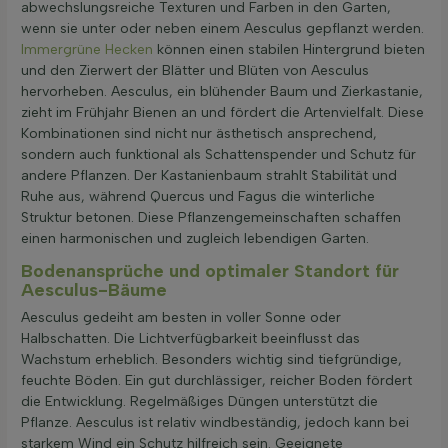
abwechslungsreiche Texturen und Farben in den Garten,
wenn sie unter oder neben einem Aesculus gepflanzt werden.
Immergrüne Hecken
können einen stabilen Hintergrund bieten
und den Zierwert der Blätter und Blüten von Aesculus
hervorheben. Aesculus, ein blühender Baum und Zierkastanie,
zieht im Frühjahr Bienen an und fördert die Artenvielfalt. Diese
Kombinationen sind nicht nur ästhetisch ansprechend,
sondern auch funktional als Schattenspender und Schutz für
andere Pflanzen. Der Kastanienbaum strahlt Stabilität und
Ruhe aus, während Quercus und Fagus die winterliche
Struktur betonen. Diese Pflanzengemeinschaften schaffen
einen harmonischen und zugleich lebendigen Garten.
Bodenansprüche und optimaler Standort für
Aesculus-Bäume
Aesculus gedeiht am besten in voller Sonne oder
Halbschatten. Die Lichtverfügbarkeit beeinflusst das
Wachstum erheblich. Besonders wichtig sind tiefgründige,
feuchte Böden. Ein gut durchlässiger, reicher Boden fördert
die Entwicklung. Regelmäßiges Düngen unterstützt die
Pflanze. Aesculus ist relativ windbeständig, jedoch kann bei
starkem Wind ein Schutz hilfreich sein. Geeignete