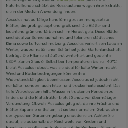
Naturheilkunde schätzt die Rosskastanie wegen ihrer Extrakte,
die in der Medizin Anwendung finden.
Aesculus hat auffällige handförmig zusammengesetzte
Blätter, die grob gelappt und groß sind. Die Blätter sind
leuchtend grün und färben sich im Herbst gelb. Diese Blätter
sind ideal zur Sonnenaufnahme und tolerieren städtisches
Klima sowie Luftverschmutzung. Aesculus verliert sein Laub im
Winter, was zur natürlichen Schönheit jeder Gartenlandschaft
beiträgt. Die Pflanze ist äußerst winterhart und gedeiht in
USDA-Zonen 3 bis 6. Selbst bei Temperaturen bis zu -40°C
bleibt Aesculus robust, was sie ideal für kalte Winter macht.
Wind und Bodenbedingungen können ihre
Widerstandsfähigkeit beeinflussen. Aesculus ist jedoch nicht
nur kälte- sondern auch hitze- und trockenheitsresistent. Das
tiefe Wurzelsystem hilft, Wasser in trockenen Perioden zu
finden, und die Blattstruktur bietet Schutz vor übermäßiger
Verdunstung. Obwohl Aesculus giftig ist, da ihre Früchte und
Blätter Saponine enthalten, ist sie bei normalem Gebrauch in
der typischen Gartenumgebung unbedenklich. Achten Sie
darauf, sie außerhalb der Reichweite von Kindern und
Haustieren zu pflanzen. In Bezug auf die Biodiversität bietet