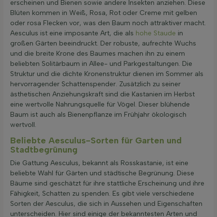
erscheinen und Bienen sowie andere Insekten anziehen. Diese
Blüten kommen in Weiß, Rosa, Rot oder Creme mit gelben
oder rosa Flecken vor, was den Baum noch attraktiver macht.
Aesculus ist eine imposante Art, die als
hohe Staude
in
großen Gärten beeindruckt. Der robuste, aufrechte Wuchs
und die breite Krone des Baumes machen ihn zu einem
beliebten Solitärbaum in Allee- und Parkgestaltungen. Die
Struktur und die dichte Kronenstruktur dienen im Sommer als
hervorragender Schattenspender. Zusätzlich zu seiner
ästhetischen Anziehungskraft sind die Kastanien im Herbst
eine wertvolle Nahrungsquelle für Vögel. Dieser blühende
Baum ist auch als Bienenpflanze im Frühjahr ökologisch
wertvoll.
Beliebte Aesculus-Sorten für Garten und
Stadtbegrünung
Die Gattung Aesculus, bekannt als Rosskastanie, ist eine
beliebte Wahl für Gärten und städtische Begrünung. Diese
Bäume sind geschätzt für ihre stattliche Erscheinung und ihre
Fähigkeit, Schatten zu spenden. Es gibt viele verschiedene
Sorten der Aesculus, die sich in Aussehen und Eigenschaften
unterscheiden. Hier sind einige der bekanntesten Arten und