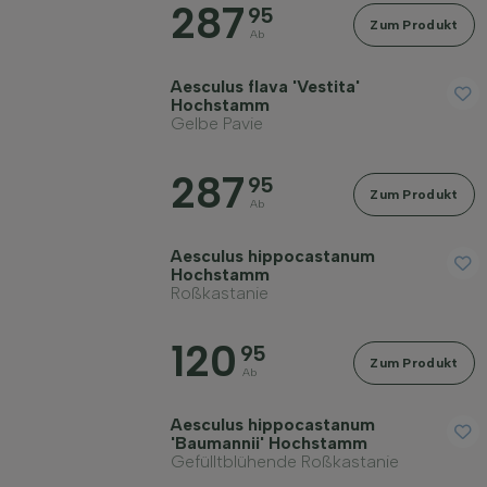
287
95
Zum Produkt
Ab
Aesculus flava 'Vestita'
Hochstamm
Standort
Gelbe Pavie
287
Anwendung
95
Zum Produkt
Ab
Blütenfarbe
Aesculus hippocastanum
Hochstamm
Roßkastanie
Blütezeit
120
95
Zum Produkt
Ab
Blattfarbe
Aesculus hippocastanum
'Baumannii' Hochstamm
Preis
Gefülltblühende Roßkastanie