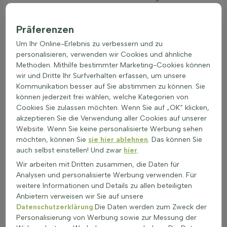
Schutzmaßnahmen sind das Pflanzen in Gruppen oder die
Unterstützung durch andere Bäume. Die Bodenfeuchtigkeit ist
Präferenzen
entscheidend für die Aesculus, insbesondere bei warmen
Bedingungen. Gut durchlässige Böden verhindern Staunässe
Um Ihr Online-Erlebnis zu verbessern und zu
und fördern die Wurzeln. Der ideale pH-Wert für Aesculus
personalisieren, verwenden wir Cookies und ähnliche
liegt zwischen leicht sauer und neutral. Die Anpassung an das
Methoden. Mithilfe bestimmter Marketing-Cookies können
städtische Klima und Luftverschmutzung ist ein Vorteil für
wir und Dritte Ihr Surfverhalten erfassen, um unsere
diese Art. Die große Blätter ermöglichen eine hohe
Kommunikation besser auf Sie abstimmen zu können. Sie
Sonnenaufnahme, was die Pflanze robust macht. Für
können jederzeit frei wählen, welche Kategorien von
Gartenliebhaber sind Zierkastanien eine schöne Bereicherung.
Cookies Sie zulassen möchten. Wenn Sie auf „OK“ klicken,
Bei der Auswahl des Standorts sollte berücksichtigt werden,
akzeptieren Sie die Verwendung aller Cookies auf unserer
dass Aesculus besonders in Baumalleen als Schattenbaum
Website. Wenn Sie keine personalisierte Werbung sehen
beliebt ist. So gedeiht die Aesculus (Rosskastanie) prächtig
möchten, können Sie
sie hier ablehnen
. Das können Sie
und bietet mit ihrer beeindruckenden Erscheinung einen
auch selbst einstellen! Und zwar
hier
.
schönen Anblick. Kastanie pflanzen und Kastanien sammeln
Wir arbeiten mit Dritten zusammen, die Daten für
sind beliebte Aktivitäten im Garten.
Analysen und personalisierte Werbung verwenden. Für
Pflanzanleitung für junge Kastanien – richtig
weitere Informationen und Details zu allen beteiligten
gepflanzt, stark gewachsen
Anbietern verweisen wir Sie auf unsere
Datenschutzerklärung
.Die Daten werden zum Zweck der
Aesculus wird am besten im späten Herbst oder frühen
Personalisierung von Werbung sowie zur Messung der
Frühjahr gepflanzt. Die Pflanzung mit nackter Wurzel oder