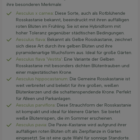
ihre besonderen Merkmale:
Aesculus x carnea
: Diese Sorte, auch als Rotblühende
Rosskastanie bekannt, beeindruckt mit ihren auffälligen
roten Blüten im Frühling. Sie ist eine Hybridform mit
hoher Toleranz gegenüber städtischen Bedingungen.
Aesculus flava
: Bekannt als Gelbe Rosskastanie, zeichnet
sich diese Art durch ihre gelben Blüten und ihre
pyramidenartige Wuchsform aus. Ideal für große Gärten.
Aesculus flava 'Vestita'
: Eine Variante der Gelben
Rosskastanie mit besonders dichten Blütentrauben und
einer majestätischen Krone.
Aesculus hippocastanum
: Die Gemeine Rosskastanie ist
weit verbreitet und beliebt für ihre großen, weißen
Blütenkerzen und die schattenspendende Krone. Perfekt
für Alleen und Parkanlagen.
Aesculus parviflora
: Diese Strauchform der Rosskastanie
ist kompakt und ideal für kleinere Gärten. Sie bietet
weiße Blütenrispen, die im Sommer erscheinen.
Aesculus pavia
: Die Pavie-Kastanie wird aufgrund ihrer
auffälligen roten Blüten oft als Zierpflanze in Gärten
eingesetzt. Sie ist eine gute Wahl für sonnige Standorte.