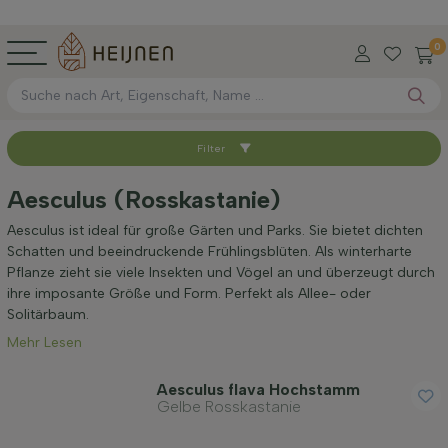
0
Filter
Sortieren nach
Aesculus (Rosskastanie)
Verfügbar
Aesculus ist ideal für große Gärten und Parks. Sie bietet dichten
Schatten und beeindruckende Frühlingsblüten. Als winterharte
Pflanze zieht sie viele Insekten und Vögel an und überzeugt durch
Wurzel-Typ
ihre imposante Größe und Form. Perfekt als Allee- oder
Solitärbaum.
Mehr Lesen
Höhe bei Lieferung (cm)
Aesculus flava Hochstamm
Gelbe Rosskastanie
Umfang des Stamms (cm)