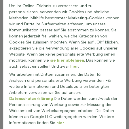
Ziergräsern und Sträuchern wie Hainbuche, Feldahorn oder
Um Ihr Online-Erlebnis zu verbessern und zu
Blütensträuchern
personalisieren, verwenden wir Cookies und ähnliche
Besonders als Hecke wirkt ein Fagus sylvatica Stammbusch
Methoden. Mithilfe bestimmter Marketing-Cookies können
sehr dicht und elegant
wir und Dritte Ihr Surfverhalten erfassen, um unsere
Große Zierwerte durch glänzendes grünes Laub, intensive
Kommunikation besser auf Sie abstimmen zu können. Sie
Herbstfärbung und die dichte, geschlossene Krone
können jederzeit frei wählen, welche Kategorien von
So bringt Rot-Buche (Fagus sylvatica) als Stammform klare
Cookies Sie zulassen möchten. Wenn Sie auf „OK“ klicken,
Linien und dauerhafte Struktur in jeden Garten.
akzeptieren Sie die Verwendung aller Cookies auf unserer
Website. Wenn Sie keine personalisierte Werbung sehen
möchten, können Sie
sie hier ablehnen
. Das können Sie
auch selbst einstellen! Und zwar
hier
.
Wir arbeiten mit Dritten zusammen, die Daten für
Analysen und personalisierte Werbung verwenden. Für
weitere Informationen und Details zu allen beteiligten
Anbietern verweisen wir Sie auf unsere
Datenschutzerklärung
.Die Daten werden zum Zweck der
Personalisierung von Werbung sowie zur Messung der
Wirksamkeit von Werbekampagnen erhoben. Die Daten
können an Google LLC weitergegeben werden. Weitere
Informationen finden Sie
hier
.