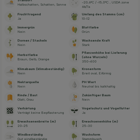
Standort
-20,6°C / -15,0°C , USDA zone
Halbschatten, Schatten, Sonne
6b/7a
Fruchttragend
Umfang des Stamms (cm)
Ja
10-12
Immergrün
Blattfarbe
Nein
Grün
Dornen / Stacheln
Wachsende Kraft
Nein
Stark
Pflanzenhöhe bei Lieferung
Herbstfarbe
(ohne Wurzeln)
Braun, Gelb, Orange
350-400
Klimabaum (klimabeständig)
Kronenform
Nein
Breit oval, Eiförmig
Nektarquelle
PH Wert
Nein
Neutral bis kalkhaltig
Rinde / Bast
Zukünftiger Baum
Glatt, Grau
Nein
Verhärtung
Vogelschutz und Vogelfutter
Verträgt keine Bepflasterung
Ja
Erwachsenenbreite (m)
Erwachsenenhöhe (m)
20-25
25-30
Windbeständig
Wuchsform
Gut windbeständig
Stammbusch