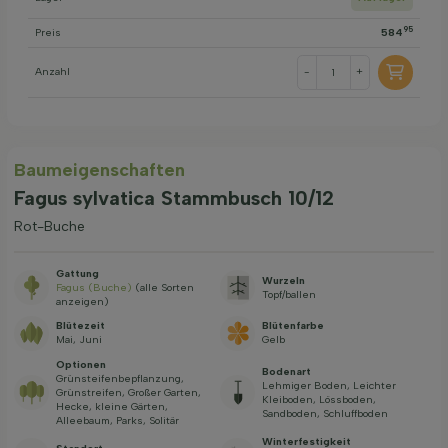
95
Preis
584
Anzahl
-
+
Baum­eigen­schaften
Fagus sylvatica Stammbusch 10/12
Rot-Buche
Gattung
Wurzeln
Fagus (Buche)
(alle Sorten
Topf/ballen
anzeigen)
Blütezeit
Blütenfarbe
Mai, Juni
Gelb
Optionen
Bodenart
Grünsteifenbepflanzung,
Lehmiger Boden, Leichter
Grünstreifen, Großer Garten,
Kleiboden, Lössboden,
Hecke, kleine Gärten,
Sandboden, Schluffboden
Alleebaum, Parks, Solitär
Winterfestigkeit