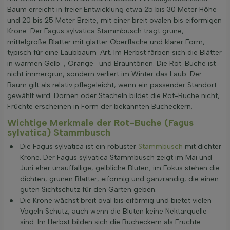
Baum erreicht in freier Entwicklung etwa 25 bis 30 Meter Höhe
und 20 bis 25 Meter Breite, mit einer breit ovalen bis eiförmigen
Krone. Der Fagus sylvatica Stammbusch trägt grüne,
mittelgroße Blätter mit glatter Oberfläche und klarer Form,
typisch für eine Laubbaum-Art. Im Herbst färben sich die Blätter
in warmen Gelb-, Orange- und Brauntönen. Die Rot-Buche ist
nicht immergrün, sondern verliert im Winter das Laub. Der
Baum gilt als relativ pflegeleicht, wenn ein passender Standort
gewählt wird. Dornen oder Stacheln bildet die Rot-Buche nicht,
Früchte erscheinen in Form der bekannten Bucheckern.
Wichtige Merkmale der Rot-Buche (Fagus
sylvatica) Stammbusch
Die Fagus sylvatica ist ein robuster
Stammbusch
mit dichter
Krone. Der Fagus sylvatica Stammbusch zeigt im Mai und
Juni eher unauffällige, gelbliche Blüten; im Fokus stehen die
dichten, grünen Blätter, eiförmig und ganzrandig, die einen
guten Sichtschutz für den Garten geben.
Die Krone wächst breit oval bis eiförmig und bietet vielen
Vögeln Schutz, auch wenn die Blüten keine Nektarquelle
sind. Im Herbst bilden sich die Bucheckern als Früchte.