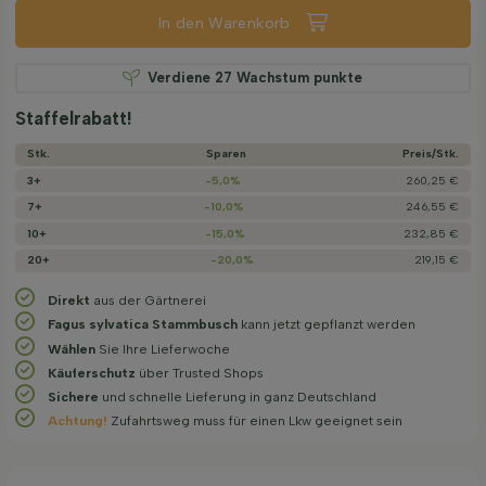
In den Warenkorb
Verdiene
27
Wachstum punkte
Staffelrabatt!
Stk.
Sparen
Preis/­Stk.
3+
-5,0%
260,25 €
7+
-10,0%
246,55 €
10+
-15,0%
232,85 €
20+
-20,0%
219,15 €
Direkt
aus der Gärtnerei
Fagus sylvatica Stammbusch
kann jetzt gepflanzt werden
Wählen
Sie Ihre Lieferwoche
Käuferschutz
über Trusted Shops
Sichere
und schnelle Lieferung in ganz Deutschland
Achtung!
Zufahrtsweg muss für einen Lkw geeignet sein