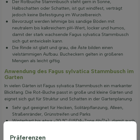
Der Rotbuche Stammbusch steht gern in Sonne,
Halbschatten oder Schatten, ist gut windfest, verträgt
jedoch keine Befestigung im Wurzelbereich.
Bevorzugt werden lehmige bis sandige Böden mit
neutralem bis kalkreichem pH-Wert, locker und humos,
damit der stark wachsende Fagus sylvatica Stammbusch
sich gut entwickeln kann.
Die Rinde ist glatt und grau, die Äste bilden einen
vielstämmigen Aufbau. Bucheckern gelten in größeren
Mengen als leicht giftig.
Anwendung des Fagus sylvatica Stammbusch im
Garten
In vielen Gärten ist Fagus sylvatica Stammbusch ein markanter
Blickfang. Die Rot-Buche passt in große und kleine Gärten und
eignet sich gut für Struktur und Schatten in der Gartenplanung.
Sehr gut geeignet für Hecken, Solitärpflanzung, Alleen,
Straßenränder, Grünstreifen und Parks
Winterhart bis etwa -20 °C (USDA-Zone 6b/7a), damit auch
für kältere Regionen geeignet
Gut kombinierbar mit schattenverträglichen Stauden,
Präferenzen