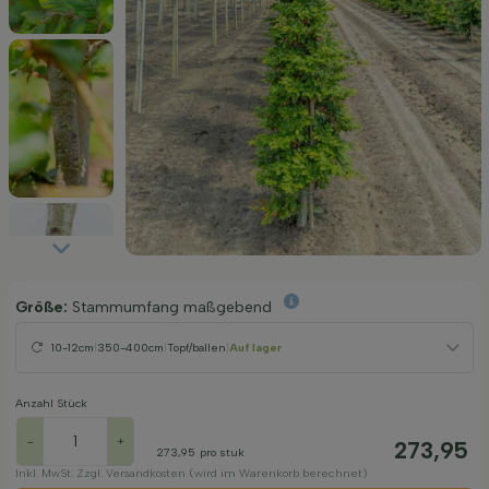
Größe:
Stammumfang maßgebend
10-12cm
|
350-400cm
|
Topf/ballen
|
Auf lager
Anzahl Stück
-
+
273,95
273,95
pro stuk
Inkl. MwSt. Zzgl. Versandkosten (wird im Warenkorb berechnet)