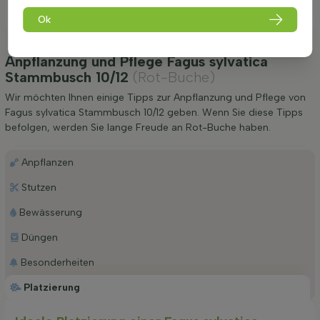
Ok
Anpflanzung und Pflege Fagus sylvatica
Stammbusch 10/12
(Rot-Buche)
Wir möchten Ihnen einige Tipps zur Anpflanzung und Pflege von
Fagus sylvatica Stammbusch 10/12 geben. Wenn Sie diese Tipps
befolgen, werden Sie lange Freude an Rot-Buche haben.
Anpflanzen
Stutzen
Bewässerung
Düngen
Besonderheiten
Platzierung