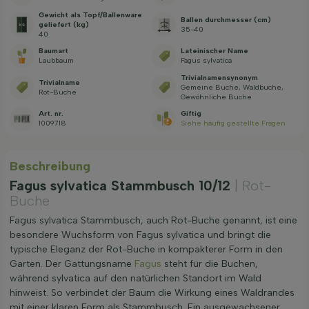
Gewicht als Topf/Ballenware
Ballen durchmesser (cm)
geliefert (kg)
35-40
40
Baumart
Lateinischer Name
Laubbaum
Fagus sylvatica
Trivialnamensynonym
Trivialname
Gemeine Buche, Waldbuche,
Rot-Buche
Gewöhnliche Buche
Art. nr.
Giftig
1009718
Siehe häufig gestellte Fragen
Beschreibung
Fagus sylvatica Stammbusch 10/12
| Rot-
Buche
Fagus sylvatica Stammbusch, auch Rot-Buche genannt, ist eine
besondere Wuchsform von Fagus sylvatica und bringt die
typische Eleganz der Rot-Buche in kompakterer Form in den
Garten. Der Gattungsname
Fagus
steht für die Buchen,
während sylvatica auf den natürlichen Standort im Wald
hinweist. So verbindet der Baum die Wirkung eines Waldrandes
mit einer klaren Form als Stammbusch. Ein ausgewachsener