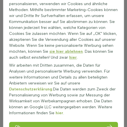
gut durchlässigen Boden. Direkte Sonneneinstrahlung ist
personalisieren, verwenden wir Cookies und ähnliche
optimal, da mindestens 6 Stunden Licht pro Tag erforderlich
Methoden. Mithilfe bestimmter Marketing-Cookies können
sind. Hauswurz kann das ganze Jahr über gepflanzt werden,
wir und Dritte Ihr Surfverhalten erfassen, um unsere
sofern der Boden frostfrei ist. Pflanzen mit Ballen oder
Kommunikation besser auf Sie abstimmen zu können. Sie
Wurzeln sollten vorzugsweise im Frühjahr oder Herbst gesetzt
können jederzeit frei wählen, welche Kategorien von
werden. Der Abstand zwischen den Pflanzen hängt von der
Cookies Sie zulassen möchten. Wenn Sie auf „OK“ klicken,
Art, Größe und Wachstumsrate ab. Um die optimale Menge
akzeptieren Sie die Verwendung aller Cookies auf unserer
an Pflanzen pro Quadratmeter zu berechnen, helfen die
Website. Wenn Sie keine personalisierte Werbung sehen
Planteigenschaften auf der Heijnen-Produktseite. Eine gute
möchten, können Sie
sie hier ablehnen
. Das können Sie
Bodenbearbeitung ist entscheidend. Empfohlen wird die
auch selbst einstellen! Und zwar
hier
.
Verwendung von Heijnen-Anpflanzboden. Die Anpflanzung
Wir arbeiten mit Dritten zusammen, die Daten für
erfolgt in lockeren, trockenen und gut durchlässigen Böden,
Analysen und personalisierte Werbung verwenden. Für
um das Wachstum zu fördern. Nach der Anpflanzung ist
weitere Informationen und Details zu allen beteiligten
wenig Pflege nötig. Hauswurz ist extrem dürretolerant und
Anbietern verweisen wir Sie auf unsere
benötigt kaum Wasser. Düngemittel sind nicht erforderlich.
Datenschutzerklärung
.Die Daten werden zum Zweck der
Diese Pflanzen eignen sich ideal für Steingärten, Mauern und
Personalisierung von Werbung sowie zur Messung der
Dachbegrünung. Sempervivum Freiland ist robust gegen
Wirksamkeit von Werbekampagnen erhoben. Die Daten
Wind, Hitze und Vernachlässigung. Für eine nachhaltige
können an Google LLC weitergegeben werden. Weitere
Pflege einfach gelegentlich die Erde auflockern und das
Informationen finden Sie
hier
.
Wachstum überprüfen.
Minimalpflege für maximale Wirkung – Pflege
Ok