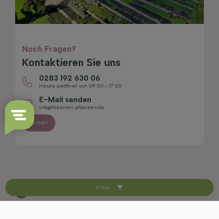
Noch Fragen?
Kontaktieren Sie uns
0283 192 630 06
Heute geöffnet von 09:00 - 17:00
E-Mail senden
info@heijnen-pflanzen.de
Kontakt
Filter
4.4/5