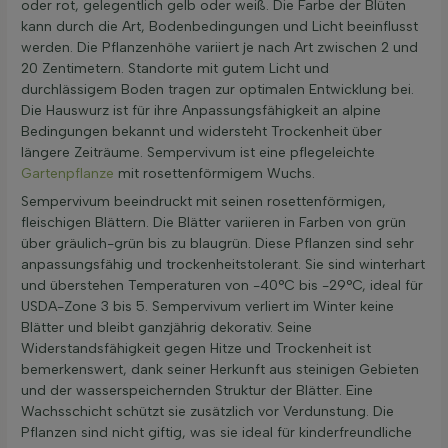
oder rot, gelegentlich gelb oder weiß. Die Farbe der Blüten
kann durch die Art, Bodenbedingungen und Licht beeinflusst
werden. Die Pflanzenhöhe variiert je nach Art zwischen 2 und
20 Zentimetern. Standorte mit gutem Licht und
durchlässigem Boden tragen zur optimalen Entwicklung bei.
Die Hauswurz ist für ihre Anpassungsfähigkeit an alpine
Bedingungen bekannt und widersteht Trockenheit über
längere Zeiträume. Sempervivum ist eine pflegeleichte
Gartenpflanze
mit rosettenförmigem Wuchs.
Sempervivum beeindruckt mit seinen rosettenförmigen,
fleischigen Blättern. Die Blätter variieren in Farben von grün
über gräulich-grün bis zu blaugrün. Diese Pflanzen sind sehr
anpassungsfähig und trockenheitstolerant. Sie sind winterhart
und überstehen Temperaturen von -40°C bis -29°C, ideal für
USDA-Zone 3 bis 5. Sempervivum verliert im Winter keine
Blätter und bleibt ganzjährig dekorativ. Seine
Widerstandsfähigkeit gegen Hitze und Trockenheit ist
bemerkenswert, dank seiner Herkunft aus steinigen Gebieten
und der wasserspeichernden Struktur der Blätter. Eine
Wachsschicht schützt sie zusätzlich vor Verdunstung. Die
Pflanzen sind nicht giftig, was sie ideal für kinderfreundliche