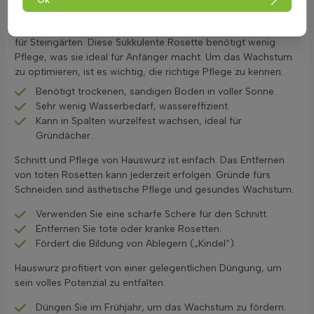
von Sempervivum
Sempervivum ist ganzjährig dekorativ und eignet sich perfekt
für Steingärten. Diese Sukkulente Rosette benötigt wenig
Pflege, was sie ideal für Anfänger macht. Um das Wachstum
zu optimieren, ist es wichtig, die richtige Pflege zu kennen.
Benötigt trockenen, sandigen Boden in voller Sonne.
Sehr wenig Wasserbedarf, wassereffizient.
Kann in Spalten wurzelfest wachsen, ideal für
Gründächer.
Schnitt und Pflege von Hauswurz ist einfach. Das Entfernen
von toten Rosetten kann jederzeit erfolgen. Gründe fürs
Schneiden sind ästhetische Pflege und gesundes Wachstum.
Verwenden Sie eine scharfe Schere für den Schnitt.
Entfernen Sie tote oder kranke Rosetten.
Fördert die Bildung von Ablegern („Kindel“).
Hauswurz profitiert von einer gelegentlichen Düngung, um
sein volles Potenzial zu entfalten.
Düngen Sie im Frühjahr, um das Wachstum zu fördern.