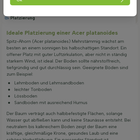
Besonderheiten
Platzierung
Ideale Platzierung einer Acer platanoides
Spitz-Ahorn (Acer platanoides) Mehrstämmig wächst am
besten an einem sonnigen bis halbschattigen Standort. Ein
offener Platz mit guter Luftzirkulation, aber nicht in ständig
starkem Wind, ist ideal. Der Boden sollte nährstoffreich,
tiefgründig und gut durchlässig sein. Geeignete Böden sind
zum Beispiel:
Lehmboden und Lehmsandboden
leichter Tonboden
Lössboden
Sandboden mit ausreichend Humus
Der Baum verträgt auch halbbefestigte Flächen, solange
Wasser gut abfließen kann und keine Staunässe entsteht. Bei
neutralem bis kalkreichem Boden zeigt der Baum eine
kräftige, gleichmäßige Krone, gesundes Laub und eine
schöne Herbstfärbung. Ein passender Standort ist