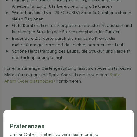
Alleebepflanzung, Uferbereiche und große Gärten
Winterhart bis etwa -23 °C (USDA Zone 6a), daher sicher in
vielen Regionen
Gute Kombination mit Ziergräsern, robusten Sträuchern und
langlebigen Stauden wie Storchschnabel oder Funkien
Besondere Zierwerte durch die markante Krone, die
mehrstämmige Form und das dichte, sommerliche Laub
Schöne Herbstfärbung des Laubs, die Struktur und Farbe in
die Gartenplanung bringt
Für eine stimmige Gartengestaltung lässt sich Acer platanoides
Mehrstämmig gut mit Spitz-Ahorn-Formen wie dem
Spitz-
Ahorn (Acer platanoides)
kombinieren.
Präferenzen
Um Ihr Online-Erlebnis zu verbessern und zu