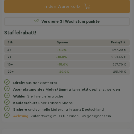
In den Warenkorb
Verdiene
31
Wachstum punkte
Staffelrabatt!
Stk.
Sparen
Preis/­Stk.
3+
-5,0%
299,20 €
7+
-10,0%
283,45 €
10+
-15,0%
267,70 €
20+
-20,0%
251,95 €
Direkt
aus der Gärtnerei
Acer platanoides Mehrstämmig
kann jetzt gepflanzt werden
Wählen
Sie Ihre Lieferwoche
Käuferschutz
über Trusted Shops
Sichere
und schnelle Lieferung in ganz Deutschland
Achtung!
Zufahrtsweg muss für einen Lkw geeignet sein