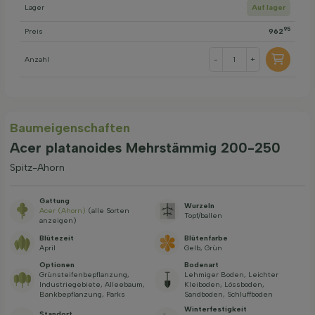
Lager
Auf lager
95
Preis
962
Anzahl
-
+
Baum­eigen­schaften
Acer platanoides Mehrstämmig 200-250
Spitz-Ahorn
Gattung
Wurzeln
Acer (Ahorn)
(alle Sorten
Topf/ballen
anzeigen)
Blütezeit
Blütenfarbe
April
Gelb, Grün
Optionen
Bodenart
Grünsteifenbepflanzung,
Lehmiger Boden, Leichter
Industriegebiete, Alleebaum,
Kleiboden, Lössboden,
Bankbepflanzung, Parks
Sandboden, Schluffboden
Winterfestigkeit
Standort