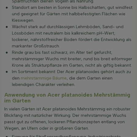
Spaltfrüchten dienen Vögeln als Nahrung.
Standort am besten in Sonne bis Halbschatten; gut windfest
und geeignet für Gärten mit halbbefestigten Flächen wie
Kieswegen.
Wächst stark auf durchlässigen Lehmböden, Sand- und
Lössböden mit neutralem bis kalkreichem pH-Wert;
lockerer, nährstoffreicher Boden fördert die Entwicklung als
markanter Großstrauch.
Rinde grau bis fast schwarz, im Alter tief gefurcht;
mehrstämmiger Wuchs mit breiter, rund bis breit eiförmiger
Krone als Strukturpflanze im Garten, nicht als giftig bekannt.
Im Sortiment bekannt: Der Acer platanoides gehört auch zu
den
mehrstämmige Bäume
, die dem Garten einen
lebendigen Charakter verleihen.
Anwendung von Acer platanoides Mehrstämmig
im Garten
In vielen Gärten ist Acer platanoides Mehrstämmig ein robuster
Blickfang mit natürlicher Wirkung. Der mehrstämmige Wuchs
passt gut zu offenen, lockeren Pflanzkonzepten entlang von
Wegen, an Ufern oder in größeren Gärten.
Eignung für Straßenrandbepflanzung, Industriegebiete,