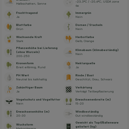
-23,3°C / -20,6°C, USDA zone
Halbschatten, Sonne
6a
Fruchttragend
Immergrün
Ja
Nein
Blattfarbe
Dornen / Stacheln
Grün
Nein
Wachsende Kraft
Herbstfarbe
Stark
Gelb, Orange
Pflanzenhöhe bei Lieferung
Klimabaum (klimabeständig)
(ohne Wurzeln)
Nein
200-250
Kronenform
Nektarquelle
Breit eiförmig, Rund
Ja
PH Wert
Rinde / Bast
Neutral bis kalkhaltig
Geschlitzt, Grau, Schwarz
Zukünftiger Baum
Verhärtung
Ja
Verträgt Teilbepflasterung
Vogelschutz und Vogelfutter
Erwachsenenbreite (m)
Nein
15-20
Erwachsenenhöhe (m)
Windbeständig
20-30
Gut windbeständig
Gewicht als Topf/Ballenware
Wuchsform
geliefert (kg)
Mehrstämmig