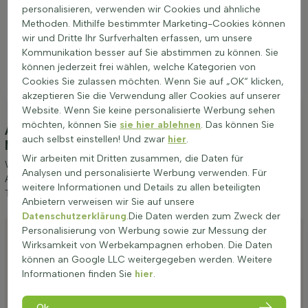
personalisieren, verwenden wir Cookies und ähnliche
Methoden. Mithilfe bestimmter Marketing-Cookies können
wir und Dritte Ihr Surfverhalten erfassen, um unsere
Kommunikation besser auf Sie abstimmen zu können. Sie
können jederzeit frei wählen, welche Kategorien von
Cookies Sie zulassen möchten. Wenn Sie auf „OK“ klicken,
akzeptieren Sie die Verwendung aller Cookies auf unserer
Website. Wenn Sie keine personalisierte Werbung sehen
möchten, können Sie
sie hier ablehnen
. Das können Sie
Anpflanzung und Pflege Acer platanoides
auch selbst einstellen! Und zwar
hier
.
Mehrstämmig 200-250
(Spitz-Ahorn)
Wir arbeiten mit Dritten zusammen, die Daten für
Wir möchten Ihnen einige Tipps zur Anpflanzung und Pflege von
Analysen und personalisierte Werbung verwenden. Für
Acer platanoides Mehrstämmig 200-250 geben. Wenn Sie diese
weitere Informationen und Details zu allen beteiligten
Tipps befolgen, werden Sie lange Freude an Spitz-Ahorn haben.
Anbietern verweisen wir Sie auf unsere
Datenschutzerklärung
.Die Daten werden zum Zweck der
Anpflanzen
Personalisierung von Werbung sowie zur Messung der
Wirksamkeit von Werbekampagnen erhoben. Die Daten
Stutzen
können an Google LLC weitergegeben werden. Weitere
Informationen finden Sie
hier
.
Bewässerung
Düngen
Ok