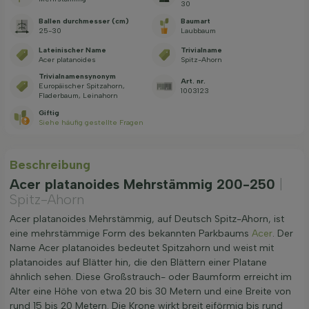
30
Ballen durchmesser (cm)
Baumart
25-30
Laubbaum
Lateinischer Name
Trivialname
Acer platanoides
Spitz-Ahorn
Trivialnamensynonym
Art. nr.
Europäischer Spitzahorn,
1003123
Fladerbaum, Leinahorn
Giftig
Siehe häufig gestellte Fragen
Beschreibung
Acer platanoides Mehrstämmig 200-250
|
Spitz-Ahorn
Acer platanoides Mehrstämmig, auf Deutsch Spitz-Ahorn, ist
eine mehrstämmige Form des bekannten Parkbaums
Acer
. Der
Name Acer platanoides bedeutet Spitzahorn und weist mit
platanoides auf Blätter hin, die den Blättern einer Platane
ähnlich sehen. Diese Großstrauch- oder Baumform erreicht im
Alter eine Höhe von etwa 20 bis 30 Metern und eine Breite von
rund 15 bis 20 Metern. Die Krone wirkt breit eiförmig bis rund