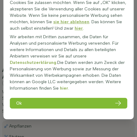
Cookies Sie zulassen möchten. Wenn Sie auf „OK“ klicken,
akzeptieren Sie die Verwendung aller Cookies auf unserer
Website. Wenn Sie keine personalisierte Werbung sehen
möchten, können Sie
sie hier ablehnen
. Das können Sie
auch selbst einstellen! Und zwar
hier
.
Wir arbeiten mit Dritten zusammen, die Daten für
Analysen und personalisierte Werbung verwenden. Für
weitere Informationen und Details zu allen beteiligten
Anbietern verweisen wir Sie auf unsere
Datenschutzerklärung
.Die Daten werden zum Zweck der
Anpflanzung und Pflege Stechpalme / Ilex
Personalisierung von Werbung sowie zur Messung der
Aquifolium Alaska 125-150 cm - Ballen
Wirksamkeit von Werbekampagnen erhoben. Die Daten
können an Google LLC weitergegeben werden. Weitere
(Stechpalme)
Informationen finden Sie
hier
.
Wir möchten Ihnen einige Tipps zur Anpflanzung und Pflege von
Stechpalme / Ilex Aquifolium Alaska 125-150 cm - Ballen geben.
Ok
Wenn Sie diese Tipps befolgen, werden Sie lange Freude an
Stechpalme haben.
Anpflanzen
Stutzen