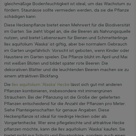
gleichmäßige Bodenfeuchtigkeit ist ideal, um das Wachstum zu
fördern. Staunässe sollte vermieden werden, da sie die Pflanze
schädigen kann.
Diese Heckenpflanze bietet einen Mehrwert für die Biodiversität
im Garten. Sie zieht Vögel an, die die Beeren als Nahrungsquelle
nutzen, und bietet Lebensraum für Bienen und Schmetterlinge.
Ilex aquifolium 'Alaska' ist giftig, aber bei normalem Gebrauch
im Garten ungefährlich. Vorsicht ist geboten, wenn Kinder oder
Haustiere im Garten spielen. Die Pflanze blüht im April und Mai
mit weißen Blüten und bildet später rote Beeren. Die
dekorativen Blätter und die leuchtenden Beeren machen sie zu
einem attraktiven Blickfang.
Die
Ilex aquifolium 'Alaska' Hecke
lässt sich gut mit anderen
Pflanzen kombinieren, insbesondere mit immergrünen
Sträuchern. Bei der Pflanzung ist die Größe der gelieferten
Pflanzen entscheidend für die Anzahl der Pflanzen pro Meter.
Siehe Planteigenschaften für genaue Angaben. Diese
Heckenpflanze ist ideal für niedrige Hecken oder als
Vorgartenhecke. Wer eine pflegeleichte und attraktive Hecke
pflanzen möchte, kann die Ilex aquifolium 'Alaska' kaufen. Sie
bietet nicht nur Schutz und Privatsphäre, sondern auch einen