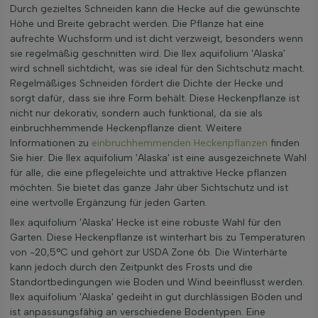
Durch gezieltes Schneiden kann die Hecke auf die gewünschte
Höhe und Breite gebracht werden. Die Pflanze hat eine
aufrechte Wuchsform und ist dicht verzweigt, besonders wenn
sie regelmäßig geschnitten wird. Die Ilex aquifolium 'Alaska'
wird schnell sichtdicht, was sie ideal für den Sichtschutz macht.
Regelmäßiges Schneiden fördert die Dichte der Hecke und
sorgt dafür, dass sie ihre Form behält. Diese Heckenpflanze ist
nicht nur dekorativ, sondern auch funktional, da sie als
einbruchhemmende Heckenpflanze dient. Weitere
Informationen zu
einbruchhemmenden Heckenpflanzen
finden
Sie hier. Die Ilex aquifolium 'Alaska' ist eine ausgezeichnete Wahl
für alle, die eine pflegeleichte und attraktive Hecke pflanzen
möchten. Sie bietet das ganze Jahr über Sichtschutz und ist
eine wertvolle Ergänzung für jeden Garten.
Ilex aquifolium 'Alaska' Hecke ist eine robuste Wahl für den
Garten. Diese Heckenpflanze ist winterhart bis zu Temperaturen
von -20,5°C und gehört zur USDA Zone 6b. Die Winterhärte
kann jedoch durch den Zeitpunkt des Frosts und die
Standortbedingungen wie Boden und Wind beeinflusst werden.
Ilex aquifolium 'Alaska' gedeiht in gut durchlässigen Böden und
ist anpassungsfähig an verschiedene Bodentypen. Eine