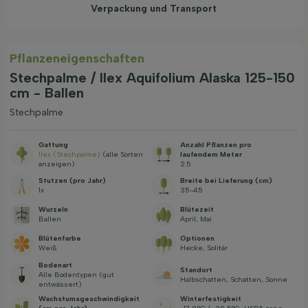
Verpackung und Transport
Pflanzeneigenschaften
Stechpalme / Ilex Aquifolium Alaska 125-150
cm - Ballen
Stechpalme
Gattung
Anzahl Pflanzen pro
Ilex (Stechpalme)
(alle Sorten
laufendem Meter
anzeigen)
2.5
Stutzen (pro Jahr)
Breite bei Lieferung (cm)
1x
35-45
Wurzeln
Blütezeit
Ballen
April, Mai
Blütenfarbe
Optionen
Weiß
Hecke, Solitär
Bodenart
Standort
Alle Bodentypen (gut
Halbschatten, Schatten, Sonne
entwässert)
Wachstums­geschwindig­keit
Winterfestigkeit