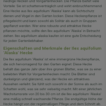
niedrige Hecken und Vorgartenhecken. Die Pflanze bietet viele
Vorteile: Sie ist schattenverträglich und wirkt einbruchhemmend.
Eine Hecke aus Ilex aquifolium 'Alaska' kann als Sichtschutz
dienen und Vögel in den Garten locken. Diese Heckenpflanze ist
pflegeleicht und kann sowohl als Solitär als auch in Gruppen
gepflanzt werden. Wer eine robuste und attraktive Hecke
pflanzen möchte, sollte den Ilex aquifolium 'Alaska' in Betracht
ziehen. Ilex aquifolium alaska kaufen ist eine gute Entscheidung
für jeden Gartenliebhaber.
Eigenschaften und Merkmale der Ilex aquifolium
'Alaska' Hecke
Die Ilex aquifolium 'Alaska' ist eine immergrüne Heckenpflanze,
die sich hervorragend für den Garten eignet. Diese Hecke
behält das ganze Jahr über ihre grünen Blätter, was sie zu einer
beliebten Wahl für Vorgartenhecken macht. Die Blätter sind
dunkelgrün und glänzend, was der Hecke ein attraktives
Aussehen verleiht. Sie fühlt sich sowohl in der Sonne als auch im
Schatten wohl, was sie sehr vielseitig macht. Mit einer jährlichen
Wachstumsrate von 20 bis 30 cm ist die Ilex aquifolium 'Alaska'
eine mäßig schnell wachsende Pflanze. Die endgültige Höhe der
Hecke hängt von der regelmäßigen Pflege und dem Schnitt ab.