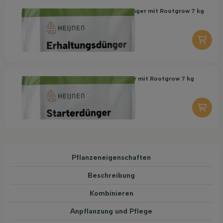
Organischer Erhaltungsdünger mit Rootgrow 7 kg
18,95
pro stuk
-
+
Organischer Starterdünger mit Rootgrow 7 kg
19,95
pro stuk
-
+
Pflanzeneigenschaften
Beschreibung
Kombinieren
Anpflanzung und Pflege