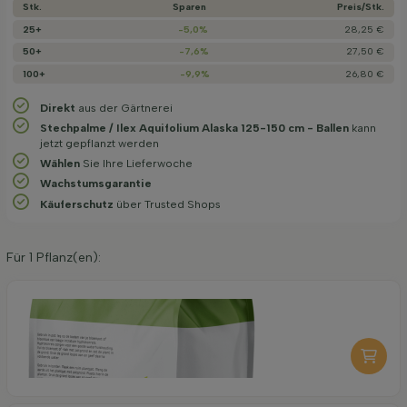
Stk.
Sparen
Preis/­Stk.
25+
-5,0%
28,25 €
50+
-7,6%
27,50 €
100+
-9,9%
26,80 €
Direkt
aus der Gärtnerei
Stechpalme / Ilex Aquifolium Alaska 125-150 cm - Ballen
kann
jetzt gepflanzt werden
Wählen
Sie Ihre Lieferwoche
Wachstums­garantie
Käuferschutz
über Trusted Shops
Für
1
Pflanz(en):
Organische Pflanzerde 40 l
6,95
pro stuk
-
+