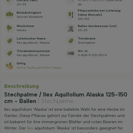
(cm pro Jahr)
-17,8°C / -20,5°C, USDA zone
20-30
6b
Pflanzenhöhe bei Lieferung
Blickdichtigkeit
(ohne Wurzeln)
Schnell blickdicht
125-150
Wuchsform
Ballen durchmesser (cm)
Hecke
25-30
Lateinischer Name
Trivialname
Ilex aquifolium 'Alaska'
Stechpalme
Trivialnamensynonym
Art. nr.
Ilex aquifolium 'Alaska'
S-AQA-P-125-150-K
Giftig
Siehe häufig gestellte Fragen
Beschreibung
Stechpalme / Ilex Aquifolium Alaska 125-150
cm - Ballen
| Stechpalme
Ilex aquifolium 'Alaska' ist eine beliebte Wahl für eine Hecke im
Garten. Diese Pflanze gehört zur Familie der Stechpalmen und
ist bekannt für ihre immergrünen Blätter und roten Beeren im
Winter. Der
Ilex
aquifolium 'Alaska' ist besonders geeignet für