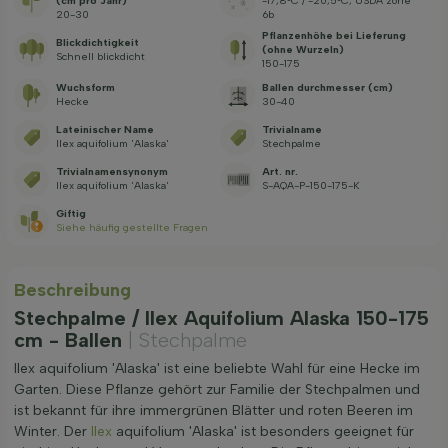
(cm pro Jahr)
-17,8°C / -20,5°C, USDA zone
20-30
6b
Pflanzenhöhe bei Lieferung
Blickdichtigkeit
(ohne Wurzeln)
Schnell blickdicht
150-175
Wuchsform
Ballen durchmesser (cm)
Hecke
30-40
Lateinischer Name
Trivialname
Ilex aquifolium 'Alaska'
Stechpalme
Trivialnamensynonym
Art. nr.
Ilex aquifolium 'Alaska'
S-AQA-P-150-175-K
Giftig
Siehe häufig gestellte Fragen
Beschreibung
Stechpalme / Ilex Aquifolium Alaska 150-175
cm - Ballen
| Stechpalme
Ilex aquifolium 'Alaska' ist eine beliebte Wahl für eine Hecke im
Garten. Diese Pflanze gehört zur Familie der Stechpalmen und
ist bekannt für ihre immergrünen Blätter und roten Beeren im
Winter. Der
Ilex
aquifolium 'Alaska' ist besonders geeignet für