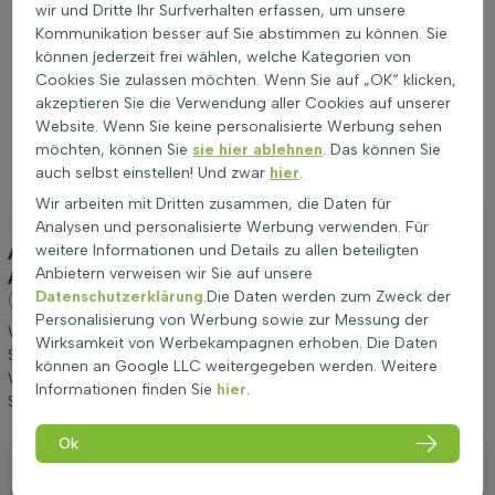
wir und Dritte Ihr Surfverhalten erfassen, um unsere
Kommunikation besser auf Sie abstimmen zu können. Sie
können jederzeit frei wählen, welche Kategorien von
Cookies Sie zulassen möchten. Wenn Sie auf „OK“ klicken,
akzeptieren Sie die Verwendung aller Cookies auf unserer
Website. Wenn Sie keine personalisierte Werbung sehen
möchten, können Sie
sie hier ablehnen
. Das können Sie
auch selbst einstellen! Und zwar
hier
.
Wir arbeiten mit Dritten zusammen, die Daten für
Analysen und personalisierte Werbung verwenden. Für
Anpflanzung und Pflege Stechpalme / Ilex
weitere Informationen und Details zu allen beteiligten
Aquifolium Alaska 150-175 cm - Ballen
Anbietern verweisen wir Sie auf unsere
(Stechpalme)
Datenschutzerklärung
.Die Daten werden zum Zweck der
Personalisierung von Werbung sowie zur Messung der
Wir möchten Ihnen einige Tipps zur Anpflanzung und Pflege von
Wirksamkeit von Werbekampagnen erhoben. Die Daten
Stechpalme / Ilex Aquifolium Alaska 150-175 cm - Ballen geben.
können an Google LLC weitergegeben werden. Weitere
Wenn Sie diese Tipps befolgen, werden Sie lange Freude an
Informationen finden Sie
hier
.
Stechpalme haben.
Ok
Anpflanzen
Stutzen