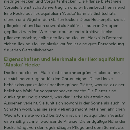
niedrige Hecken und Vorgartenhecken. Die Pflanze bietet viele
Vorteile: Sie ist schattenverträglich und wirkt einbruchhemmend.
Eine Hecke aus Ilex aquifolium 'Alaska' kann als Sichtschutz
dienen und Vögel in den Garten locken. Diese Heckenpflanze ist
pflegeleicht und kann sowohl als Solitär als auch in Gruppen
gepflanzt werden. Wer eine robuste und attraktive Hecke
pflanzen möchte, sollte den Ilex aquifolium 'Alaska' in Betracht
ziehen. Ilex aquifolium alaska kaufen ist eine gute Entscheidung
für jeden Gartenliebhaber.
Eigenschaften und Merkmale der Ilex aquifolium
'Alaska' Hecke
Die Ilex aquifolium 'Alaska' ist eine immergrüne Heckenpflanze,
die sich hervorragend für den Garten eignet. Diese Hecke
behält das ganze Jahr über ihre grünen Blätter, was sie zu einer
beliebten Wahl für Vorgartenhecken macht. Die Blätter sind
dunkelgrün und glänzend, was der Hecke ein attraktives
Aussehen verleiht. Sie fühlt sich sowohl in der Sonne als auch im
Schatten wohl, was sie sehr vielseitig macht. Mit einer jährlichen
Wachstumsrate von 20 bis 30 cm ist die Ilex aquifolium 'Alaska'
eine mäßig schnell wachsende Pflanze. Die endgültige Höhe der
Hecke hängt von der regelmäßigen Pflege und dem Schnitt ab.