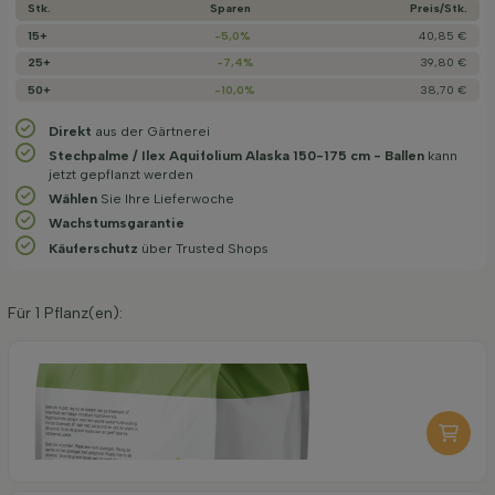
Stk.
Sparen
Preis/­Stk.
15+
-5,0%
40,85 €
25+
-7,4%
39,80 €
50+
-10,0%
38,70 €
Direkt
aus der Gärtnerei
Stechpalme / Ilex Aquifolium Alaska 150-175 cm - Ballen
kann
jetzt gepflanzt werden
Wählen
Sie Ihre Lieferwoche
Wachstums­garantie
Käuferschutz
über Trusted Shops
Für
1
Pflanz(en):
Organische Pflanzerde 40 l
6,95
pro stuk
-
+