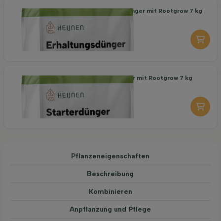
Organischer Erhaltungsdünger mit Rootgrow 7 kg
18,95
pro stuk
-
+
Organischer Starterdünger mit Rootgrow 7 kg
19,95
pro stuk
-
+
Pflanzeneigenschaften
Beschreibung
Kombinieren
Anpflanzung und Pflege