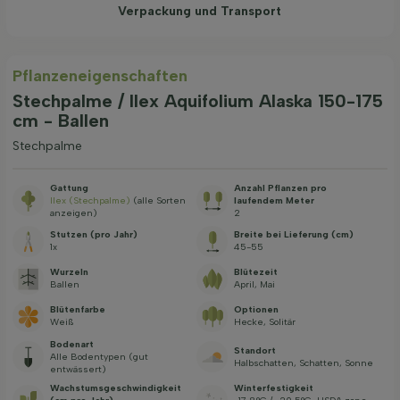
Verpackung und Transport
Pflanzeneigenschaften
Stechpalme / Ilex Aquifolium Alaska 150-175
cm - Ballen
Stechpalme
Gattung
Anzahl Pflanzen pro
Ilex (Stechpalme)
(alle Sorten
laufendem Meter
anzeigen)
2
Stutzen (pro Jahr)
Breite bei Lieferung (cm)
1x
45-55
Wurzeln
Blütezeit
Ballen
April, Mai
Blütenfarbe
Optionen
Weiß
Hecke, Solitär
Bodenart
Standort
Alle Bodentypen (gut
Halbschatten, Schatten, Sonne
entwässert)
Wachstums­geschwindig­keit
Winterfestigkeit