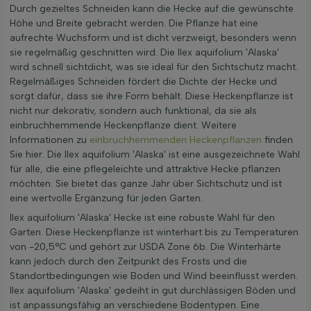
Durch gezieltes Schneiden kann die Hecke auf die gewünschte
Höhe und Breite gebracht werden. Die Pflanze hat eine
aufrechte Wuchsform und ist dicht verzweigt, besonders wenn
sie regelmäßig geschnitten wird. Die Ilex aquifolium 'Alaska'
wird schnell sichtdicht, was sie ideal für den Sichtschutz macht.
Regelmäßiges Schneiden fördert die Dichte der Hecke und
sorgt dafür, dass sie ihre Form behält. Diese Heckenpflanze ist
nicht nur dekorativ, sondern auch funktional, da sie als
einbruchhemmende Heckenpflanze dient. Weitere
Informationen zu
einbruchhemmenden Heckenpflanzen
finden
Sie hier. Die Ilex aquifolium 'Alaska' ist eine ausgezeichnete Wahl
für alle, die eine pflegeleichte und attraktive Hecke pflanzen
möchten. Sie bietet das ganze Jahr über Sichtschutz und ist
eine wertvolle Ergänzung für jeden Garten.
Ilex aquifolium 'Alaska' Hecke ist eine robuste Wahl für den
Garten. Diese Heckenpflanze ist winterhart bis zu Temperaturen
von -20,5°C und gehört zur USDA Zone 6b. Die Winterhärte
kann jedoch durch den Zeitpunkt des Frosts und die
Standortbedingungen wie Boden und Wind beeinflusst werden.
Ilex aquifolium 'Alaska' gedeiht in gut durchlässigen Böden und
ist anpassungsfähig an verschiedene Bodentypen. Eine