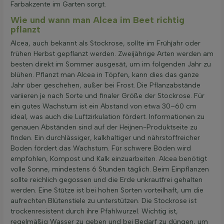
Farbakzente im Garten sorgt.
Wie und wann man Alcea im Beet richtig
pflanzt
Alcea, auch bekannt als Stockrose, sollte im Frühjahr oder
frühen Herbst gepflanzt werden. Zweijährige Arten werden am
besten direkt im Sommer ausgesät, um im folgenden Jahr zu
blühen. Pflanzt man Alcea in Töpfen, kann dies das ganze
Jahr über geschehen, außer bei Frost. Die Pflanzabstände
variieren je nach Sorte und finaler Größe der Stockrose. Für
ein gutes Wachstum ist ein Abstand von etwa 30–60 cm
ideal, was auch die Luftzirkulation fördert. Informationen zu
genauen Abständen sind auf der Heijnen-Produktseite zu
finden. Ein durchlässiger, kalkhaltiger und nährstoffreicher
Boden fördert das Wachstum. Für schwere Böden wird
empfohlen, Kompost und Kalk einzuarbeiten. Alcea benötigt
volle Sonne, mindestens 6 Stunden täglich. Beim Einpflanzen
sollte reichlich gegossen und die Erde unkrautfrei gehalten
werden. Eine Stütze ist bei hohen Sorten vorteilhaft, um die
aufrechten Blütenstiele zu unterstützen. Die Stockrose ist
trockenresistent durch ihre Pfahlwurzel. Wichtig ist,
regelmäßig Wasser zu geben und bei Bedarf zu düngen, um