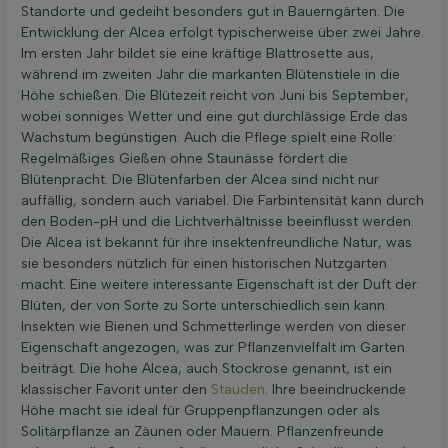
Standorte und gedeiht besonders gut in Bauerngärten. Die
Entwicklung der Alcea erfolgt typischerweise über zwei Jahre.
Im ersten Jahr bildet sie eine kräftige Blattrosette aus,
während im zweiten Jahr die markanten Blütenstiele in die
Höhe schießen. Die Blütezeit reicht von Juni bis September,
wobei sonniges Wetter und eine gut durchlässige Erde das
Wachstum begünstigen. Auch die Pflege spielt eine Rolle:
Regelmäßiges Gießen ohne Staunässe fördert die
Blütenpracht. Die Blütenfarben der Alcea sind nicht nur
auffällig, sondern auch variabel. Die Farbintensität kann durch
den Boden-pH und die Lichtverhältnisse beeinflusst werden.
Die Alcea ist bekannt für ihre insektenfreundliche Natur, was
sie besonders nützlich für einen historischen Nutzgarten
macht. Eine weitere interessante Eigenschaft ist der Duft der
Blüten, der von Sorte zu Sorte unterschiedlich sein kann.
Insekten wie Bienen und Schmetterlinge werden von dieser
Eigenschaft angezogen, was zur Pflanzenvielfalt im Garten
beiträgt. Die hohe Alcea, auch Stockrose genannt, ist ein
klassischer Favorit unter den
Stauden
. Ihre beeindruckende
Höhe macht sie ideal für Gruppenpflanzungen oder als
Solitärpflanze an Zäunen oder Mauern. Pflanzenfreunde