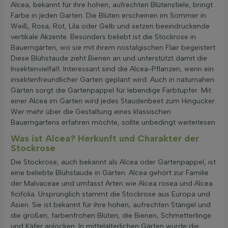
Alcea, bekannt für ihre hohen, aufrechten Blütenstiele, bringt
Farbe in jeden Garten. Die Blüten erscheinen im Sommer in
Weiß, Rosa, Rot, Lila oder Gelb und setzen beeindruckende
vertikale Akzente. Besonders beliebt ist die Stockrose in
Bauerngärten, wo sie mit ihrem nostalgischen Flair begeistert.
Diese Blühstaude zieht Bienen an und unterstützt damit die
Insektenvielfalt. Interessant sind die Alcea-Pflanzen, wenn ein
insektenfreundlicher Garten geplant wird. Auch in naturnahen
Gärten sorgt die Gartenpappel für lebendige Farbtupfer. Mit
einer Alcea im Garten wird jedes Staudenbeet zum Hingucker.
Wer mehr über die Gestaltung eines klassischen
Bauerngartens erfahren möchte, sollte unbedingt weiterlesen.
Was ist Alcea? Herkunft und Charakter der
Stockrose
Die Stockrose, auch bekannt als Alcea oder Gartenpappel, ist
eine beliebte Blühstaude in Gärten. Alcea gehört zur Familie
der Malvaceae und umfasst Arten wie Alcea rosea und Alcea
ficifolia. Ursprünglich stammt die Stockrose aus Europa und
Asien. Sie ist bekannt für ihre hohen, aufrechten Stängel und
die großen, farbenfrohen Blüten, die Bienen, Schmetterlinge
und Käfer anlocken. In mittelalterlichen Gärten wurde die