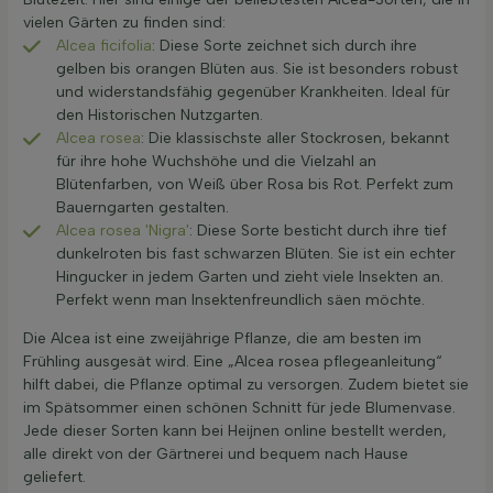
vielen Gärten zu finden sind:
Alcea ficifolia
: Diese Sorte zeichnet sich durch ihre
gelben bis orangen Blüten aus. Sie ist besonders robust
und widerstandsfähig gegenüber Krankheiten. Ideal für
den Historischen Nutzgarten.
Alcea rosea
: Die klassischste aller Stockrosen, bekannt
für ihre hohe Wuchshöhe und die Vielzahl an
Blütenfarben, von Weiß über Rosa bis Rot. Perfekt zum
Bauerngarten gestalten.
Alcea rosea 'Nigra'
: Diese Sorte besticht durch ihre tief
dunkelroten bis fast schwarzen Blüten. Sie ist ein echter
Hingucker in jedem Garten und zieht viele Insekten an.
Perfekt wenn man Insektenfreundlich säen möchte.
Die Alcea ist eine zweijährige Pflanze, die am besten im
Frühling ausgesät wird. Eine „Alcea rosea pflegeanleitung“
hilft dabei, die Pflanze optimal zu versorgen. Zudem bietet sie
im Spätsommer einen schönen Schnitt für jede Blumenvase.
Jede dieser Sorten kann bei Heijnen online bestellt werden,
alle direkt von der Gärtnerei und bequem nach Hause
geliefert.