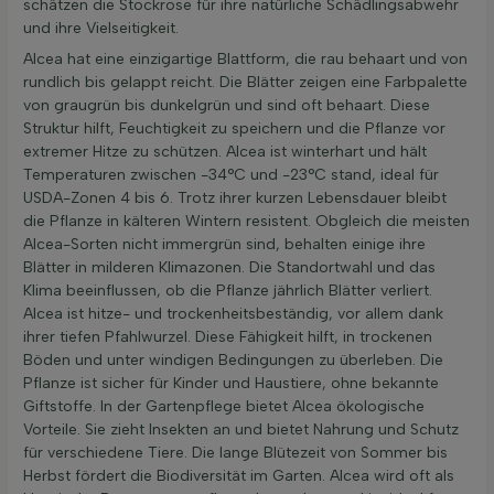
schätzen die Stockrose für ihre natürliche Schädlingsabwehr
und ihre Vielseitigkeit.
Alcea hat eine einzigartige Blattform, die rau behaart und von
rundlich bis gelappt reicht. Die Blätter zeigen eine Farbpalette
von graugrün bis dunkelgrün und sind oft behaart. Diese
Struktur hilft, Feuchtigkeit zu speichern und die Pflanze vor
extremer Hitze zu schützen. Alcea ist winterhart und hält
Temperaturen zwischen -34°C und -23°C stand, ideal für
USDA-Zonen 4 bis 6. Trotz ihrer kurzen Lebensdauer bleibt
die Pflanze in kälteren Wintern resistent. Obgleich die meisten
Alcea-Sorten nicht immergrün sind, behalten einige ihre
Blätter in milderen Klimazonen. Die Standortwahl und das
Klima beeinflussen, ob die Pflanze jährlich Blätter verliert.
Alcea ist hitze- und trockenheitsbeständig, vor allem dank
ihrer tiefen Pfahlwurzel. Diese Fähigkeit hilft, in trockenen
Böden und unter windigen Bedingungen zu überleben. Die
Pflanze ist sicher für Kinder und Haustiere, ohne bekannte
Giftstoffe. In der Gartenpflege bietet Alcea ökologische
Vorteile. Sie zieht Insekten an und bietet Nahrung und Schutz
für verschiedene Tiere. Die lange Blütezeit von Sommer bis
Herbst fördert die Biodiversität im Garten. Alcea wird oft als