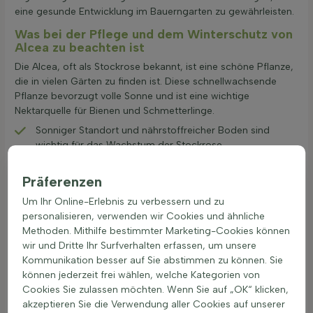
eine gesunde Entwicklung im Bauerngarten zu gewährleisten.
Was bei der Pflege und dem Winterschutz von
Alcea zu beachten ist
Die Alcea, oft als Stockrose bekannt, ist eine schöne Pflanze,
die in vielen Gärten zu finden ist. Diese schnellwachsende
Pflanze bevorzugt volle Sonne und ist eine wichtige
Nektarquelle für Bienen und Schmetterlinge.
Sonniger Standort und nährstoffreicher Boden sind
wichtig für das Wachstum der Stockrose.
Regelmäßiges Gießen ist notwendig, besonders
während der Sommer-Herbstblüte.
Präferenzen
Im Spätsommer Schnitt verblühte Blütenstängel
Um Ihr Online-Erlebnis zu verbessern und zu
entfernen, um das Wachstum zu fördern.
personalisieren, verwenden wir Cookies und ähnliche
Verwenden Sie eine scharfe Gartenschere für einen
Methoden. Mithilfe bestimmter Marketing-Cookies können
ordentlichen Rückschnitt.
wir und Dritte Ihr Surfverhalten erfassen, um unsere
Im Herbst vollständiger Rückschnitt zur
Kommunikation besser auf Sie abstimmen zu können. Sie
Krankheitsvorbeugung.
können jederzeit frei wählen, welche Kategorien von
Stützen bei Wind, um das Abbrechen der hohen Stängel
Cookies Sie zulassen möchten. Wenn Sie auf „OK“ klicken,
zu verhindern.
akzeptieren Sie die Verwendung aller Cookies auf unserer
Regelmäßiges Pinzieren oder Schneiden verlängert die