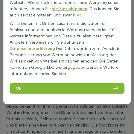
Website. Wenn Sie keine personalisierte Werbung sehen
Blütezeit.
möchten, können Sie
sie hier ablehnen
. Das können Sie
Aussaat im Frühling, um den Lebenszyklus der
auch selbst einstellen! Und zwar
hier
.
zweijährigen Pflanze zu beginnen.
Winterschutz kann erforderlich sein, um die Alceastaude
Wir arbeiten mit Dritten zusammen, die Daten für
vor Frostschäden zu bewahren.
Analysen und personalisierte Werbung verwenden. Für
Vermehren durch Aussaat ist möglich, aber kein Teilen
weitere Informationen und Details zu allen beteiligten
erforderlich.
Anbietern verweisen wir Sie auf unsere
Verpflanzen im Frühjahr, wenn die Pflanze noch jung ist,
Datenschutzerklärung
.Die Daten werden zum Zweck der
um das Anwurzeln zu erleichtern.
Personalisierung von Werbung sowie zur Messung der
Wirksamkeit von Werbekampagnen erhoben. Die Daten
Die Alcea ist zweijährig oder kurzlebig mehrjährig, was
können an Google LLC weitergegeben werden. Weitere
bedeutet, dass sie mit der richtigen Pflege mehrere Jahre im
Informationen finden Sie
hier
.
Beet oder Solitär halten kann. Interessierte können die
Stockrose kaufen und ihren Garten verschönern.
Ok
Warum Stockrosen ein Sommer-Highlight im
Bauerngarten sind
Alcea, bekannt für ihre majestätischen Blüten, ist eine beliebte
Wahl im Bauerngarten. Die Blütenfarbe variiert von Rosa über
Rot bis zu Weiß, Gelb und Violett. Sie sind oft auffallend groß
und bieten einen beeindruckenden Anblick. Die Stockrose ist
ein echter Hingucker, der nicht nur das Auge erfreut, sondern