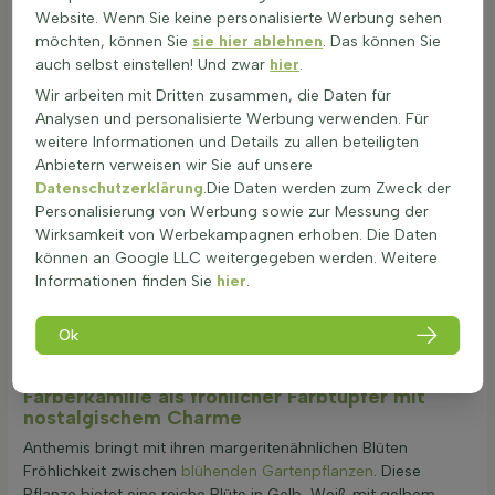
ist sowohl für Gärten als auch für Balkone geeignet. Sie bietet
Website. Wenn Sie keine personalisierte Werbung sehen
einen natürlichen Insektenschutz und zieht Bienen an.
möchten, können Sie
sie hier ablehnen
. Das können Sie
Anthemis braucht einen gut durchlässigen Boden und
auch selbst einstellen! Und zwar
hier
.
viel Sonne. Vermeide zu feuchte Bedingungen.
Wir arbeiten mit Dritten zusammen, die Daten für
Schneiden Sie Anthemis nach der Blüte, um verwelkte
Analysen und personalisierte Werbung verwenden. Für
Blumen zu entfernen. Ein kompletter Rückschnitt im
weitere Informationen und Details zu allen beteiligten
Spätsommer fördert eine zweite Blüte.
Anbietern verweisen wir Sie auf unsere
Die Pflanze kann im Frühjahr gedüngt werden. Zu viel
Datenschutzerklärung
.Die Daten werden zum Zweck der
Dünger ist nicht notwendig.
Personalisierung von Werbung sowie zur Messung der
Gießen Sie regelmäßig, aber sparsam. Die Erde sollte vor
Wirksamkeit von Werbekampagnen erhoben. Die Daten
dem nächsten Gießen leicht trocken sein.
können an Google LLC weitergegeben werden. Weitere
Teilen nicht zutreffend für diese Gattung.
Informationen finden Sie
hier
.
Anthemis ist winterhart, benötigt also keinen speziellen
Winterschutz.
Ok
Verplanzung ist im Frühjahr ideal. Danach gut bewässern
und den Standortanpassungsprozess abwarten.
Färberkamille als fröhlicher Farbtupfer mit
nostalgischem Charme
Anthemis bringt mit ihren margeritenähnlichen Blüten
Fröhlichkeit zwischen
blühenden Gartenpflanzen
. Diese
Pflanze bietet eine reiche Blüte in Gelb, Weiß mit gelbem