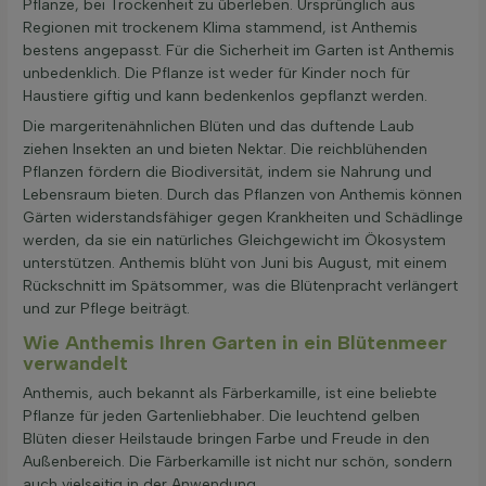
Pflanze, bei Trockenheit zu überleben. Ursprünglich aus
Regionen mit trockenem Klima stammend, ist Anthemis
bestens angepasst. Für die Sicherheit im Garten ist Anthemis
unbedenklich. Die Pflanze ist weder für Kinder noch für
Haustiere giftig und kann bedenkenlos gepflanzt werden.
Die margeritenähnlichen Blüten und das duftende Laub
ziehen Insekten an und bieten Nektar. Die reichblühenden
Pflanzen fördern die Biodiversität, indem sie Nahrung und
Lebensraum bieten. Durch das Pflanzen von Anthemis können
Gärten widerstandsfähiger gegen Krankheiten und Schädlinge
werden, da sie ein natürliches Gleichgewicht im Ökosystem
unterstützen. Anthemis blüht von Juni bis August, mit einem
Rückschnitt im Spätsommer, was die Blütenpracht verlängert
und zur Pflege beiträgt.
Wie Anthemis Ihren Garten in ein Blütenmeer
verwandelt
Anthemis, auch bekannt als Färberkamille, ist eine beliebte
Pflanze für jeden Gartenliebhaber. Die leuchtend gelben
Blüten dieser Heilstaude bringen Farbe und Freude in den
Außenbereich. Die Färberkamille ist nicht nur schön, sondern
auch vielseitig in der Anwendung.