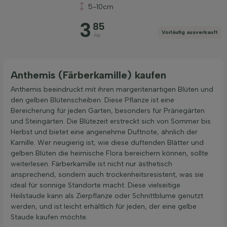
5-10cm
Preis
3
85
Vorläufig ausverkauft
Ab
Anthemis (Färberkamille) kaufen
Filter anwenden
Anthemis beeindruckt mit ihren margeritenartigen Blüten und
den gelben Blütenscheiben. Diese Pflanze ist eine
Bereicherung für jeden Garten, besonders für Präriegärten
und Steingärten. Die Blütezeit erstreckt sich von Sommer bis
Herbst und bietet eine angenehme Duftnote, ähnlich der
Kamille. Wer neugierig ist, wie diese duftenden Blätter und
gelben Blüten die heimische Flora bereichern können, sollte
weiterlesen. Färberkamille ist nicht nur ästhetisch
ansprechend, sondern auch trockenheitsresistent, was sie
ideal für sonnige Standorte macht. Diese vielseitige
Heilstaude kann als Zierpflanze oder Schnittblume genutzt
werden, und ist leicht erhältlich für jeden, der eine gelbe
Staude kaufen möchte.