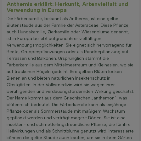
Anthemis erklärt: Herkunft, Artenvielfalt und
Verwendung in Europa
Die Färberkamille, bekannt als Anthemis, ist eine gelbe
Blütenstaude aus der Familie der Asteraceae. Diese Pflanze,
auch Hundskamille, Zierkamille oder Wiesenblume genannt,
ist in Europa beliebt aufgrund ihrer vielfältigen
Verwendungsmöglichkeiten. Sie eignet sich hervorragend für
Beete, Gruppenpflanzungen oder als Randbepflanzung auf
Terrassen und Balkonen. Ursprünglich stammt die
Färberkamille aus dem Mittelmeerraum und Kleinasien, wo sie
auf trockenen Hügeln gedeiht. Ihre gelben Blüten locken
Bienen an und bieten natürlichen Insektenschutz in
Obstgärten. In der Volksmedizin wird sie wegen ihrer
beruhigenden und verdauungsfördernden Wirkung geschätzt.
Der Name kommt aus dem Griechischen „anthemon“, was
blütenreich bedeutet. Die Färberkamille kann als einjährige
Pflanze oder als Sommerstaude mit mäßigem Wachstum
gepflanzt werden und verträgt magere Böden. Sie ist eine
insekten- und schmetterlingsfreundliche Pflanze, die für ihre
Heilwirkungen und als Schnittblume genutzt wird. Interessierte
können die gelbe Staude auch kaufen, um sie in ihren Gärten