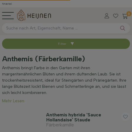
0
Filter
Sortieren nach
Anthemis (Färberkamille)
Anwendung
Anthemis bringt Farbe in den Garten mit ihren
margeritenähnlichen Blüten und ihrem duftenden Laub. Sie ist
trockenheitsresistent, ideal für Steingärten und Präriegärten. Ihre
Blütenfarbe
lange Blütezeit lockt Bienen und Schmetterlinge an, und sie lässt
sich leicht kombinieren.
Mehr Lesen
Blütezeit
Anthemis hybrida 'Sauce
Hollandaise' Staude
Blattfarbe
Färberkamille