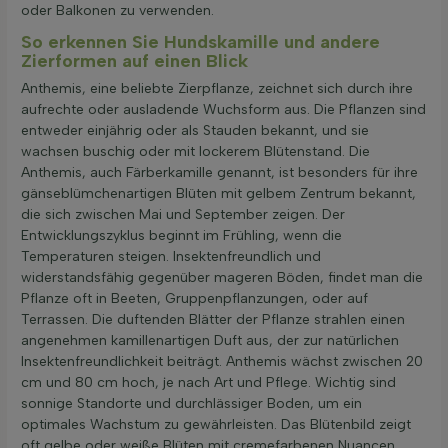
oder Balkonen zu verwenden.
So erkennen Sie Hundskamille und andere
Zierformen auf einen Blick
Anthemis, eine beliebte Zierpflanze, zeichnet sich durch ihre
aufrechte oder ausladende Wuchsform aus. Die Pflanzen sind
entweder einjährig oder als Stauden bekannt, und sie
wachsen buschig oder mit lockerem Blütenstand. Die
Anthemis, auch Färberkamille genannt, ist besonders für ihre
gänseblümchenartigen Blüten mit gelbem Zentrum bekannt,
die sich zwischen Mai und September zeigen. Der
Entwicklungszyklus beginnt im Frühling, wenn die
Temperaturen steigen. Insektenfreundlich und
widerstandsfähig gegenüber mageren Böden, findet man die
Pflanze oft in Beeten, Gruppenpflanzungen, oder auf
Terrassen. Die duftenden Blätter der Pflanze strahlen einen
angenehmen kamillenartigen Duft aus, der zur natürlichen
Insektenfreundlichkeit beiträgt. Anthemis wächst zwischen 20
cm und 80 cm hoch, je nach Art und Pflege. Wichtig sind
sonnige Standorte und durchlässiger Boden, um ein
optimales Wachstum zu gewährleisten. Das Blütenbild zeigt
oft gelbe oder weiße Blüten mit cremefarbenen Nuancen.