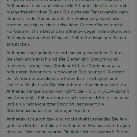
Anthemis ist eine sonnenliebende Art unter den
Stauden
mit
margeritenähnlichen Blüten. Die duftende Färberkamille kann
ebenfalls in der Küche und für ihre Heilwirkung verwendet
werden, was sie zu einer vielseitigen Gartenpflanze macht.
Für Gärtner ist sie besonders attraktiv wegen ihrer natürlichen
Beeteignung und ihrer Fähigkeit, Schmetterlinge und Bienen
anzulocken.
Anthemis zeigt gefiederte und fein eingeschnittene Blätter,
die stark aromatisch sind. Die Blätter sind graugrün und
manchmal silbrig. Diese Struktur hilft, die Verdunstung zu
reduzieren, besonders in trockenen Bedingungen. Während
der Wintermonate bleibt die Färberkamille oft grün und
verliert nicht ihr Laub. Die Winterhärte ist beeindruckend, da
Anthemis Temperaturen von -29°C bis -18°C in USDA-Zone 5
bis 7 standhält. Nährstoffarme und trockene Böden sind ideal,
und ein windgeschützter Standort verbessert die
Überlebenschancen bei strengen Frösten.
Anthemis ist auch hitze- und trockenheitsbeständig. Die fein
geteilten Blätter und die oft vorhandene Wachsschicht tragen
dazu bei, Wasser zu sparen. Ein tiefes Wurzelsystem hilft der