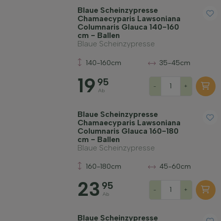
Blaue Scheinzypresse
Maximale Höhe (cm)
Chamaecyparis Lawsoniana
Columnaris Glauca 140-160
cm - Ballen
Geschlecht
Blaue Scheinzypresse
140-160cm
35-45cm
Standort
19
95
-
+
Ab
Wuchsform
Blaue Scheinzypresse
Chamaecyparis Lawsoniana
Columnaris Glauca 160-180
Anwendung
cm - Ballen
Blaue Scheinzypresse
160-180cm
45-60cm
Blütenfarbe
23
95
-
+
Ab
Blütezeit
Blaue Scheinzypresse