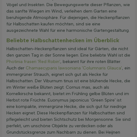
Vögel und Insekten. Die Bewegungswerte dieser Pflanzen, wie
das sanfte Wiegen im Wind, verleihen dem Garten eine
beruhigende Atmosphäre. Für diejenigen, die Heckenpflanzen
für Halbschatten kaufen möchten, sind sie eine
ausgezeichnete Wahl für eine harmonische Gartengestaltung.
Beliebte Halbschattenhecken im Überblick
Halbschatten-Heckenpflanzen sind ideal für Gärten, die nicht
den ganzen Tag in der Sonne liegen. Eine beliebte Wahl ist die
Photinia fraseri 'Red Robin'
, bekannt für ihre roten Blätter.
Auch der
Chamaecyparis lawsoniana 'Columnaris Glauca'
, ein
immergrüner Strauch, eignet sich gut als Hecke für
Halbschatten. Der Viburnum tinus ist eine blühende Hecke, die
im Winter weiße Blüten zeigt. Cornus mas, auch als
Kornelkirsche bekannt, bietet im Frühling gelbe Blüten und im
Herbst rote Früchte. Euonymus japonicus 'Green Spire' ist
eine kompakte, immergrüne Hecke, die sich gut für niedrige
Hecken eignet. Diese Heckenpflanzen für Halbschatten sind
pflegeleicht und bieten Sichtschutz bei Morgensonne. Sie sind
perfekt, um unschöne Objekte zu verdecken oder als
Grundstücksgrenze zum Nachbarn zu dienen. Bei Heijnen