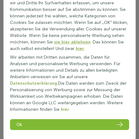
Struktur kann glatt oder leicht behaart sein, was die Pflanze
wir und Dritte Ihr Surfverhalten erfassen, um unsere
vor Austrocknung schützt. Im Winter behalten viele dieser
Kommunikation besser auf Sie abstimmen zu können. Sie
Pflanzen ihr Laub, was sie zu einer guten Wahl für Sichtschutz
können jederzeit frei wählen, welche Kategorien von
macht. Die Winterhärte von Heckenpflanzen für Halbschatten
Cookies Sie zulassen möchten. Wenn Sie auf „OK“ klicken,
hängt von der Art ab. Einige sind frostempfindlich, während
akzeptieren Sie die Verwendung aller Cookies auf unserer
andere Temperaturen bis zu -20 Grad Celsius aushalten.
Website. Wenn Sie keine personalisierte Werbung sehen
Faktoren wie Wind und Bodenbeschaffenheit spielen eine
möchten, können Sie
sie hier ablehnen
. Das können Sie
Rolle. Ein geschützter Standort und gut durchlässiger Boden
auch selbst einstellen! Und zwar
hier
.
verbessern die Winterhärte. Viele Heckenpflanzen für
Wir arbeiten mit Dritten zusammen, die Daten für
Halbschatten sind immergrün, was bedeutet, dass sie das
Analysen und personalisierte Werbung verwenden. Für
ganze Jahr über Blätter tragen. Dies ist besonders nützlich für
weitere Informationen und Details zu allen beteiligten
die Privatsphäre. Die Standortwahl und das Klima
Anbietern verweisen wir Sie auf unsere
beeinflussen, ob die Pflanzen ihr Laub behalten. Diese
Datenschutzerklärung
.Die Daten werden zum Zweck der
Pflanzen sind oft hitze- und trockenheitsresistent. Ihre Blätter
Personalisierung von Werbung sowie zur Messung der
haben manchmal eine Wachsschicht oder Behaarung, die
Wirksamkeit von Werbekampagnen erhoben. Die Daten
Wasserverlust reduziert. Ein tiefes Wurzelsystem hilft, Wasser
können an Google LLC weitergegeben werden. Weitere
aus tieferen Bodenschichten zu ziehen. Heckenpflanzen für
Informationen finden Sie
hier
.
Halbschatten sind in der Regel ungiftig und sicher für Kinder
und Haustiere. Bei normalem Gebrauch im Garten besteht
Ok
keine Gefahr. Diese Pflanzen fördern die Biodiversität, indem
sie Lebensraum und Nahrung für Insekten bieten. Sie blühen
oft lange und unterstützen so das Gleichgewicht im