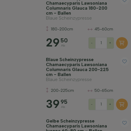
Chamaecyparis Lawsoniana
Blattfarbe
Columnaris Glauca 180-200
cm - Ballen
Blaue Scheinzypresse
Preis
180-200cm
45-60cm
29
50
-
+
Ab
Blaue Scheinzypresse
Chamaecyparis Lawsoniana
Widerstandsfähigkeit
Columnaris Glauca 200-225
cm - Ballen
Blaue Scheinzypresse
Immergrün
200-225cm
50-65cm
39
95
Duftend
-
+
Ab
Fruchttragend
Gelbe Scheinzypresse
Chamaecyparis Lawsoniana
Ivonne 60-80 cm - Ballen