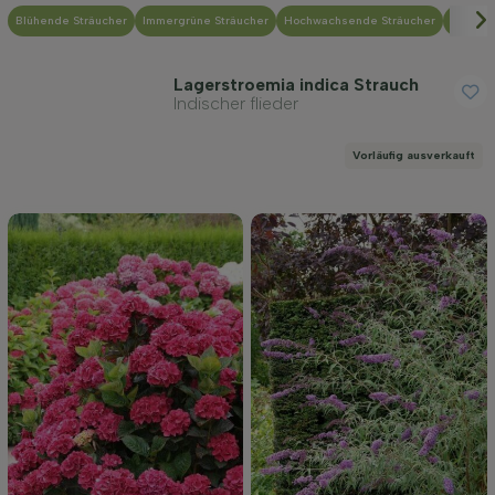
Blühende Sträucher
Immergrüne Sträucher
Hochwachsende Sträucher
Niedri
Lagerstroemia indica Strauch
Indischer flieder
Vorläufig ausverkauft