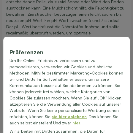
entscheidende Rolle, da zu viel Sonne oder Wind den Boden
austrocknen kann. Eine Mulchschicht hilft, die Feuchtigkeit zu
bewahren. Ziersträucher bevorzugen einen leicht sauren bis
neutralen pH-Wert. Ein pH-Wert zwischen 6 und 7 ist ideal.
Der pH-Wert beeinflusst die Nährstoffaufnahme und sollte
regelmäßig überprüft werden, um optimale
Wachstumsbedingungen zu gewährleisten. Mit der richtigen
Pflege und Standortwahl gedeihen Ziersträucher prächtig und
Präferenzen
verschönern jeden Garten.
Um Ihr Online-Erlebnis zu verbessern und zu
Pflanzzeit für optimale Heckenbildung
personalisieren, verwenden wir Cookies und ähnliche
Ziersträucher können das ganze Jahr über gepflanzt werden,
Methoden. Mithilfe bestimmter Marketing-Cookies können
wenn sie in Töpfen geliefert werden, außer bei Frost. Pflanzen
wir und Dritte Ihr Surfverhalten erfassen, um unsere
mit Wurzelballen oder bloßen Wurzeln sollten im Frühjahr
Kommunikation besser auf Sie abstimmen zu können. Sie
oder Herbst gepflanzt werden. Die Pflanzabstände für
können jederzeit frei wählen, welche Kategorien von
Ziersträucher hängen von der Art, der Größe beim Pflanzen
Cookies Sie zulassen möchten. Wenn Sie auf „OK“ klicken,
und der Wachstumsrate ab. Informationen zur Anzahl der
akzeptieren Sie die Verwendung aller Cookies auf unserer
Pflanzen pro Meter sind auf der Heijnen-Produktseite zu
Website. Wenn Sie keine personalisierte Werbung sehen
finden. Eine gute Bodenvorbereitung ist wichtig. Der Boden
möchten, können Sie
sie hier ablehnen
. Das können Sie
sollte gut gelockert und mit Kompost angereichert werden.
auch selbst einstellen! Und zwar
hier
.
Beim Pflanzen von Ziersträuchern ist es wichtig, das
Wir arbeiten mit Dritten zusammen, die Daten für
Pflanzloch doppelt so breit wie der Wurzelballen zu machen.