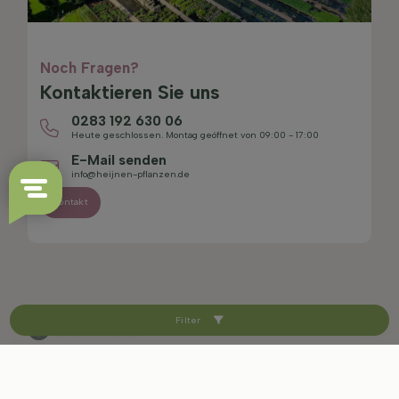
Noch Fragen?
Kontaktieren Sie uns
0283 192 630 06
Heute geschlossen. Montag geöffnet von 09:00 - 17:00
E-Mail senden
info@heijnen-pflanzen.de
Kontakt
Filter
4.4/5