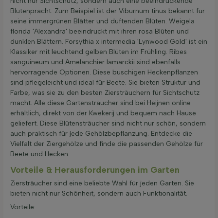
nicht nur Sichtschutz, sondern auch eine beeindruckende
Blütenpracht. Zum Beispiel ist der Viburnum tinus bekannt für
seine immergrünen Blätter und duftenden Blüten. Weigela
florida 'Alexandra' beeindruckt mit ihren rosa Blüten und
dunklen Blättern. Forsythia x intermedia 'Lynwood Gold' ist ein
Klassiker mit leuchtend gelben Blüten im Frühling. Ribes
sanguineum und Amelanchier lamarckii sind ebenfalls
hervorragende Optionen. Diese buschigen Heckenpflanzen
sind pflegeleicht und ideal für Beete. Sie bieten Struktur und
Farbe, was sie zu den besten Ziersträuchern für Sichtschutz
macht. Alle diese Gartensträucher sind bei Heijnen online
erhältlich, direkt von der Kwekerij und bequem nach Hause
geliefert. Diese Blütensträucher sind nicht nur schön, sondern
auch praktisch für jede Gehölzbepflanzung. Entdecke die
Vielfalt der Ziergehölze und finde die passenden Gehölze für
Beete und Hecken.
Vorteile & Herausforderungen im Garten
Ziersträucher sind eine beliebte Wahl für jeden Garten. Sie
bieten nicht nur Schönheit, sondern auch Funktionalität.
Vorteile: