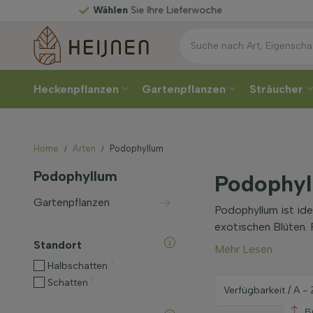
Wählen
Sie Ihre Lieferwoche
Heckenpflanzen
Gartenpflanzen
Sträucher
Home
Arten
Podophyllum
Podophyllum
Podophyl
Gartenpflanzen
Podophyllum ist ide
exotischen Blüten. 
Standort
Mehr Lesen
1
Halbschatten
1
Schatten
5