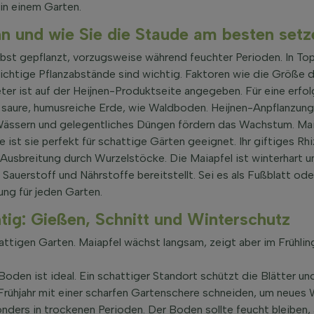
in einem Garten.
n und wie Sie die Staude am besten setz
bst gepflanzt, vorzugsweise während feuchter Perioden. In Top
e richtige Pflanzabstände sind wichtig. Faktoren wie die Größ
eter ist auf der Heijnen-Produktseite angegeben. Für eine erfo
aure, humusreiche Erde, wie Waldboden. Heijnen-Anpflanzungs
ässern und gelegentliches Düngen fördern das Wachstum. Mai
 ist sie perfekt für schattige Gärten geeignet. Ihr giftiges R
 Ausbreitung durch Wurzelstöcke. Die Maiapfel ist winterhart u
auerstoff und Nährstoffe bereitstellt. Sei es als Fußblatt ode
ng für jeden Garten.
tig: Gießen, Schnitt und Winterschutz
attigen Garten. Maiapfel wächst langsam, zeigt aber im Frühlin
Boden ist ideal. Ein schattiger Standort schützt die Blätter 
m Frühjahr mit einer scharfen Gartenschere schneiden, um neues
ders in trockenen Perioden. Der Boden sollte feucht bleiben,