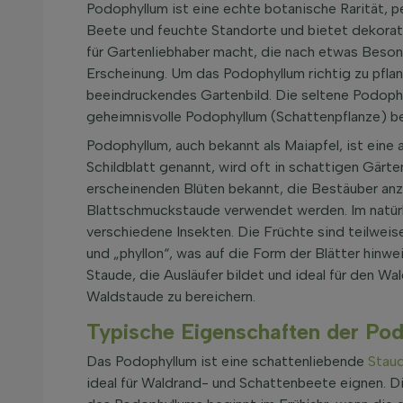
Podophyllum ist eine echte botanische Rarität, pe
Beete und feuchte Standorte und bietet dekorativ
für Gartenliebhaber macht, die nach etwas Besond
Erscheinung. Um das Podophyllum richtig zu pflanz
beeindruckendes Gartenbild. Die seltene Podophyl
geheimnisvolle Podophyllum (Schattenpflanze) bei
Podophyllum, auch bekannt als Maiapfel, ist eine
Schildblatt genannt, wird oft in schattigen Gärte
erscheinenden Blüten bekannt, die Bestäuber anz
Blattschmuckstaude verwendet werden. Im natürli
verschiedene Insekten. Die Früchte sind teilwei
und „phyllon“, was auf die Form der Blätter hinwe
Staude, die Ausläufer bildet und ideal für den W
Waldstaude zu bereichern.
Typische Eigenschaften der Pod
Das Podophyllum ist eine schattenliebende
Stau
ideal für Waldrand- und Schattenbeete eignen. Di