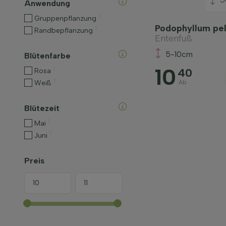
Anwendung
1
Gruppenpflanzung
Podophyllum pe
1
Randbepflanzung
Entenfuß
5-10cm
Blütenfarbe
10
1
40
Rosa
1
Weiß
Ab
Blütezeit
1
Mai
1
Juni
Preis