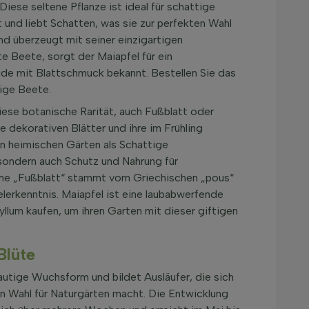
iese seltene Pflanze ist ideal für schattige
 und liebt Schatten, was sie zur perfekten Wahl
nd überzeugt mit seiner einzigartigen
te Beete, sorgt der Maiapfel für ein
ude mit Blattschmuck bekannt. Bestellen Sie das
tige Beete.
iese botanische Rarität, auch Fußblatt oder
e dekorativen Blätter und ihre im Frühling
in heimischen Gärten als Schattige
sondern auch Schutz und Nahrung für
 Name „Fußblatt“ stammt vom Griechischen „pous“
elerkenntnis. Maiapfel ist eine laubabwerfende
llum kaufen, um ihren Garten mit dieser giftigen
Blüte
autige Wuchsform und bildet Ausläufer, die sich
en Wahl für Naturgärten macht. Die Entwicklung