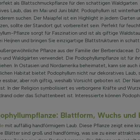
rfekt als Blattschmuckpflanze für den schattigen Waldgarten. D
es Laub, das im Mai und Juni blüht. Podophyllum ist winterhart
erem suchen. Der Maiapfel ist ein Highlight in jedem Garten u
en, sollte der Standort gut vorbereitet sein. Perfekt für feuch
lum-Pflanze sorgt für Faszination und ist als giftige Waldsta
 Heijnen und bringen Sie einzigartige Blattstrukturen in schat
 außergewöhnliche Pflanze aus der Familie der Berberidaceae. D
n und Waldgärten verwendet. Die Podophyllumpflanze ist für ihr
iehen. In Ostasien und Nordamerika beheimatet, kann sie auch 
chen Habitat bietet Podophyllum nicht nur dekoratives Laub, 
se essbar, aber roh giftig, weshalb Vorsicht geboten ist. Der
ist. In der Religion symbolisiert es verborgene Kräfte und Wurz
aldrand oder das Schattenbeet ist. Interessierte können Podophy
ophyllumpflanze: Blattform, Wuchs und 
de
mit auffällig handförmigem Laub. Diese Pflanze zeigt eine kr
e Blätter sind groß und handförmig, was sie zu einer attraktiv