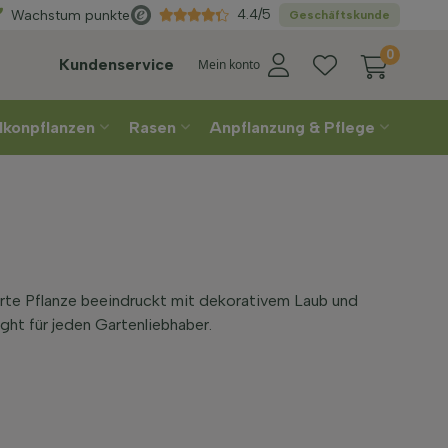
Direkt
aus der Gärtnerei
4.4/5
Wachstum punkte
Geschäftskunde
0
Kundenservice
Mein konto
lkonpflanzen
Rasen
Anpflanzung & Pflege
arte Pflanze beeindruckt mit dekorativem Laub und
ght für jeden Gartenliebhaber.