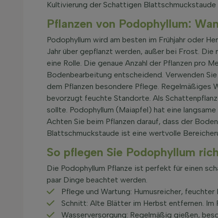
Kultivierung der Schattigen Blattschmuckstaude 
Pflanzen von Podophyllum: Wan
Podophyllum wird am besten im Frühjahr oder Her
Jahr über gepflanzt werden, außer bei Frost. Di
eine Rolle. Die genaue Anzahl der Pflanzen pro M
Bodenbearbeitung entscheidend. Verwenden Sie s
dem Pflanzen besondere Pflege. Regelmäßiges W
bevorzugt feuchte Standorte. Als Schattenpflanze
sollte. Podophyllum (Maiapfel) hat eine langsame
Achten Sie beim Pflanzen darauf, dass der Boden S
Blattschmuckstaude ist eine wertvolle Bereicheru
So pflegen Sie Podophyllum rich
Die Podophyllum Pflanze ist perfekt für einen sch
paar Dinge beachtet werden.
Pflege und Wartung: Humusreicher, feuchter 
Schnitt: Alte Blätter im Herbst entfernen. I
Wasserversorgung: Regelmäßig gießen, beson