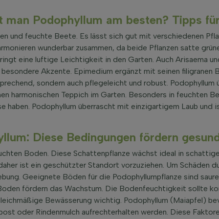
rt man Podophyllum am besten? Tipps fü
en und feuchte Beete. Es lässt sich gut mit verschiedenen Pfl
rmonieren wunderbar zusammen, da beide Pflanzen satte grüne 
ngt eine luftige Leichtigkeit in den Garten. Auch Arisaema und 
esondere Akzente. Epimedium ergänzt mit seinen filigranen Bl
sprechend, sondern auch pflegeleicht und robust. Podophyllum 
en harmonischen Teppich im Garten. Besonders in feuchten Beet
se haben. Podophyllum überrascht mit einzigartigem Laub und 
yllum: Diese Bedingungen fördern gesu
chten Boden. Diese Schattenpflanze wächst ideal in schattig
, daher ist ein geschützter Standort vorzuziehen. Um Schäden 
bung. Geeignete Böden für die Podophyllumpflanze sind saure
Boden fördern das Wachstum. Die Bodenfeuchtigkeit sollte ko
e gleichmäßige Bewässerung wichtig. Podophyllum (Maiapfel) be
ost oder Rindenmulch aufrechterhalten werden. Diese Faktoren