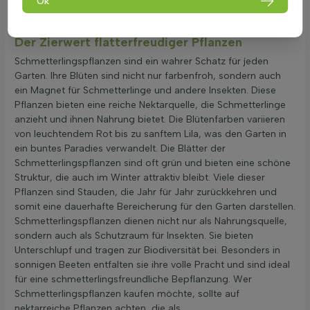
fördern die Artenvielfalt im Garten.
Ok
Der Zierwert flatterfreudiger Pflanzen
Schmetterlingspflanzen sind ein wahrer Schatz für jeden
Garten. Ihre Blüten sind nicht nur farbenfroh, sondern auch
ein Magnet für Schmetterlinge und andere Insekten. Diese
Pflanzen bieten eine reiche Nektarquelle, die Schmetterlinge
anzieht und ihnen Nahrung bietet. Die Blütenfarben variieren
von leuchtendem Rot bis zu sanftem Lila, was den Garten in
ein buntes Paradies verwandelt. Die Blätter der
Schmetterlingspflanzen sind oft grün und bieten eine schöne
Struktur, die auch im Winter attraktiv bleibt. Viele dieser
Pflanzen sind Stauden, die Jahr für Jahr zurückkehren und
somit eine dauerhafte Bereicherung für den Garten darstellen.
Schmetterlingspflanzen dienen nicht nur als Nahrungsquelle,
sondern auch als Schutzraum für Insekten. Sie bieten
Unterschlupf und tragen zur Biodiversität bei. Besonders in
sonnigen Beeten entfalten sie ihre volle Pracht und sind ideal
für eine schmetterlingsfreundliche Bepflanzung. Wer
Schmetterlingspflanzen kaufen möchte, sollte auf
nektarreiche Pflanzen achten, die als