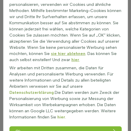
personalisieren, verwenden wir Cookies und ähnliche
Das Beschneiden fördert das Wachstum und die Blüte.
Methoden. Mithilfe bestimmter Marketing-Cookies können
Im Frühjahr oder nach der Blüte schneiden, um die
wir und Dritte Ihr Surfverhalten erfassen, um unsere
Pflanze in Form zu halten. Scharfe Scheren verwenden,
Kommunikation besser auf Sie abstimmen zu können. Sie
um Schäden zu vermeiden.
können jederzeit frei wählen, welche Kategorien von
Die Düngung ist entscheidend. Im Frühjahr und Sommer
Cookies Sie zulassen möchten. Wenn Sie auf „OK“ klicken,
alle 4-6 Wochen mit einem ausgewogenen Dünger
akzeptieren Sie die Verwendung aller Cookies auf unserer
versorgen, um die Blüte zu fördern.
Website. Wenn Sie keine personalisierte Werbung sehen
Schmetterlingspflanzen können geteilt werden, um die
möchten, können Sie
Pflanze zu verjüngen. Alle 3-4 Jahre im Frühjahr teilen,
sie hier ablehnen
. Das können Sie
auch selbst einstellen! Und zwar
um Platz für neues Wachstum zu schaffen.
hier
.
Winterharte Schmetterlingspflanzen benötigen Schutz.
Wir arbeiten mit Dritten zusammen, die Daten für
Eine Mulchschicht hilft, die Wurzeln vor Frost zu
Analysen und personalisierte Werbung verwenden. Für
schützen.
weitere Informationen und Details zu allen beteiligten
Beim Verpflanzen im Frühjahr oder Herbst darauf achten,
Anbietern verweisen wir Sie auf unsere
dass der Boden gut vorbereitet ist. Nach dem
Datenschutzerklärung
.Die Daten werden zum Zweck der
Verpflanzen gut wässern und regelmäßig pflegen.
Personalisierung von Werbung sowie zur Messung der
Wirksamkeit von Werbekampagnen erhoben. Die Daten
Schmetterlingspflanzen kaufen ist eine gute Möglichkeit, den
können an Google LLC weitergegeben werden. Weitere
Garten in ein Paradies für Schmetterlinge zu verwandeln.
Informationen finden Sie
hier
.
Diese Pflanzen sind nicht nur schön, sondern auch wichtig für
die Biodiversität. Sie ziehen Bienen und Schmetterlinge an und