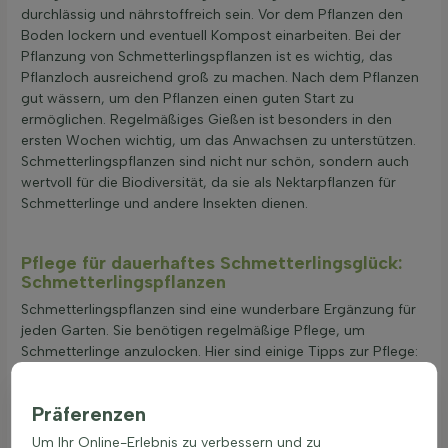
durchlässig und nährstoffreich sein. Vor dem Pflanzen den
Boden lockern und eventuell Kompost einarbeiten. Bei der
Pflanzung von Schmetterlingspflanzen ist es wichtig, das
Pflanzloch ausreichend groß zu machen. Nach dem Pflanzen
gut wässern, um den Pflanzen einen guten Start zu
ermöglichen. Regelmäßiges Gießen ist besonders in den
ersten Wochen wichtig, um das Anwachsen zu unterstützen.
Schmetterlingspflanzen sind nicht nur schön, sondern auch
wertvoll für die Biodiversität, da sie als Nektarpflanzen für
Schmetterlinge und andere Insekten dienen.
Pflege für dauerhaftes Schmetterlingsglück:
Schmetterlingspflanzen
Schmetterlingspflanzen sind eine wunderbare Ergänzung für
jeden Garten. Sie benötigen regelmäßige Pflege, um
Schmetterlinge anzulocken. Hier sind einige Tipps zur Pflege:
Regelmäßiges Gießen ist wichtig. Schmetterlingspflanzen
brauchen gleichmäßige Feuchtigkeit, besonders in
Präferenzen
trockenen Perioden. Morgens oder abends gießen, um
Um Ihr Online-Erlebnis zu verbessern und zu
Verdunstung zu vermeiden.