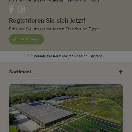
Erhalten Sie unsere neuesten Trends und Tipps.
Registrieren Sie sich jetzt!
Erhalten Sie unsere neuesten Trends und Tipps.
Registrieren
tung
von unseren Experten
Wählen
Sie Ihre Liefe
Sortiment