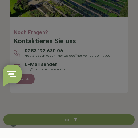
Noch Fragen?
Kontaktieren Sie uns
0283 192 630 06
Heute geschlossen. Montag geöffnet von 09:00 - 17:00
E-Mail senden
info@heijnen-pflanzen.de
Kontakt
Filter
4.4/5