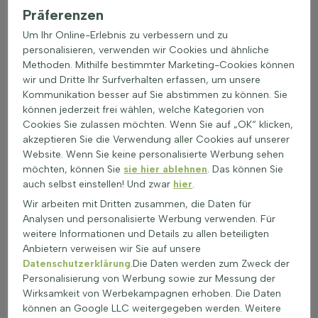
halten. Pflegeleichte Gartenpflanzen bevorzugen oft einen
Präferenzen
neutralen bis leicht sauren pH-Wert. Ein pH-Wert zwischen 6
Um Ihr Online-Erlebnis zu verbessern und zu
und 7 ist ideal. Faktoren wie Bodenart und Wasserqualität
personalisieren, verwenden wir Cookies und ähnliche
können den pH-Wert beeinflussen. Eine regelmäßige
Methoden. Mithilfe bestimmter Marketing-Cookies können
Überprüfung des pH-Werts kann helfen, die optimalen
wir und Dritte Ihr Surfverhalten erfassen, um unsere
Bedingungen für pflegeleichte Pflanzen zu gewährleisten.
Kommunikation besser auf Sie abstimmen zu können. Sie
Pflanzzeit für pflegearme Sorten
können jederzeit frei wählen, welche Kategorien von
Pflanzen wie pflegeleichte Gartenpflanzen können das ganze
Cookies Sie zulassen möchten. Wenn Sie auf „OK“ klicken,
Jahr über gepflanzt werden, wenn sie in Töpfen geliefert
akzeptieren Sie die Verwendung aller Cookies auf unserer
werden, außer bei Frost. Pflanzen mit Wurzelballen oder
Website. Wenn Sie keine personalisierte Werbung sehen
bloßen Wurzeln sollten im Frühjahr oder Herbst gepflanzt
möchten, können Sie
sie hier ablehnen
. Das können Sie
werden. Die Pflanzabstände für pflegearme Zierpflanzen
auch selbst einstellen! Und zwar
hier
.
hängen von der Art, der Größe beim Pflanzen und der
Wir arbeiten mit Dritten zusammen, die Daten für
Wachstumsrate ab. Informationen zur Anzahl der Pflanzen
Analysen und personalisierte Werbung verwenden. Für
pro Meter oder Quadratmeter sind auf der Heijnen-
weitere Informationen und Details zu allen beteiligten
Produktseite zu finden. Die richtige Bodenbearbeitung ist
Anbietern verweisen wir Sie auf unsere
entscheidend für das Wachstum von pflegefreundlichen
Datenschutzerklärung
.Die Daten werden zum Zweck der
Gartenpflanzen. Der Boden sollte gut durchlässig und
Personalisierung von Werbung sowie zur Messung der
nährstoffreich sein. Vor dem Pflanzen ist es wichtig, den
Wirksamkeit von Werbekampagnen erhoben. Die Daten
Boden gut zu lockern und eventuell Kompost hinzuzufügen.
können an Google LLC weitergegeben werden. Weitere
Bei der Pflanzung von pflegeleichten Pflanzen ist es wichtig,