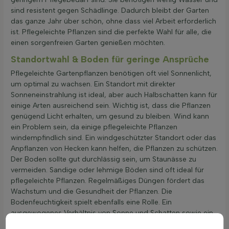
sind resistent gegen Schädlinge. Dadurch bleibt der Garten
das ganze Jahr über schön, ohne dass viel Arbeit erforderlich
ist. Pflegeleichte Pflanzen sind die perfekte Wahl für alle, die
einen sorgenfreien Garten genießen möchten.
Standortwahl & Boden für geringe Ansprüche
Pflegeleichte Gartenpflanzen benötigen oft viel Sonnenlicht,
um optimal zu wachsen. Ein Standort mit direkter
Sonneneinstrahlung ist ideal, aber auch Halbschatten kann für
einige Arten ausreichend sein. Wichtig ist, dass die Pflanzen
genügend Licht erhalten, um gesund zu bleiben. Wind kann
ein Problem sein, da einige pflegeleichte Pflanzen
windempfindlich sind. Ein windgeschützter Standort oder das
Anpflanzen von Hecken kann helfen, die Pflanzen zu schützen.
Der Boden sollte gut durchlässig sein, um Staunässe zu
vermeiden. Sandige oder lehmige Böden sind oft ideal für
pflegeleichte Pflanzen. Regelmäßiges Düngen fördert das
Wachstum und die Gesundheit der Pflanzen. Die
Bodenfeuchtigkeit spielt ebenfalls eine Rolle. Ein
ausgewogenes Verhältnis von Sonne und Schatten sowie ein
gut durchlässiger Boden helfen, die richtige Feuchtigkeit zu