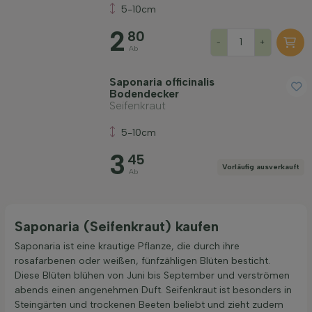
5-10cm
Anwendung
2
80
-
+
Ab
Blütenfarbe
Saponaria officinalis
Bodendecker
Blütezeit
Seifenkraut
5-10cm
Preis
3
45
Vorläufig ausverkauft
Ab
Saponaria (Seifenkraut) kaufen
Saponaria ist eine krautige Pflanze, die durch ihre
Widerstandsfähigkeit
rosafarbenen oder weißen, fünfzähligen Blüten besticht.
Diese Blüten blühen von Juni bis September und verströmen
abends einen angenehmen Duft. Seifenkraut ist besonders in
Duftend
Steingärten und trockenen Beeten beliebt und zieht zudem