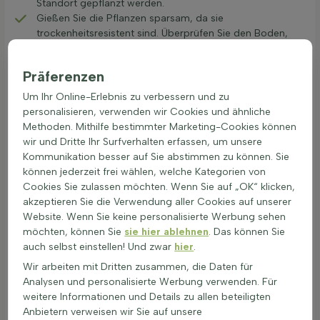
Standort gepflanzt werden.
Gießen Sie die Pflanzen sparsam, da sie
trockenheitsresistent sind. Überprüfen Sie den Boden,
bevor Sie Wasser hinzufügen.
Eine Düngung im Frühjahr fördert das Wachstum.
Präferenzen
Verwenden Sie einen ausgewogenen, organischen
Dünger.
Um Ihr Online-Erlebnis zu verbessern und zu
Teilen nicht zutreffend für diese Gattung
personalisieren, verwenden wir Cookies und ähnliche
Winterharte Pflanze, benötigt keine spezielle
Methoden. Mithilfe bestimmter Marketing-Cookies können
Winterpflege.
wir und Dritte Ihr Surfverhalten erfassen, um unsere
Seifenkraut kann im Frühjahr umgepflanzt werden. Nach
Kommunikation besser auf Sie abstimmen zu können. Sie
dem Verpflanzen gut wässern und auf Drainage achten.
können jederzeit frei wählen, welche Kategorien von
Cookies Sie zulassen möchten. Wenn Sie auf „OK“ klicken,
Mit der richtigen Pflege bleibt Seifenkraut eine attraktive
akzeptieren Sie die Verwendung aller Cookies auf unserer
Pflanze in jedem Garten und bietet eine wichtige
Website. Wenn Sie keine personalisierte Werbung sehen
Nahrungsquelle für Insekten.
möchten, können Sie
sie hier ablehnen
. Das können Sie
Die Zierwerte von Saponaria im Verlauf der
auch selbst einstellen! Und zwar
hier
.
Gartensaison
Wir arbeiten mit Dritten zusammen, die Daten für
Saponaria ist eine farbenfrohe
Gartenpflanze
, die sich leicht
Analysen und personalisierte Werbung verwenden. Für
ausbreitet. Diese Pflanze ist bekannt für ihre reichhaltige
weitere Informationen und Details zu allen beteiligten
Blütenpracht in Rosa bis Violett. Die Blüten von Saponaria
Anbietern verweisen wir Sie auf unsere