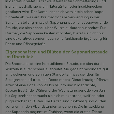
In der Natur bietet Seifenkraut Nektar für Schmetterlinge und
Bienen, weshalb sie oft in Naturgärten oder Insektenecken
gepflanzt wird. Der Name leitet sich vom lateinischen 'sapo'
für Seife ab, was auf ihre traditionelle Verwendung in der
Seifenherstellung hinweist. Saponaria ist eine laubabwerfende
Staude, die sich schnell über Wurzelausläufer ausbreitet. Für
Gärtner, die Saponaria kaufen möchten, bietet sie nicht nur
eine dekorative, sondern auch eine funktionale Ergänzung für
Beete und Pflanzgefäße.
Eigenschaften und Blüten der Saponariastaude
im Überblick
Die Saponaria ist eine horstbildende Staude, die sich durch
Wurzelausläufer schnell ausbreitet. Sie gedeiht besonders gut
an trockenen und sonnigen Standorten, was sie ideal für
Steingärten und trockene Beete macht. Diese krautige Pflanze
erreicht eine Höhe von 20 bis 90 cm und bildet dichte,
üppige Bestände. Während der Wachstumsperiode von Juni
bis September schmückt sie sich mit zartrosa, weißen oder
purpurfarbenen Blüten. Die Blüten sind fünfzählig und duften
vor allem in den Abendstunden angenehm. Die Entwicklung
der Saponaria beginnt im Frühjahr, wenn die ersten Triebe