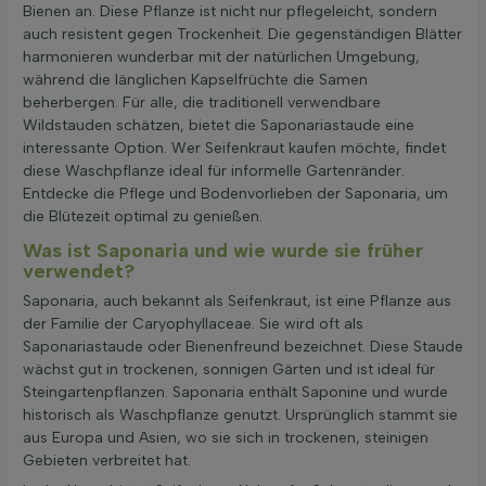
Bienen an. Diese Pflanze ist nicht nur pflegeleicht, sondern
Filter anwenden
auch resistent gegen Trockenheit. Die gegenständigen Blätter
harmonieren wunderbar mit der natürlichen Umgebung,
während die länglichen Kapselfrüchte die Samen
beherbergen. Für alle, die traditionell verwendbare
Wildstauden schätzen, bietet die Saponariastaude eine
interessante Option. Wer Seifenkraut kaufen möchte, findet
diese Waschpflanze ideal für informelle Gartenränder.
Entdecke die Pflege und Bodenvorlieben der Saponaria, um
die Blütezeit optimal zu genießen.
Was ist Saponaria und wie wurde sie früher
verwendet?
Saponaria, auch bekannt als Seifenkraut, ist eine Pflanze aus
der Familie der Caryophyllaceae. Sie wird oft als
Saponariastaude oder Bienenfreund bezeichnet. Diese Staude
wächst gut in trockenen, sonnigen Gärten und ist ideal für
Steingartenpflanzen. Saponaria enthält Saponine und wurde
historisch als Waschpflanze genutzt. Ursprünglich stammt sie
aus Europa und Asien, wo sie sich in trockenen, steinigen
Gebieten verbreitet hat.