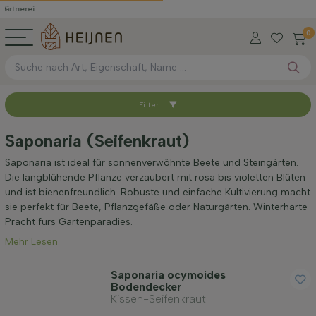
0
Filter
Sortieren nach
Saponaria (Seifenkraut)
Verfügbar
Saponaria ist ideal für sonnenverwöhnte Beete und Steingärten.
Die langblühende Pflanze verzaubert mit rosa bis violetten Blüten
und ist bienenfreundlich. Robuste und einfache Kultivierung macht
Maximale Höhe (cm)
sie perfekt für Beete, Pflanzgefäße oder Naturgärten. Winterharte
Pracht fürs Gartenparadies.
Mehr Lesen
Standort
Saponaria ocymoides
Bodendecker
Wuchsform
Kissen-Seifenkraut