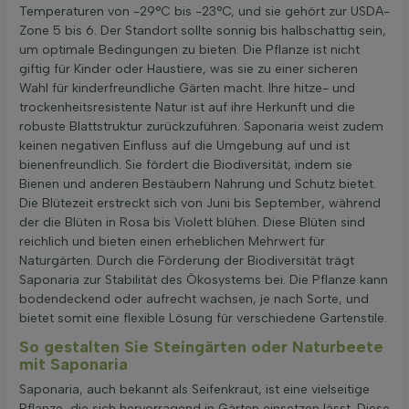
Temperaturen von -29°C bis -23°C, und sie gehört zur USDA-
Zone 5 bis 6. Der Standort sollte sonnig bis halbschattig sein,
um optimale Bedingungen zu bieten. Die Pflanze ist nicht
giftig für Kinder oder Haustiere, was sie zu einer sicheren
Wahl für kinderfreundliche Gärten macht. Ihre hitze- und
trockenheitsresistente Natur ist auf ihre Herkunft und die
robuste Blattstruktur zurückzuführen. Saponaria weist zudem
keinen negativen Einfluss auf die Umgebung auf und ist
bienenfreundlich. Sie fördert die Biodiversität, indem sie
Bienen und anderen Bestäubern Nahrung und Schutz bietet.
Die Blütezeit erstreckt sich von Juni bis September, während
der die Blüten in Rosa bis Violett blühen. Diese Blüten sind
reichlich und bieten einen erheblichen Mehrwert für
Naturgärten. Durch die Förderung der Biodiversität trägt
Saponaria zur Stabilität des Ökosystems bei. Die Pflanze kann
bodendeckend oder aufrecht wachsen, je nach Sorte, und
bietet somit eine flexible Lösung für verschiedene Gartenstile.
So gestalten Sie Steingärten oder Naturbeete
mit Saponaria
Saponaria, auch bekannt als Seifenkraut, ist eine vielseitige
Pflanze, die sich hervorragend in Gärten einsetzen lässt. Diese