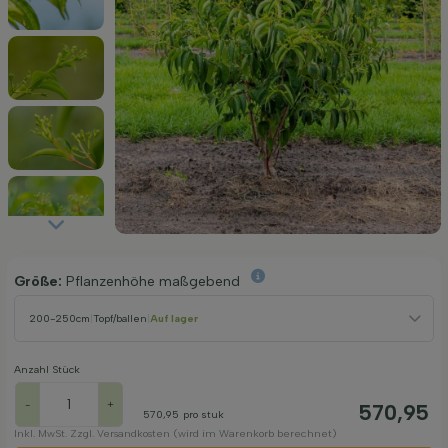
Größe:
Pflanzenhöhe maßgebend
200-250cm
|
Topf/ballen
|
Auf lager
Anzahl Stück
-
+
570,95
570,95
pro stuk
Inkl. MwSt. Zzgl. Versandkosten (wird im Warenkorb berechnet)