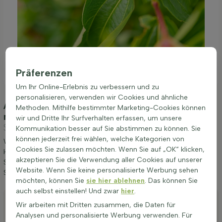
Präferenzen
Um Ihr Online-Erlebnis zu verbessern und zu
personalisieren, verwenden wir Cookies und ähnliche
Anpflanzung und Pflege Heptacodium
Methoden. Mithilfe bestimmter Marketing-Cookies können
miconioides Mehrstämmig 200-250
(Sieben
wir und Dritte Ihr Surfverhalten erfassen, um unsere
Söhne des Himmels)
Kommunikation besser auf Sie abstimmen zu können. Sie
können jederzeit frei wählen, welche Kategorien von
Wir möchten Ihnen einige Tipps zur Anpflanzung und Pflege von
Cookies Sie zulassen möchten. Wenn Sie auf „OK“ klicken,
Heptacodium miconioides Mehrstämmig 200-250 geben. Wenn
akzeptieren Sie die Verwendung aller Cookies auf unserer
Sie diese Tipps befolgen, werden Sie lange Freude an Sieben
Website. Wenn Sie keine personalisierte Werbung sehen
Söhne des Himmels haben.
möchten, können Sie
sie hier ablehnen
. Das können Sie
auch selbst einstellen! Und zwar
hier
.
Anpflanzen
Wir arbeiten mit Dritten zusammen, die Daten für
Stutzen
Analysen und personalisierte Werbung verwenden. Für