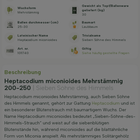
Gewicht als Topf/Ballenware
Wuchsform
geliefert (kg)
Mehrstämmig
30
Ballen durchmesser (cm)
Baumart
25-30
Laubbaum
Lateinischer Name
Trivialname
Heptacodium miconioides
Sieben Söhne des Himmels
Art. nr.
Giftig
1011740
Siehe häufig gestellte Fragen
Beschreibung
Heptacodium miconioides Mehrstämmig
200-250
| Sieben Söhne des Himmels
Heptacodium miconioides Mehrstämmig, auch Sieben Söhne
des Himmels genannt, gehört zur Gattung
Heptacodium
und ist
ein besonderer Blütenstrauch mit baumartigem Wuchs. Der
Name Heptacodium miconioides bedeutet „Sieben-Söhne-des-
Himmels-Strauch“ und weist auf die siebenblütigen
Blütenstände hin, während miconioides auf die blattähnliche
Form von Miconia anspielt. Als mehrstämmiges Solitärgehölz