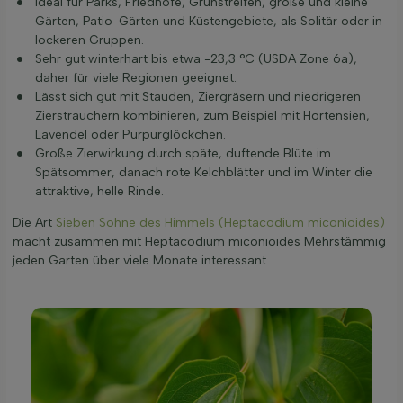
Ideal für Parks, Friedhöfe, Grünstreifen, große und kleine
Gärten, Patio-Gärten und Küstengebiete, als Solitär oder in
lockeren Gruppen.
Sehr gut winterhart bis etwa -23,3 °C (USDA Zone 6a),
daher für viele Regionen geeignet.
Lässt sich gut mit Stauden, Ziergräsern und niedrigeren
Ziersträuchern kombinieren, zum Beispiel mit Hortensien,
Lavendel oder Purpurglöckchen.
Große Zierwirkung durch späte, duftende Blüte im
Spätsommer, danach rote Kelchblätter und im Winter die
attraktive, helle Rinde.
Die Art
Sieben Söhne des Himmels (Heptacodium miconioides)
macht zusammen mit Heptacodium miconioides Mehrstämmig
jeden Garten über viele Monate interessant.