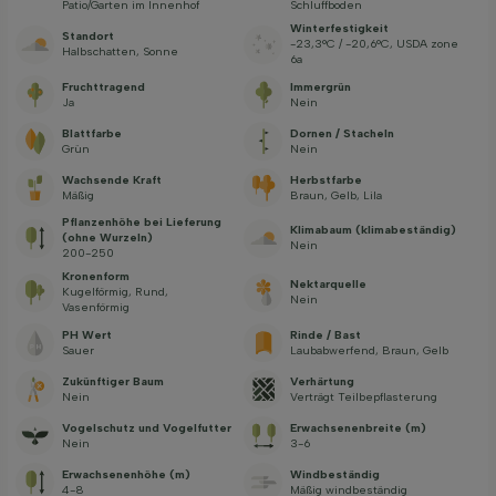
Patio/Garten im Innenhof
Schluffboden
Winterfestigkeit
Standort
-23,3°C / -20,6°C, USDA zone
Halbschatten, Sonne
6a
Fruchttragend
Immergrün
Ja
Nein
Blattfarbe
Dornen / Stacheln
Grün
Nein
Wachsende Kraft
Herbstfarbe
Mäßig
Braun, Gelb, Lila
Pflanzenhöhe bei Lieferung
Klimabaum (klimabeständig)
(ohne Wurzeln)
Nein
200-250
Kronenform
Nektarquelle
Kugelförmig, Rund,
Nein
Vasenförmig
PH Wert
Rinde / Bast
Sauer
Laubabwerfend, Braun, Gelb
Zukünftiger Baum
Verhärtung
Nein
Verträgt Teilbepflasterung
Vogelschutz und Vogelfutter
Erwachsenenbreite (m)
Nein
3-6
Erwachsenenhöhe (m)
Windbeständig
4-8
Mäßig windbeständig