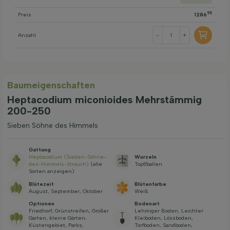
95
Preis
1286
Anzahl
-
+
Baum­eigen­schaften
Heptacodium miconioides Mehrstämmig
200-250
Sieben Söhne des Himmels
Gattung
Heptacodium (Sieben-Söhne-
Wurzeln
des-Himmels-Strauch)
(alle
Topf/ballen
Sorten anzeigen)
Blütezeit
Blütenfarbe
August, September, Oktober
Weiß
Optionen
Bodenart
Friedhorf, Grünstreifen, Großer
Lehmiger Boden, Leichter
Garten, kleine Gärten,
Kleiboden, Lössboden,
Küstengebiet, Parks,
Torfboden, Sandboden,