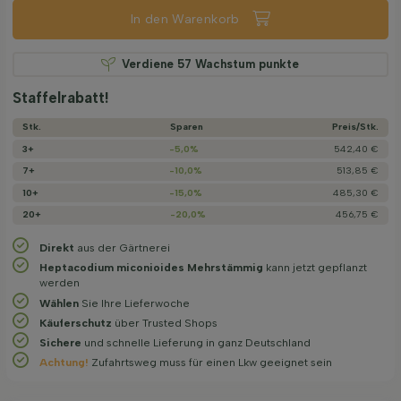
In den Warenkorb
Verdiene
57
Wachstum punkte
Staffelrabatt!
Stk.
Sparen
Preis/­Stk.
3+
-5,0%
542,40 €
7+
-10,0%
513,85 €
10+
-15,0%
485,30 €
20+
-20,0%
456,75 €
Direkt
aus der Gärtnerei
Heptacodium miconioides Mehrstämmig
kann jetzt gepflanzt
werden
Wählen
Sie Ihre Lieferwoche
Käuferschutz
über Trusted Shops
Sichere
und schnelle Lieferung in ganz Deutschland
Achtung!
Zufahrtsweg muss für einen Lkw geeignet sein