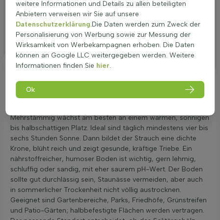
weitere Informationen und Details zu allen beteiligten
Bewässerung
Anbietern verweisen wir Sie auf unsere
Datenschutzerklärung
.Die Daten werden zum Zweck der
Düngen
Personalisierung von Werbung sowie zur Messung der
Besonderheiten
Wirksamkeit von Werbekampagnen erhoben. Die Daten
können an Google LLC weitergegeben werden. Weitere
Platzierung
Informationen finden Sie
hier
.
Ideale Platzierung einer Heptacodium
Ok
miconioides
Sieben Söhne des Himmels (Heptacodium miconioides)
Mehrstämmig wächst am besten an einem warmen, sonnigen
bis halbschattigen Platz. Ideal sind täglich mindestens vier bis
sechs Stunden Sonne. Dann bildet der Strauch eine dichte
Krone, blüht reich und zeigt gesunde, kräftige Triebe. Ein
nährstoffreicher, humoser Boden ist wichtig, gern lehmig,
schluffig oder sandig, mit eher saurem pH-Wert. Der Boden
sollte gut durchlässig sein, Staunässe vermeiden, aber auch
in sommerlicher Trockenheit nicht völlig austrocknen.
Geeignet sind Gartenbereiche, Parks, Friedhöfe, Grünstreifen
und Patio-Gärten; halbbefestigte Flächen werden vertragen.