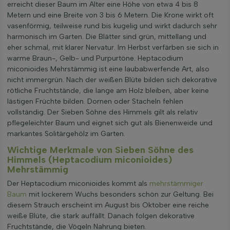
erreicht dieser Baum im Alter eine Höhe von etwa 4 bis 8
Metern und eine Breite von 3 bis 6 Metern. Die Krone wirkt oft
vasenförmig, teilweise rund bis kugelig und wirkt dadurch sehr
harmonisch im Garten. Die Blätter sind grün, mittellang und
eher schmal, mit klarer Nervatur. Im Herbst verfärben sie sich in
warme Braun-, Gelb- und Purpurtöne. Heptacodium
miconioides Mehrstämmig ist eine laubabwerfende Art, also
nicht immergrün. Nach der weißen Blüte bilden sich dekorative
rötliche Fruchtstände, die lange am Holz bleiben, aber keine
lästigen Früchte bilden. Dornen oder Stacheln fehlen
vollständig. Der Sieben Söhne des Himmels gilt als relativ
pflegeleichter Baum und eignet sich gut als Bienenweide und
markantes Solitärgehölz im Garten.
Wichtige Merkmale von Sieben Söhne des
Himmels (Heptacodium miconioides)
Mehrstämmig
Der Heptacodium miconioides kommt als
mehrstämmiger
Baum
mit lockerem Wuchs besonders schön zur Geltung. Bei
diesem Strauch erscheint im August bis Oktober eine reiche
weiße Blüte, die stark auffällt. Danach folgen dekorative
Fruchtstände, die Vögeln Nahrung bieten.