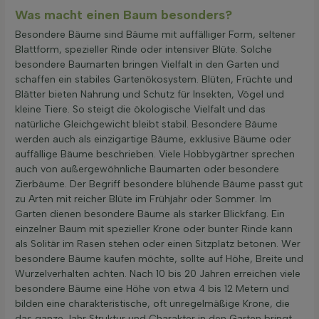
Was macht einen Baum besonders?
Besondere Bäume sind Bäume mit auffälliger Form, seltener
Blattform, spezieller Rinde oder intensiver Blüte. Solche
besondere Baumarten bringen Vielfalt in den Garten und
schaffen ein stabiles Gartenökosystem. Blüten, Früchte und
Blätter bieten Nahrung und Schutz für Insekten, Vögel und
kleine Tiere. So steigt die ökologische Vielfalt und das
natürliche Gleichgewicht bleibt stabil. Besondere Bäume
werden auch als einzigartige Bäume, exklusive Bäume oder
auffällige Bäume beschrieben. Viele Hobbygärtner sprechen
auch von außergewöhnliche Baumarten oder besondere
Zierbäume. Der Begriff besondere blühende Bäume passt gut
zu Arten mit reicher Blüte im Frühjahr oder Sommer. Im
Garten dienen besondere Bäume als starker Blickfang. Ein
einzelner Baum mit spezieller Krone oder bunter Rinde kann
als Solitär im Rasen stehen oder einen Sitzplatz betonen. Wer
besondere Bäume kaufen möchte, sollte auf Höhe, Breite und
Wurzelverhalten achten. Nach 10 bis 20 Jahren erreichen viele
besondere Bäume eine Höhe von etwa 4 bis 12 Metern und
bilden eine charakteristische, oft unregelmäßige Krone, die
das ganze Jahr Struktur und Charakter in den Garten bringt.