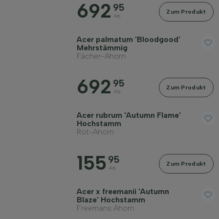
692
95
Zum Produkt
Preis
Ab
Acer palmatum 'Bloodgood'
Mehrstämmig
Fächer-Ahorn
692
95
Widerstandsfähigkeit
Zum Produkt
Ab
Acer rubrum 'Autumn Flame'
Immergrün
Hochstamm
Rot-Ahorn
Fruchttragend
155
95
Zum Produkt
Ab
Dornen/Stacheln
Acer x freemanii 'Autumn
Blaze' Hochstamm
Freemans Ahorn
Herbstfarbe