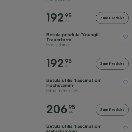
192
95
Zum Produkt
Ab
Betula pendula 'Youngii'
Trauerform
Hängebirke
192
95
Zum Produkt
Ab
Betula utilis 'Fascination'
Hochstamm
Himalaya-Birke
206
95
Zum Produkt
Ab
Betula utilis 'Fascination'
Mehrstämmig