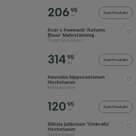
206
95
Rinde/Bast
Zum Produkt
Ab
Acer x freemanii 'Autumn
Erwachsene Höhe in Metern
Blaze' Mehrstämmig
Freemans Ahorn
Erwachsene Breite in Metern
314
95
Zum Produkt
Ab
Bodenart
Aesculus hippocastanum
Hochstamm
Roßkastanie
Kronenform
120
95
Zum Produkt
Verhärtung
Ab
Albizia julibrissin 'Ombrella'
Wuchsform
Hochstamm
Seidenbaum