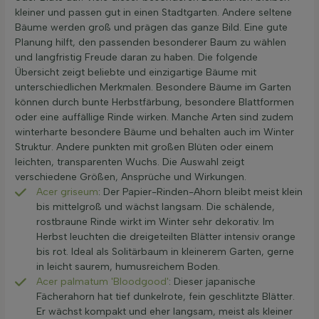
kleiner und passen gut in einen Stadtgarten. Andere seltene
Bäume werden groß und prägen das ganze Bild. Eine gute
Planung hilft, den passenden besonderer Baum zu wählen
und langfristig Freude daran zu haben. Die folgende
Übersicht zeigt beliebte und einzigartige Bäume mit
unterschiedlichen Merkmalen. Besondere Bäume im Garten
können durch bunte Herbstfärbung, besondere Blattformen
oder eine auffällige Rinde wirken. Manche Arten sind zudem
winterharte besondere Bäume und behalten auch im Winter
Struktur. Andere punkten mit großen Blüten oder einem
leichten, transparenten Wuchs. Die Auswahl zeigt
verschiedene Größen, Ansprüche und Wirkungen.
Acer griseum
: Der Papier-Rinden-Ahorn bleibt meist klein
bis mittelgroß und wächst langsam. Die schälende,
rostbraune Rinde wirkt im Winter sehr dekorativ. Im
Herbst leuchten die dreigeteilten Blätter intensiv orange
bis rot. Ideal als Solitärbaum in kleinerem Garten, gerne
in leicht saurem, humusreichem Boden.
Acer palmatum 'Bloodgood'
: Dieser japanische
Fächerahorn hat tief dunkelrote, fein geschlitzte Blätter.
Er wächst kompakt und eher langsam, meist als kleiner