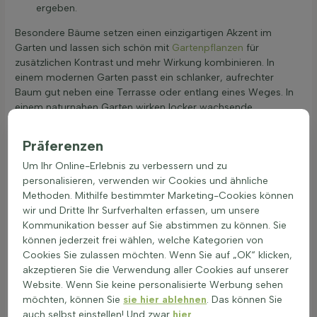
ergeben.
Besondere Bäume setzen einen einzigartigen Akzent im
Garten und lassen sich schön mit
Gartenpflanzen
für
zusätzlichen Kontrast und mehr Wirkung kombinieren. In
einem modernen Garten passt ein schlanker, aufrechter
Baum gut neben eine Terrasse oder entlang eines Weges. In
einem naturnahen Garten wirken locker wachsende,
besondere Bäume gut an einem Teich oder in einer ruhigen
Ecke. Wichtig ist genug Platz, damit Krone und Wurzeln sich
Präferenzen
gut entwickeln können. So bleibt der Eindruck eines starken
Um Ihr Online-Erlebnis zu verbessern und zu
Einzelstücks lange erhalten und der Garten erhält mit
personalisieren, verwenden wir Cookies und ähnliche
besonderen Bäumen eine klare, persönliche Note.
Methoden. Mithilfe bestimmter Marketing-Cookies können
wir und Dritte Ihr Surfverhalten erfassen, um unsere
Besondere Bäume in einem Gartenentwurf
Kommunikation besser auf Sie abstimmen zu können. Sie
kombinieren
können jederzeit frei wählen, welche Kategorien von
Cookies Sie zulassen möchten. Wenn Sie auf „OK“ klicken,
Besondere Bäume geben einem Garten Struktur und schaffen
akzeptieren Sie die Verwendung aller Cookies auf unserer
starke Blickpunkte. Besondere Bäume wirken besonders gut,
Website. Wenn Sie keine personalisierte Werbung sehen
wenn genügend Raum für Krone und Stamm bleibt.
möchten, können Sie
sie hier ablehnen
. Das können Sie
Besondere Bäume lassen sich gut mit minimalistischer
auch selbst einstellen! Und zwar
hier
.
Bepflanzung wie Ziergräsern und Bodendeckern kombinieren