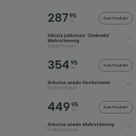
Filter anwenden
287
95
Zum Produkt
Ab
Albizia julibrissin 'Ombrella'
Mehrstämmig
Seidenbaum
354
95
Zum Produkt
Ab
Arbutus unedo Hochstamm
Erdbeerbaum
449
95
Zum Produkt
Ab
Arbutus unedo Mehrstämmig
Erdbeerbaum