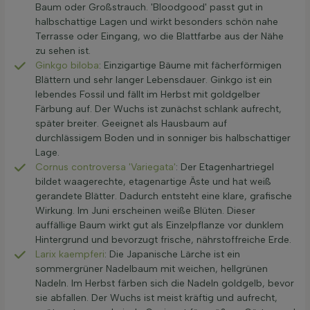
Baum oder Großstrauch. 'Bloodgood' passt gut in
halbschattige Lagen und wirkt besonders schön nahe
Terrasse oder Eingang, wo die Blattfarbe aus der Nähe
zu sehen ist.
Ginkgo biloba
: Einzigartige Bäume mit fächerförmigen
Blättern und sehr langer Lebensdauer. Ginkgo ist ein
lebendes Fossil und fällt im Herbst mit goldgelber
Färbung auf. Der Wuchs ist zunächst schlank aufrecht,
später breiter. Geeignet als Hausbaum auf
durchlässigem Boden und in sonniger bis halbschattiger
Lage.
Cornus controversa 'Variegata'
: Der Etagenhartriegel
bildet waagerechte, etagenartige Äste und hat weiß
gerandete Blätter. Dadurch entsteht eine klare, grafische
Wirkung. Im Juni erscheinen weiße Blüten. Dieser
auffällige Baum wirkt gut als Einzelpflanze vor dunklem
Hintergrund und bevorzugt frische, nährstoffreiche Erde.
Larix kaempferi
: Die Japanische Lärche ist ein
sommergrüner Nadelbaum mit weichen, hellgrünen
Nadeln. Im Herbst färben sich die Nadeln goldgelb, bevor
sie abfallen. Der Wuchs ist meist kräftig und aufrecht,