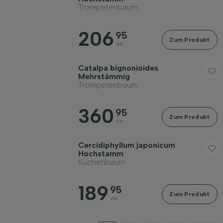
Trompetenbaum
206
95
Zum Produkt
Ab
Catalpa bignonioides
Mehrstämmig
Trompetenbaum
360
95
Zum Produkt
Ab
Cercidiphyllum japonicum
Hochstamm
Kuchenbaum
189
95
Zum Produkt
Ab