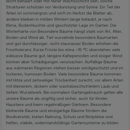
leicht behaart oder mit feiner Wachsschicht sein; solche
Strukturen schützen vor Verdunstung und Sonne. Ein Teil der
Arten ist sommergrün und wirft im Herbst die Blätter ab,
andere bleiben in milden Wintern lange belaubt, je nach
Klima, Bodenfeuchte und geschützter Lage im Garten. Die
Winterhärte von Besondere Bäume hängt stark von Art, Alter,
Boden und Wind ab. Tief wurzelnde besondere Baumarten
und gut durchlässiger, nicht staunasser Boden erhöhen die
Frosttoleranz. Kurze Fröste bis etwa –15 °C überstehen viele
exklusive Bäume gut, längere Kälteperioden und eisiger Wind
können aber Schädigungen verursachen. Auffällige Bäume
aus wärmeren Regionen stehen besser windgeschützt und im
lockeren, humosen Boden. Viele besondere Bäume kommen
mit Hitze und zeitweiliger Trockenheit zurecht, vor allem Arten
mit kleinerem, dickem oder wachsbeschichtetem Laub und
tiefem Wurzelwerk. Bei normalem Gartengebrauch gelten alle
unsere Bäume als ungiftig und sicher, auch für Kinder,
Haustiere und beim regelmäßigen Gärtnern. Besondere
blühende Bäume und einzigartige Bäume fördern die
Biodiversität, bieten Nahrung, Schutz und Nistplätze und
helfen, stabile, widerstandsfähige Gartensysteme zu bilden.