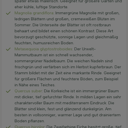
später etwas malerisch. Geeignet für größere Gärten und
eher kühle, luftige Standorte.
Magnolia grandiflora
: Immergrüne Magnolie mit großen,
ledrigen Blättern und großen, cremeweißen Blüten im
Sommer. Die Unterseite der Blätter ist oft rostbraun
behaart und bildet einen schönen Kontrast. Diese Art
bevorzugt geschützte, sonnige Lagen und gleichmäßig
feuchten, humusreichen Boden.
Metasequoia glyptostroboides
: Der Urwelt-
Mammutbaum ist ein schnell wachsender,
sommergrüner Nadelbaum. Die weichen Nadeln sind
frischgrün und verfärben sich im Herbst kupferbraun. Der
Stamm bildet mit der Zeit eine markante Rinde. Geeignet
für größere Flächen und feuchtere Böden, zum Beispiel
in Nähe eines Teiches.
Quercus suber
: Die Korkeiche ist ein immergrüner Baum
mit dicker, tief gefurchter Rinde. In milden Lagen ein sehr
charaktervoller Baum mit mediterranem Eindruck. Die
Blätter sind klein, fest und glänzend dunkelgrün. Am
besten in vollsonniger, warmer Lage und gut drainiertem
Boden pflanzen.
Quercus bicolor
: Die Zweifarbige Eiche besitzt große, tief