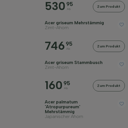
530
95
Zum Produkt
Ab
Acer griseum Mehrstämmig
Zimt-Ahorn
Geschlecht
746
95
Zum Produkt
Standort
Ab
Acer griseum Stammbusch
Anwendung
Zimt-Ahorn
160
95
Blütenfarbe
Zum Produkt
Ab
Blütezeit
Acer palmatum
'Atropurpureum'
Mehrstämmig
Japanischer Ahorn
Blattfarbe