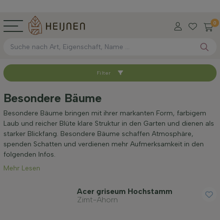
0
Filter
Sortieren nach
Besondere Bäume
Verfügbar
Besondere Bäume bringen mit ihrer markanten Form, farbigem
Laub und reicher Blüte klare Struktur in den Garten und dienen als
starker Blickfang. Besondere Bäume schaffen Atmosphäre,
Höhe bei Lieferung (cm)
spenden Schatten und verdienen mehr Aufmerksamkeit in den
folgenden Infos.
Mehr Lesen
Höhe inkl. Topf (cm)
Acer griseum Hochstamm
Zimt-Ahorn
Umfang des Stamms (cm)