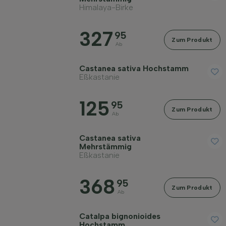
Himalaya-Birke
327
95
Zum Produkt
Ab
Castanea sativa Hochstamm
Eßkastanie
125
95
Zum Produkt
Ab
Castanea sativa
Mehrstämmig
Eßkastanie
368
95
Zum Produkt
Ab
Catalpa bignonioides
Hochstamm