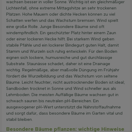
wachsen besser in voller Sonne. Wichtig ist ein gleichmäßiger
Lichteinfall, ohne extreme Mittagshitze an sehr trockenen
Plätzen. Hohe Mauern oder dichte Hecken können zu viel
Schatten werfen und das Wachstum bremsen. Wind spielt
eine große Rolle. Junge Besondere Bäume sind oft
windempfindlich. Ein geschützter Platz hinter einem Zaun
oder einer lockeren Hecke hilft. Bei starkem Wind geben
stabile Pfähle und ein lockerer Bindegurt guten Halt, damit
Stamm und Wurzeln sich ruhig entwickeln. Für den Boden
eignen sich lockere, humusreiche und gut durchlässige
Substrate. Staunässe schadet, daher ist eine Drainage
wichtig. Regelmäßige, aber maßvolle Düngung im Frühjahr
fördert die Wurzelbildung und das Wachstum von seltene
Bäume. Leicht feuchter, nicht austrocknender Boden ist ideal;
Sandboden trocknet in Sonne und Wind schneller aus als
Lehmboden. Die meisten Auffällige Bäume wachsen gut in
schwach sauren bis neutralen pH-Bereichen. Ein
ausgewogener pH-Wert unterstützt die Nährstoffaufnahme
und sorgt dafür, dass besondere Bäume im Garten vital und
stabil bleiben.
Besondere Bäume pflanzen: wichtige Hinweise