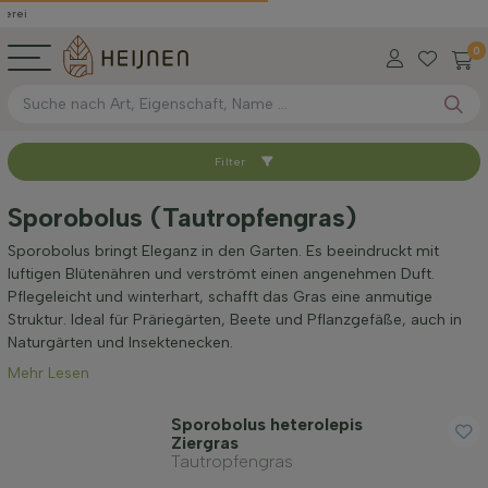
0
Filter
Sortieren nach
Sporobolus (Tautropfengras)
Anwendung
Sporobolus bringt Eleganz in den Garten. Es beeindruckt mit
luftigen Blütenähren und verströmt einen angenehmen Duft.
Pflegeleicht und winterhart, schafft das Gras eine anmutige
Blütenfarbe
Struktur. Ideal für Präriegärten, Beete und Pflanzgefäße, auch in
Naturgärten und Insektenecken.
Mehr Lesen
Blütezeit
Sporobolus heterolepis
Ziergras
Preis
Tautropfengras