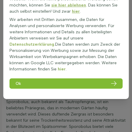
auch olfaktorische Reize. Der Duft der Blüten zieht Bienen und
möchten, können Sie
sie hier ablehnen
. Das können Sie
Schmetterlinge an und ist somit auch ökologisch wertvoll. Als
auch selbst einstellen! Und zwar
hier
.
Tautropfengras trägt es zu einem anmutig wiegenden Effekt
Wir arbeiten mit Dritten zusammen, die Daten für
im Wind bei, was dem Garten eine dynamische Textur
Analysen und personalisierte Werbung verwenden. Für
verleiht. Im Herbst verändert sich die Blattfarbe oft, was eine
weitere Informationen und Details zu allen beteiligten
zusätzliche visuelle Wirkung bietet. Durch seine horstbildende
Anbietern verweisen wir Sie auf unsere
und fedrige Struktur ist Sporobolusgras auch im Winter
Datenschutzerklärung
.Die Daten werden zum Zweck der
attraktiv und bietet Struktur im Ziergras Beet. Es ist
Personalisierung von Werbung sowie zur Messung der
pflegeleicht und eignet sich hervorragend für Präriegärten
Wirksamkeit von Werbekampagnen erhoben. Die Daten
oder moderne Gärten, die windfest gestaltet sind. Aufgrund
können an Google LLC weitergegeben werden. Weitere
seiner Eigenschaften als Präriegras ist es ideal für naturnahe
Informationen finden Sie
hier
.
Pflanzungen und verleiht dem Garten einen natürlichen und
leichten Charakter.
Ok
Beliebte Sporobolus-Sorten für moderne
Gartengestaltung
Sporobolus, auch bekannt als Tautropfengras, ist ein
beliebtes Präriegras, das in modernen Gärten häufig
verwendet wird. Dieses duftende Ziergras ist besonders
bekannt für seine Trockenheitsresistenz und seine Attraktivität
in der Blütezeit im Spätsommer. Sporobolus bietet viele