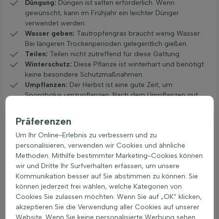
Düngung:
Düngen ist selten erforderlich. Wenn
gewünscht, kann im Frühjahr ein leichter Dünger
verwendet werden.
Wasser geben:
Tautropfengras braucht wenig Wasser.
Bei längeren Trockenperioden gelegentlich gießen.
Teilen:
Teilen nicht zutreffend für diese Gattung.
Winterschutz:
Diese Pflanze ist winterhart und benötigt
keine besondere Schutzmaßnahmen.
Umpflanzen:
Der Herbst ist eine gute Zeit, um
Sporobolus umzupflanzen. Nach dem Umpflanzen gut
wässern und auf gleichmäßige Feuchtigkeit achten, bis
es etabliert ist.
Präferenzen
Zierwert: Duft, Leichtigkeit und Herbstwirkung
Um Ihr Online-Erlebnis zu verbessern und zu
des Sporobolus
personalisieren, verwenden wir Cookies und ähnliche
Sporobolus ist eine duftende
Gartenpflanze
, die
Methoden. Mithilfe bestimmter Marketing-Cookies können
trockenresistent ist. Dieses Ziergras beeindruckt mit seinen
wir und Dritte Ihr Surfverhalten erfassen, um unsere
luftigen Blütenähren, die cremefarben bis hellbraun in Rispen
Kommunikation besser auf Sie abstimmen zu können. Sie
erscheinen. Manchmal haben sie einen silbrigen Schimmer,
können jederzeit frei wählen, welche Kategorien von
der besonders im Sonnenlicht zur Geltung kommt. Die Blätter
Cookies Sie zulassen möchten. Wenn Sie auf „OK“ klicken,
sind grün bis silbergrau und verleihen dem Garten eine
akzeptieren Sie die Verwendung aller Cookies auf unserer
elegante Note. Sporobolus bietet nicht nur visuelle, sondern
Website. Wenn Sie keine personalisierte Werbung sehen