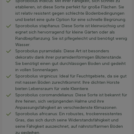
Sporobolus indicus: Mit ihrer Fähigkeit, sich schnell zu
etablieren, ist diese Sorte perfekt für große Flächen. Sie
ist relativ resistent gegen schlechte Bodenbedingungen
und bietet eine gute Option für eine schnelle Begrünung.
Sporobolus stapfianus: Diese Sorte ist kleinwüchsig und
eignet sich hervorragend für kleine Gärten oder als
Randbepflanzung. Sie ist pflegeleicht und benötigt wenig
Wasser.
Sporobolus pyramidalis: Diese Art ist besonders
dekorativ dank ihrer pyramidenförmigen Blütenstände.
Sie benötigt einen gut durchlässigen Boden und gedeiht
in vollen Sonnenlagen.
Sporobolus virginicus: Ideal für Feuchtgebiete, da sie gut
mit nassen Böden zurechtkommt. Ihre dichten Horste
bieten Lebensraum für viele Kleintiere.
Sporobolus coromandelianus: Diese Sorte ist bekannt für
ihre feinen, sich verjüngenden Halme und ihre
Anpassungsfähigkeit an verschiedenste Klimazonen.
Sporobolus africanus: Ein robustes, trockenresistentes
Gras, das sich durch seine Widerstandsfähigkeit und
seine Fähigkeit auszeichnet, auf nährstoffarmen Böden
zu gedeihen.