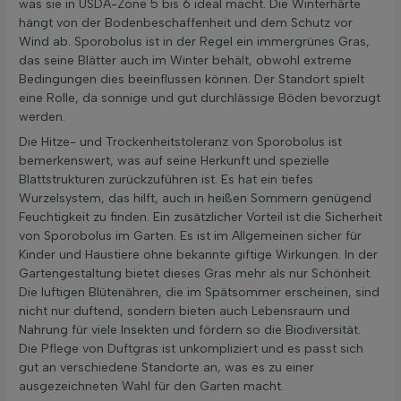
was sie in USDA-Zone 5 bis 6 ideal macht. Die Winterhärte
hängt von der Bodenbeschaffenheit und dem Schutz vor
Wind ab. Sporobolus ist in der Regel ein immergrünes Gras,
das seine Blätter auch im Winter behält, obwohl extreme
Bedingungen dies beeinflussen können. Der Standort spielt
eine Rolle, da sonnige und gut durchlässige Böden bevorzugt
werden.
Die Hitze- und Trockenheitstoleranz von Sporobolus ist
bemerkenswert, was auf seine Herkunft und spezielle
Blattstrukturen zurückzuführen ist. Es hat ein tiefes
Wurzelsystem, das hilft, auch in heißen Sommern genügend
Feuchtigkeit zu finden. Ein zusätzlicher Vorteil ist die Sicherheit
von Sporobolus im Garten. Es ist im Allgemeinen sicher für
Kinder und Haustiere ohne bekannte giftige Wirkungen. In der
Gartengestaltung bietet dieses Gras mehr als nur Schönheit.
Die luftigen Blütenähren, die im Spätsommer erscheinen, sind
nicht nur duftend, sondern bieten auch Lebensraum und
Nahrung für viele Insekten und fördern so die Biodiversität.
Die Pflege von Duftgras ist unkompliziert und es passt sich
gut an verschiedene Standorte an, was es zu einer
ausgezeichneten Wahl für den Garten macht.