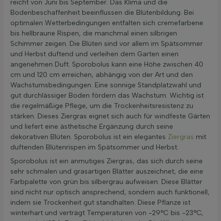
reicht von Juni bis September. Das Klima und die
Bodenbeschaffenheit beeinflussen die Blütenbildung. Bei
optimalen Wetterbedingungen entfalten sich cremefarbene
bis hellbraune Rispen, die manchmal einen silbrigen
Schimmer zeigen. Die Blüten sind vor allem im Spätsommer
und Herbst duftend und verleihen dem Garten einen
angenehmen Duft. Sporobolus kann eine Höhe zwischen 40
cm und 120 cm erreichen, abhängig von der Art und den
Wachstumsbedingungen. Eine sonnige Standplatzwahl und
gut durchlässiger Boden fördern das Wachstum. Wichtig ist
die regelmäßige Pflege, um die Trockenheitsresistenz zu
stärken. Dieses Ziergras eignet sich auch für windfeste Gärten
und liefert eine ästhetische Ergänzung durch seine
dekorativen Blüten. Sporobolus ist ein elegantes
Ziergras
mit
duftenden Blütenrispen im Spätsommer und Herbst.
Sporobolus ist ein anmutiges Ziergras, das sich durch seine
sehr schmalen und grasartigen Blätter auszeichnet, die eine
Farbpalette von grün bis silbergrau aufweisen. Diese Blätter
sind nicht nur optisch ansprechend, sondern auch funktionell,
indem sie Trockenheit gut standhalten. Diese Pflanze ist
winterhart und verträgt Temperaturen von -29°C bis -23°C,