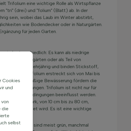
lt Trifolium eine wichtige Rolle als Wirtspflanze
"tri" (drei) und "folium" (Blatt) ab. In der
ährig sein, wobei das Laub im Winter abstirbt,
öglichkeiten wie Bodendecker oder in Naturgärten.
 Ergänzung für jeden Garten.
m sind unterschiedlich: Es kann als niedrige
ecker in Naturgärten oder als Teil von
der ein- oder mehrjährig und binden Stickstoff,
eitraum von Trifolium erstreckt sich von Mai bis
turen und regelmäßige Bewässerung fördern die
ir Cookies
d Bodenbedingungen. Trifolium ist nicht nur für
ir und
 und die Wetterbedingungen beeinflusst werden.
lium variiert stark, von 10 cm bis zu 80 cm,
n von
 die
nwiesen verwendet wird. Es ist eine wichtige
ierte
uch selbst
 sind. Die Blätter sind meist grün, manchmal