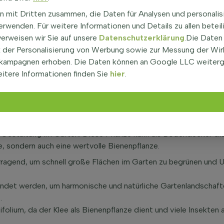
assung ermöglicht es Trifolium, in verschiedenen Umgebungen z
rt und passt sich gut an die meisten Bodenverhältnisse an. Wi
n mit Dritten zusammen, die Daten für Analysen und personalis
im Winter normalerweise nicht seine Blätter, was es zu einer b
rwenden. Für weitere Informationen und Details zu allen beteil
kenheit zeigt Trifolium hohe Beständigkeit. Dies ist auf das 
verweisen wir Sie auf unsere
Datenschutzerklärung
.Die Daten
ne natürliche Wachsschicht hilft, die Verdunstung zu reduziere
der Personalisierung von Werbung sowie zur Messung der Wi
ind die meisten Trifolium-Arten für Kinder und Haustiere siche
kampagnen erhoben. Die Daten können an Google LLC weiter
nger oder Bodendecker dienen und trägt zur Verbesserung der 
itere Informationen finden Sie
hier
.
äuber wie Bienen, was die Biodiversität im Garten erhöht. Die
ieser Zeit.
 Bodendecker oder in der Blumenwiese
 die Gestaltung im Garten. Diese Pflanze kann als Bodendecker die
e, sondern auch eine wertvolle Bienenpflanze.
ragend, um schnell große Flächen im Garten zu begrünen und Unk
ndet werden, um harmonische und natürliche Gartenlandschaften
.
ifolium, da der Klee als Bienenpflanze dient und viele Insekten