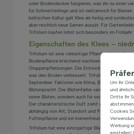
oder Bodendecker fungieren, was ihn zu einer viel
für Schmetterlinge und ist nektarreich für Bienen.
keltischen Kultur galt Klee als heilig und symboli
aber reichlich neue Samen aussät. Für Gartenlieb
Trifolium kaufen lohnt sich besonders im Frühjahr
Eigenschaften des Klees – niedri
Trifolium ist eine vielseitige Pflanze, die häufig
Bodenpflanze kriechend wachsen oder sich sanft 
Gruppenpflanzungen. Die Entwicklung von Trifoliu
Präfe
was den Boden verbessert. Trifolium kann reichlic
September. Faktoren wie Klima, Bodenbearbeitun
Um Ihr Onl
Blütenpracht. Die Blütenfarbe variiert von Weiß ü
und ähnlic
seine Blüten, sondern auch für seinen Duft bekan
Dritte Ihr 
Der charakteristische Duft zieht viele Insekten an
abstimmen 
abhängig von Art, Standort und Pflege. Trifolium 
Cookies Si
Futterpflanze und ein bienenfreundlicher Bodend
Verwendung
Werbung s
Trifolium hat eine einzigartige Blattform, bestehe
einstellen