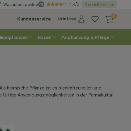
Direkt
aus der Gärtnerei
4.4/5
Wachstum punkte
Geschäftskunde
0
Kundenservice
Mein konto
lkonpflanzen
Rasen
Anpflanzung & Pflege
Als heimische Pflanze ist es bienenfreundlich und
ielfältige Anwendungsmöglichkeiten in der Permakultur.