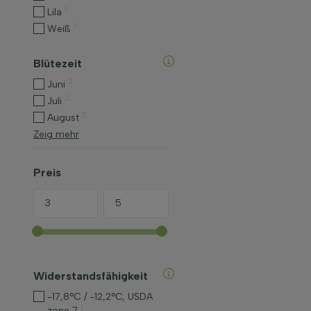
1
Lila
1
Weiß
Blütezeit
2
Juni
2
Juli
2
August
Zeig mehr
Preis
Widerstandsfähigkeit
-17,8°C / -12,2°C, USDA
1
zone 7