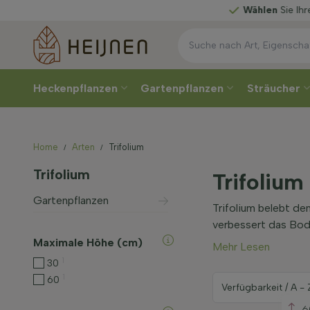
Wählen
Sie Ihre Lieferwoche
Heckenpflanzen
Gartenpflanzen
Sträucher
Home
Arten
Trifolium
Trifolium
Trifolium
Gartenpflanzen
Trifolium belebt de
verbessert das Bode
Maximale Höhe (cm)
Mehr Lesen
1
30
1
60
6