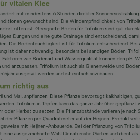
ür vitalen Klee
ndort mit mindestens 6 Stunden direkter Sonneneinstrahlung pr
ditionen gewünscht sind. Die Windempfindlichkeit von Trifol
andort offen ist. Geeignete Böden für Trifolium sind gut durchl
iges Düngen und eine gute Drainage sind entscheidend, damit
den. Die Bodenfeuchtigkeit ist für Trifolium entscheidend. Be
ng ist daher notwendig, besonders bei sandigen Böden. Trifoli
. Faktoren wie Bodenart und Wasserqualität können den pH-Wer
und anzupassen. Trifolium ist auch als Bienenweide und Boden
rühjahr ausgesät werden und ist einfach anzubauen.
ium richtig aus
April und Mai, anpflanzen. Diese Pflanze bevorzugt kalkhaltigen,
erden. Trifolium in Töpfen kann das ganze Jahr über gepflanzt
hr oder Herbst zu setzen. Die Pflanzabstände variieren je nach
hl der Pflanzen pro Quadratmeter auf der Heijnen-Produktseite 
zugsweise mit Heijnen-Anbauerde. Bei der Pflanzung von Trifoli
 eine ausgezeichnete Wahl für naturnahe Gärten und dient als 