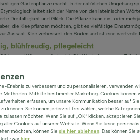
seitigen Gartenpflanze macht. In der natürlichen Umgebung spie
 Etymologisch leitet sich der Name von den lateinischen Wörtern 
sierte Dreifaltigkeit und Glück. Die Pflanze kann ein- oder mehrj
haber, die Klee pflanzen möchten, gibt es vielfältige Einsatzm
 zur Aussaat. Klee verbessert den Boden und ist eine wertvolle
g, blühfreudig, pflegeleicht
 in Gärten und Wiesen zu finden ist. Die Wuchsformen von Trifoliu
emporwinden. Diese Eigenschaften machen es ideal als Bodend
m beginnt mit der Aussaat im Frühjahr. Die Pflanzen sind entwe
renzen
h Samen produzieren und sich von selbst ausbreiten. Der Blütez
g und Pflege beeinflussen die Blüte. Vor allem milde Tempera
ine-Erlebnis zu verbessern und zu personalisieren, verwenden w
ber Rosa bis hin zu rötlich und manchmal Gelb, je nach Sorte un
he Methoden. Mithilfe bestimmter Marketing-Cookies können w
nt. Die Intensität des Dufts kann durch die Anzahl der Blüten
Surfverhalten erfassen, um unsere Kommunikation besser auf Sie
 und trägt zur Biodiversität bei. Die erwachsene Höhe von Trifo
zu können. Sie können jederzeit frei wählen, welche Kategorie
ist eine schmetterlingsblütige
e zulassen möchten. Wenn Sie auf „OK“ klicken, akzeptieren Sie
Gartenpflanze
, die oft in Blume
ecker, der in natürlichen Grasmischungen Verwendung findet.
 aller Cookies auf unserer Website. Wenn Sie keine personalis
ehen möchten, können Sie
sie hier ablehnen
. Das können Sie a
nd aus dreiteiligen Blättchen, die oval bis lanzettlich geformt
! Und zwar
hier
.