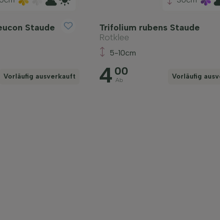
leucon Staude
Trifolium rubens Staude
Rotklee
5-10cm
4
00
Vorläufig ausverkauft
Vorläufig ausv
Ab