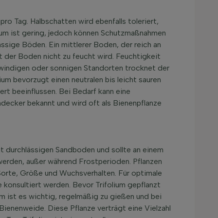
o Tag. Halbschatten wird ebenfalls toleriert,
ium ist gering, jedoch können Schutzmaßnahmen
ässige Böden. Ein mittlerer Boden, der reich an
 der Boden nicht zu feucht wird. Feuchtigkeit
i windigen oder sonnigen Standorten trocknet der
um bevorzugt einen neutralen bis leicht sauren
t beeinflussen. Bei Bedarf kann eine
decker bekannt und wird oft als Bienenpflanze
 gut durchlässigen Sandboden und sollte an einem
 werden, außer während Frostperioden. Pflanzen
 Sorte, Größe und Wuchsverhalten. Für optimale
konsultiert werden. Bevor Trifolium gepflanzt
um ist es wichtig, regelmäßig zu gießen und bei
Bienenweide. Diese Pflanze verträgt eine Vielzahl