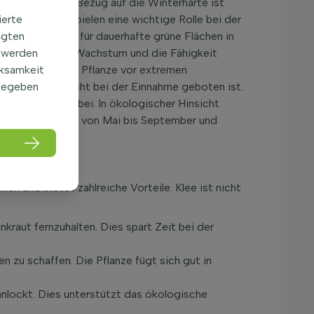
u gedeihen. In Bezug auf die Winterhärte ist
nd und Boden spielen eine wichtige Rolle bei der
ierte
evorzugten Wahl für dauerhafte grüne Flächen in
igten
tief verwurzelte Wachstum und die Fähigkeit
 werden
n und schützt die Pflanze vor extremen
rksamkeit
r, obwohl Vorsicht bei der Einnahme geboten ist.
gegeben
Bodenqualität bei. In ökologischer Hinsicht
 Blütezeit reicht von Mai bis September und
nen und bietet zahlreiche Vorteile. Klee ist nicht
raut fernzuhalten. Dies spart Zeit bei der
 zu schaffen. Die Pflanze fügt sich gut in
 anlockt. Dies unterstützt das ökologische