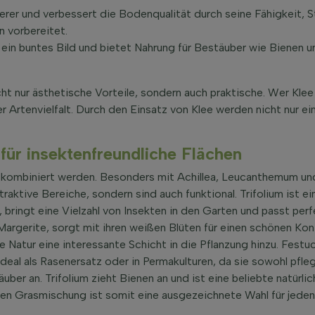
xierer und verbessert die Bodenqualität durch seine Fähigkeit, 
n vorbereitet.
ür ein buntes Bild und bietet Nahrung für Bestäuber wie Bienen
cht nur ästhetische Vorteile, sondern auch praktische. Wer Klee 
 Artenvielfalt. Durch den Einsatz von Klee werden nicht nur e
ür insektenfreundliche Flächen
t kombiniert werden. Besonders mit Achillea, Leucanthemum un
raktive Bereiche, sondern sind auch funktional. Trifolium ist ei
 bringt eine Vielzahl von Insekten in den Garten und passt perfe
rgerite, sorgt mit ihren weißen Blüten für einen schönen Kontr
Natur eine interessante Schicht in die Pflanzung hinzu. Festuc
deal als Rasenersatz oder in Permakulturen, da sie sowohl pflege
ber an. Trifolium zieht Bienen an und ist eine beliebte natürli
chen Grasmischung ist somit eine ausgezeichnete Wahl für jede