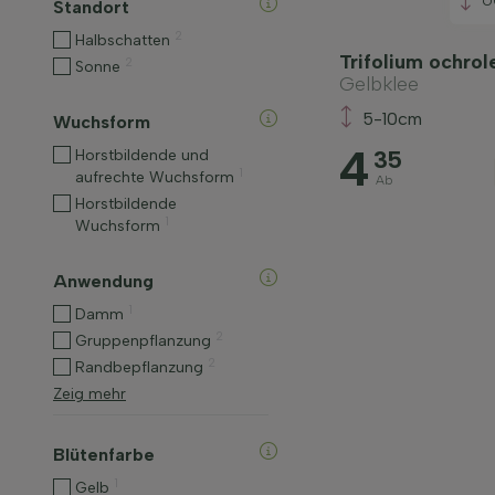
Standort
2
Halbschatten
Trifolium ochro
2
Sonne
Gelbklee
5-10cm
Wuchsform
4
35
Horstbildende und
1
aufrechte Wuchsform
Ab
Horstbildende
1
Wuchsform
Anwendung
1
Damm
2
Gruppenpflanzung
2
Randbepflanzung
Zeig mehr
Blütenfarbe
1
Gelb