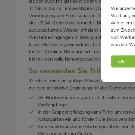
jedoch auch rot gefleckt oder violett. Diese Anp
Trifolium bis zu Temperaturen von -29°C winterha
Wir arbeite
Vorbeugung von Frostschäden. Trifolium verliert 
Werbung ve
der USDA-Zone 5 bis 6 macht. Bei Hitze und Troc
Anbietern 
zurückzuführen, Wasser effizient zu speichern. Ei
zum Zweck 
Wetterbedingungen. In Bezug auf die Sicherheit s
von Werbe
In der Gartenumgebung kann Trifolium als Gründü
werden. We
bietet Trifolium Nahrung und Lebensraum für Best
bietet wertvolle Nahrungsquellen für Insekten in d
Ok
So verwenden Sie Trifolium als
Trifolium, eine vielseitige Pflanze, ist ideal für
nur eine attraktive Ergänzung für die Blumenwies
Als Bodendecker eignet sich Trifolium hervor
Gartenpflege.
In der Gruppenpflanzung kann Trifolium verwe
Naturgärten ein und fördert die Biodiversität
Eine Insektenecke im Garten profitiert von Tr
Gleichgewicht im Garten.