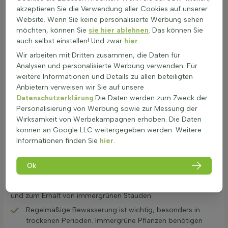
Raum zum Wachsen brauchen. Die genaue Anzahl der
akzeptieren Sie die Verwendung aller Cookies auf unserer
Pflanzen pro Meter oder Quadratmeter ist auf der
Website. Wenn Sie keine personalisierte Werbung sehen
Produktseite der jeweiligen Pflanze angegeben. Für die
möchten, können Sie
sie hier ablehnen
. Das können Sie
richtige Bodenbearbeitung ist es wichtig, den Boden gut
auch selbst einstellen! Und zwar
hier
.
aufzulockern und mit Kompost oder organischem Material
Wir arbeiten mit Dritten zusammen, die Daten für
anzureichern. Dies fördert das Wurzelwachstum und die
Analysen und personalisierte Werbung verwenden. Für
Nährstoffaufnahme. Beim Pflanzen von immergrünen
weitere Informationen und Details zu allen beteiligten
Pflanzen sollte das Pflanzloch doppelt so breit wie der
Anbietern verweisen wir Sie auf unsere
Wurzelballen sein. Nach dem Einsetzen der Pflanze ist es
Datenschutzerklärung
.Die Daten werden zum Zweck der
wichtig, den Boden gut zu wässern, um die Wurzeln zu
Personalisierung von Werbung sowie zur Messung der
unterstützen. Regelmäßiges Gießen in den ersten Wochen
Wirksamkeit von Werbekampagnen erhoben. Die Daten
nach der Pflanzung ist entscheidend, um ein gesundes
können an Google LLC weitergegeben werden. Weitere
Wachstum zu gewährleisten.
Informationen finden Sie
hier
.
Pflege für immergrüne Stauden
Immergrüne Pflanzen sind eine wunderbare Ergänzung für
Ok
jeden Garten. Sie benötigen besondere Pflege, um das ganze
Jahr über schön zu bleiben. Hier sind einige Tipps zur Pflege
und zum Erhalt von immergrünen Stauden:
Regelmäßige Bewässerung ist wichtig, besonders in
trockenen Perioden. Immergrüne Pflanzen benötigen