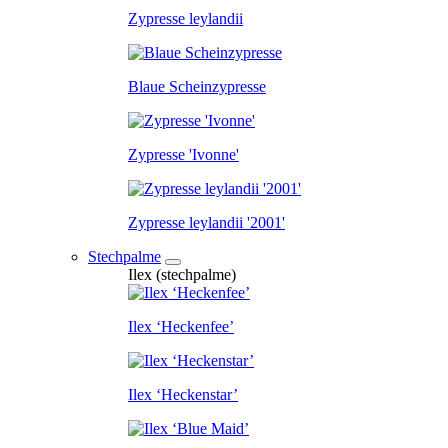
Zypresse leylandii
Blaue Scheinzypresse
Zypresse 'Ivonne'
Zypresse leylandii '2001'
Stechpalme
Ilex (stechpalme)
Ilex ‘Heckenfee’
Ilex ‘Heckenstar’