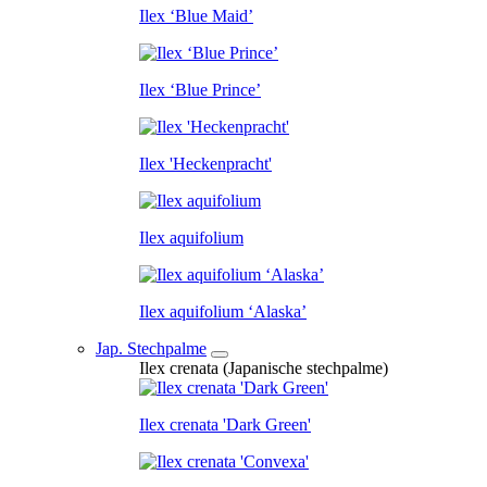
Ilex ‘Blue Maid’
Ilex ‘Blue Prince’
Ilex 'Heckenpracht'
Ilex aquifolium
Ilex aquifolium ‘Alaska’
Jap. Stechpalme
Ilex crenata (Japanische stechpalme)
Ilex crenata 'Dark Green'