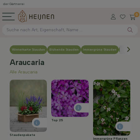
Gärtnerei
0
Winterharte Stauden
Blühende Stauden
Immergrüne Stauden
Pflegeleich
Araucaria
Alle Araucaria
Top 25
Staudenpakete
Immergrüne Pflanzen