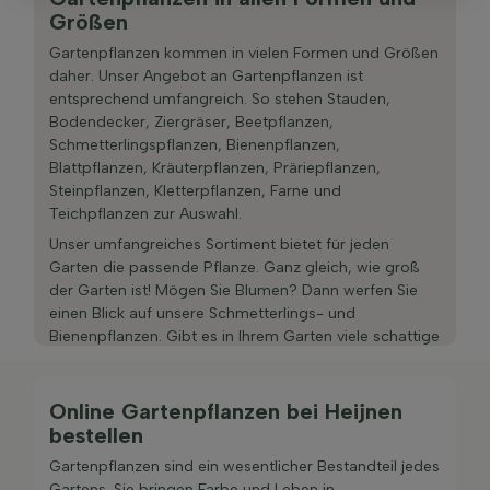
Größen
Gartenpflanzen kommen in vielen Formen und Größen
daher. Unser Angebot an Gartenpflanzen ist
entsprechend umfangreich. So stehen Stauden,
Bodendecker, Ziergräser, Beetpflanzen,
Schmetterlingspflanzen, Bienenpflanzen,
Blattpflanzen, Kräuterpflanzen, Präriepflanzen,
Steinpflanzen, Kletterpflanzen, Farne und
Teichpflanzen zur Auswahl.
Unser umfangreiches Sortiment bietet für jeden
Garten die passende Pflanze. Ganz gleich, wie groß
der Garten ist! Mögen Sie Blumen? Dann werfen Sie
einen Blick auf unsere Schmetterlings- und
Bienenpflanzen. Gibt es in Ihrem Garten viele schattige
Bereiche? Auch dafür haben wir eine Lösung! So
können Sie unter den Pflanzen für
schattige Gärten
stöbern und eine passende Auswahl treffen.
Online Gartenpflanzen bei Heijnen
bestellen
Da wir voll und ganz hinter unserem Produkt stehen,
gewähren wir Ihnen eine Wachstumsgarantie auf das
Gartenpflanzen sind ein wesentlicher Bestandteil jedes
gesamte Sortiment an Gartenpflanzen. Diese
Gartens. Sie bringen Farbe und Leben in