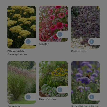
Stauden
Pflegeleichte
Bodendecker
Gartenpflanzen
Beetpflanzen
Schmetterlingspflanzen
Ziergräser