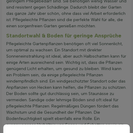
geringem Pflegebedarf sind. Sie benötigen wenig Wasser und
sind resistent gegen Schädlinge. Dadurch bleibt der Garten
das ganze Jahr über schön, ohne dass viel Arbeit erforderlich
ist. Pflegeleichte Pflanzen sind die perfekte Wahl für alle, die
einen sorgenfreien Garten genießen möchten.
Standortwahl & Boden für geringe Ansprüche
Pflegeleichte Gartenpflanzen benötigen oft viel Sonnenlicht,
um optimal zu wachsen. Ein Standort mit direkter
Sonneneinstrahlung ist ideal, aber auch Halbschatten kann für
einige Arten ausreichend sein. Wichtig ist, dass die Pflanzen
genügend Licht erhalten, um gesund zu bleiben. Wind kann
ein Problem sein, da einige pflegeleichte Pflanzen
windempfindlich sind. Ein windgeschützter Standort oder das
Anpflanzen von Hecken kann helfen, die Pflanzen zu schützen.
Der Boden sollte gut durchlässig sein, um Staunässe zu
vermeiden. Sandige oder lehmige Böden sind oft ideal für
pflegeleichte Pflanzen. Regelmäßiges Düngen fördert das
Wachstum und die Gesundheit der Pflanzen. Die
Bodenfeuchtigkeit spielt ebenfalls eine Rolle. Ein
ausgewogenes Verhältnis von Sonne und Schatten sowie ein
gut durchlässiger Boden helfen, die richtige Feuchtigkeit zu