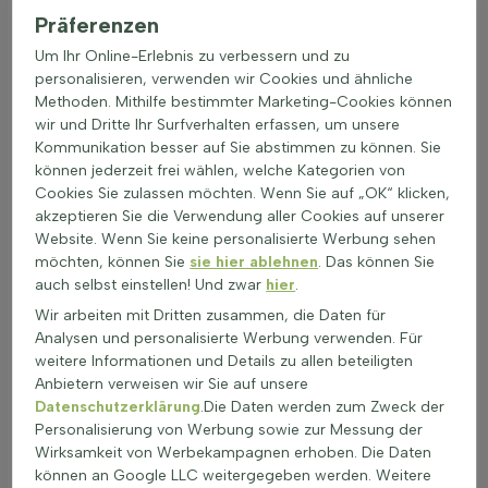
halten. Pflegeleichte Gartenpflanzen bevorzugen oft einen
Präferenzen
neutralen bis leicht sauren pH-Wert. Ein pH-Wert zwischen 6
Um Ihr Online-Erlebnis zu verbessern und zu
und 7 ist ideal. Faktoren wie Bodenart und Wasserqualität
personalisieren, verwenden wir Cookies und ähnliche
können den pH-Wert beeinflussen. Eine regelmäßige
Methoden. Mithilfe bestimmter Marketing-Cookies können
Überprüfung des pH-Werts kann helfen, die optimalen
wir und Dritte Ihr Surfverhalten erfassen, um unsere
Bedingungen für pflegeleichte Pflanzen zu gewährleisten.
Kommunikation besser auf Sie abstimmen zu können. Sie
Pflanzzeit für pflegearme Sorten
können jederzeit frei wählen, welche Kategorien von
Cookies Sie zulassen möchten. Wenn Sie auf „OK“ klicken,
Pflanzen wie pflegeleichte Gartenpflanzen können das ganze
akzeptieren Sie die Verwendung aller Cookies auf unserer
Jahr über gepflanzt werden, wenn sie in Töpfen geliefert
Website. Wenn Sie keine personalisierte Werbung sehen
werden, außer bei Frost. Pflanzen mit Wurzelballen oder
möchten, können Sie
sie hier ablehnen
. Das können Sie
bloßen Wurzeln sollten im Frühjahr oder Herbst gepflanzt
auch selbst einstellen! Und zwar
hier
.
werden. Die Pflanzabstände für pflegearme Zierpflanzen
hängen von der Art, der Größe beim Pflanzen und der
Wir arbeiten mit Dritten zusammen, die Daten für
Wachstumsrate ab. Informationen zur Anzahl der Pflanzen
Analysen und personalisierte Werbung verwenden. Für
pro Meter oder Quadratmeter sind auf der Heijnen-
weitere Informationen und Details zu allen beteiligten
Produktseite zu finden. Die richtige Bodenbearbeitung ist
Anbietern verweisen wir Sie auf unsere
entscheidend für das Wachstum von pflegefreundlichen
Datenschutzerklärung
.Die Daten werden zum Zweck der
Gartenpflanzen. Der Boden sollte gut durchlässig und
Personalisierung von Werbung sowie zur Messung der
nährstoffreich sein. Vor dem Pflanzen ist es wichtig, den
Wirksamkeit von Werbekampagnen erhoben. Die Daten
Boden gut zu lockern und eventuell Kompost hinzuzufügen.
können an Google LLC weitergegeben werden. Weitere