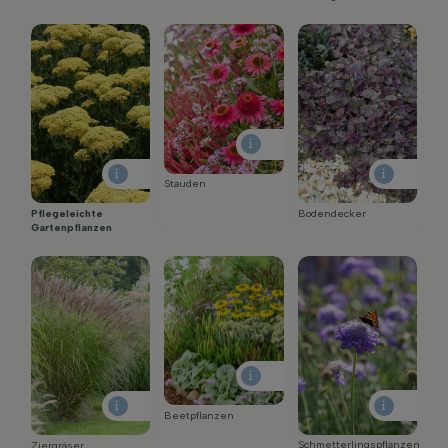
Stauden
Pflegeleichte
Bodendecker
Gartenpflanzen
Beetpflanzen
Schmetterlingspflanzen
Ziergräser