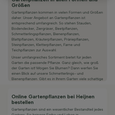
Größen
Gartenpflanzen kommen in vielen Formen und Größen
daher. Unser Angebot an Gartenpflanzen ist
entsprechend umfangreich. So stehen Stauden,
Bodendecker, Ziergräser, Beetpflanzen,
Schmetterlingspflanzen, Bienenpflanzen,
Blattpflanzen, Kräuterpflanzen, Präriepflanzen,
Steinpflanzen, Kletterpflanzen, Farne und
Teichpflanzen zur Auswahl.
Unser umfangreiches Sortiment bietet für jeden
Garten die passende Pflanze. Ganz gleich, wie groß
der Garten ist! Mögen Sie Blumen? Dann werfen Sie
einen Blick auf unsere Schmetterlings- und
Bienenpflanzen. Gibt es in Ihrem Garten viele schattige
Bereiche? Auch dafür haben wir eine Lösung! So
können Sie unter den Pflanzen für
schattige Gärten
stöbern und eine passende Auswahl treffen.
Online Gartenpflanzen bei Heijnen
bestellen
Da wir voll und ganz hinter unserem Produkt stehen,
gewähren wir Ihnen eine Wachstumsgarantie auf das
Gartenpflanzen sind ein wesentlicher Bestandteil jedes
gesamte Sortiment an Gartenpflanzen. Diese
Gartens. Sie bringen Farbe und Leben in