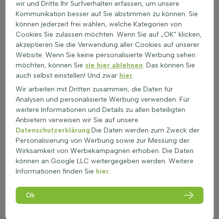
Balkone und Terrassen in farbenfrohe Oasen zu verwandeln.
wir und Dritte Ihr Surfverhalten erfassen, um unsere
Diese Pflanzen bieten nicht nur visuelle Highlights, sondern
Kommunikation besser auf Sie abstimmen zu können. Sie
ziehen auch Bienen und Schmetterlinge an, was sie zu einer
können jederzeit frei wählen, welche Kategorien von
ökologischen Bereicherung macht. Hier sind einige
Cookies Sie zulassen möchten. Wenn Sie auf „OK“ klicken,
Möglichkeiten, wie blühende Terrassen- und Balkonpflanzen
akzeptieren Sie die Verwendung aller Cookies auf unserer
eingesetzt werden können:
Website. Wenn Sie keine personalisierte Werbung sehen
möchten, können Sie
sie hier ablehnen
. Das können Sie
Blühpflanzen für Töpfe: Perfekt für kleine Räume, um
auch selbst einstellen! Und zwar
hier
.
lebendige Gärten zu schaffen.
Langblühende Pflanzen für Balkonkästen: Sorgen für
Wir arbeiten mit Dritten zusammen, die Daten für
anhaltende Farbenpracht.
Analysen und personalisierte Werbung verwenden. Für
Bienenfreundliche Blütenpflanzen für Terrasse:
weitere Informationen und Details zu allen beteiligten
Unterstützen die lokale Insektenwelt.
Anbietern verweisen wir Sie auf unsere
Farbenfrohe Topfpflanzen: Ideal für Schnittgärten und
Datenschutzerklärung
.Die Daten werden zum Zweck der
lebendige Gärten.
Personalisierung von Werbung sowie zur Messung der
Mehrjährige Blüher für Terrassengenuss: Langlebige
Wirksamkeit von Werbekampagnen erhoben. Die Daten
Optionen für dauerhafte Schönheit.
können an Google LLC weitergegeben werden. Weitere
Informationen finden Sie
hier
.
Blühende Terrassen- und Balkonpflanzen kaufen ist eine
großartige Möglichkeit, um den Außenbereich zu verschönern
Ok
und gleichzeitig einen Beitrag zur Umwelt zu leisten. Diese
Pflanzen sind nicht nur dekorativ, sondern auch funktional,
indem sie als Sichtschutz oder Windschutz dienen können.