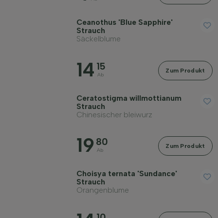
Ceanothus 'Blue Sapphire'
Strauch
Säckelblume
14
15
Zum Produkt
Ab
Ceratostigma willmottianum
Strauch
Chinesischer bleiwurz
19
80
Zum Produkt
Ab
Choisya ternata 'Sundance'
Strauch
Orangenblume
10