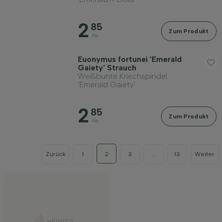
2
85
Zum Produkt
Ab
Euonymus fortunei 'Emerald
Gaiety' Strauch
Weißbunte Kriechspindel
'Emerald Gaiety'
2
85
Zum Produkt
Ab
Zurück
1
2
3
...
13
Weiter