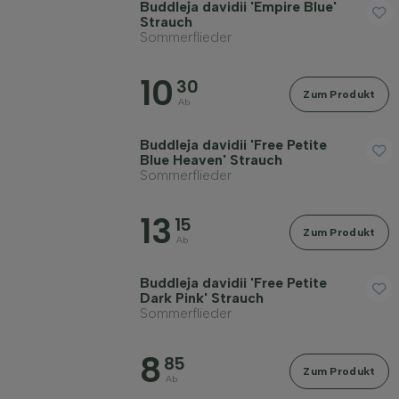
Buddleja davidii 'Empire Blue'
Preis
Strauch
Sommerflieder
10
30
Zum Produkt
Ab
Widerstandsfähigkeit
Buddleja davidii 'Free Petite
Blue Heaven' Strauch
Sommerflieder
Immergrün
13
15
Zum Produkt
Ab
Duftend
Buddleja davidii 'Free Petite
Dark Pink' Strauch
Fruchttragend
Sommerflieder
8
85
Bodenart
Zum Produkt
Ab