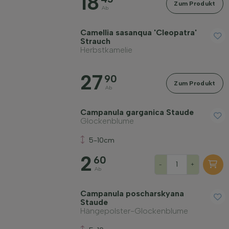
18
Zum Produkt
Ab
Camellia sasanqua 'Cleopatra'
Strauch
Herbstkamelie
27
90
Zum Produkt
Ab
Campanula garganica Staude
Glockenblume
5-10cm
2
60
-
+
Ab
Campanula poscharskyana
Staude
Hängepolster-Glockenblume