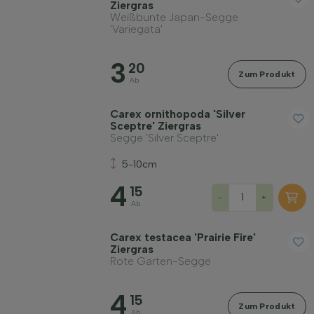
Ziergras
Weißbunte Japan-Segge
'Variegata'
3
20
Zum Produkt
Ab
Carex ornithopoda 'Silver
Sceptre' Ziergras
Segge 'Silver Sceptre'
5-10cm
4
15
-
+
Ab
Carex testacea 'Prairie Fire'
Ziergras
Rote Garten-Segge
4
15
Zum Produkt
Ab