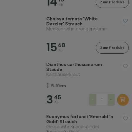
14
Zum Produkt
Ab
Choisya ternata 'White
Dazzler' Strauch
Mexikanische orangenblume
15
60
Zum Produkt
Ab
Dianthus carthusianorum
Staude
Karthäuserkraut
5-10cm
3
45
-
+
Ab
Euonymus fortunei 'Emerald 'n
Gold' Strauch
Gelbbunte Kriechspindel
'Emerald'n Gold'