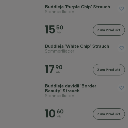
Buddleja 'Purple Chip' Strauch
Geschlecht
Sommerflieder
Standort
15
50
Zum Produkt
Ab
Wuchsform
Buddleja 'White Chip' Strauch
Sommerflieder
Anwendung
17
90
Zum Produkt
Ab
Blütenfarbe
Buddleja davidii 'Border
Beauty' Strauch
Sommerflieder
Blütezeit
10
60
Zum Produkt
Blattfarbe
Ab