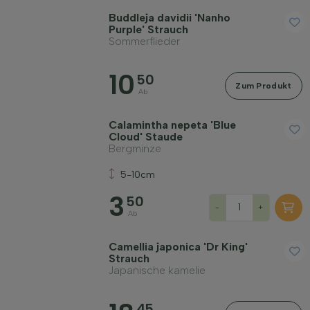
Filter anwenden
Buddleja davidii 'Nanho
Purple' Strauch
Sommerflieder
10
50
Zum Produkt
Ab
Calamintha nepeta 'Blue
Cloud' Staude
Bergminze
5-10cm
3
50
-
+
Ab
Camellia japonica 'Dr King'
Strauch
Japanische kamelie
45