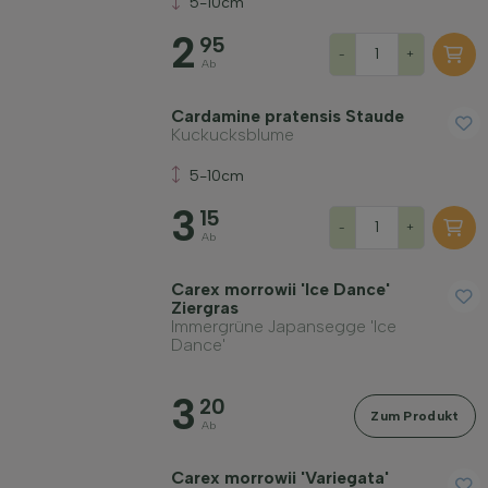
5-10cm
2
95
-
+
Ab
Cardamine pratensis Staude
Kuckucksblume
5-10cm
3
15
-
+
Ab
Carex morrowii 'Ice Dance'
Ziergras
Immergrüne Japansegge 'Ice
Dance'
3
20
Zum Produkt
Ab
Carex morrowii 'Variegata'