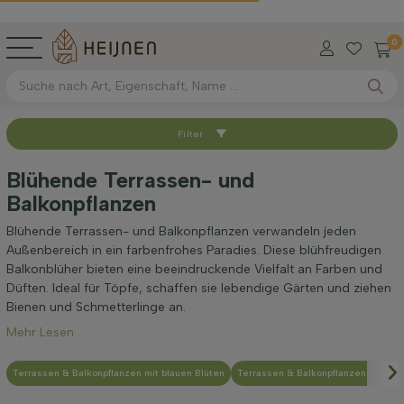
0
Filter
Sortieren nach
Blühende Terrassen- und
Balkonpflanzen
Verfügbar
Blühende Terrassen- und Balkonpflanzen verwandeln jeden
Außenbereich in ein farbenfrohes Paradies. Diese blühfreudigen
Wurzel-Typ
Balkonblüher bieten eine beeindruckende Vielfalt an Farben und
Düften. Ideal für Töpfe, schaffen sie lebendige Gärten und ziehen
Bienen und Schmetterlinge an.
Höhe bei Lieferung (cm)
Mehr Lesen
Maximale Höhe (cm)
Terrassen & Balkonpflanzen mit blauen Blüten
Terrassen & Balkonpflanzen mit bra